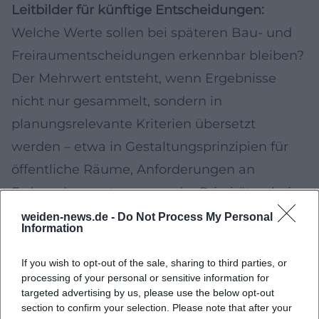
Leitbilder für künftige Entscheidungen:
Welche Werte sollen bei späteren Bau- und
Freiraumentscheidungen erkennbar bleiben?
Der Mehrwert entsteht, wenn Ergebnisse
nicht nur gesammelt, sondern in
planungsrelevante Kriterien übersetzt
werden – etwa in Gestaltungsprinzipien für
öffentliche Räume, Anforderungen an
Erdgeschossnutzungen oder Prioritäten bei
der Umgestaltung von Straßen und Plätzen.
weiden-news.de -
Do Not Process My Personal
Information
Innenentwicklung vor Außenentwicklung:
Flächensparen als Leitlinie
If you wish to opt-out of the sale, sharing to third parties, or
processing of your personal or sensitive information for
Die Strategie „Innenentwicklung vor
targeted advertising by us, please use the below opt-out
Außenentwicklung“ zielt darauf ab,
section to confirm your selection. Please note that after your