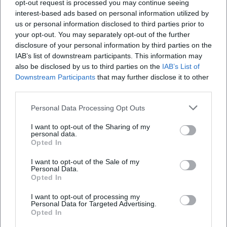
opt-out request is processed you may continue seeing
vorhandene Potenziale im Bestand besser zu
interest-based ads based on personal information utilized by
nutzen: Baulücken schließen, Brachflächen
us or personal information disclosed to third parties prior to
your opt-out. You may separately opt-out of the further
aktivieren, Quartiere aufwerten, Infrastruktur
disclosure of your personal information by third parties on the
effizienter auslasten – und gleichzeitig
IAB’s list of downstream participants. This information may
also be disclosed by us to third parties on the
IAB’s List of
Landschafts- und Freiräume im
Downstream Participants
that may further disclose it to other
Außenbereich zu schützen. Diese Leitidee ist
third parties.
im deutschen Planungsrecht als Grundsatz
Personal Data Processing Opt Outs
verankert.
I want to opt-out of the Sharing of my
personal data.
Warum Innenentwicklung für Weiden (und
Opted In
ähnliche Mittelstädte) besonders relevant ist
I want to opt-out of the Sale of my
Flächenschutz:
Weniger Neuversiegelung
Personal Data.
Opted In
hilft, Natur- und Erholungsräume zu erhalten.
I want to opt-out of processing my
Kurze Wege:
Wohnen, Arbeiten und
Personal Data for Targeted Advertising.
Opted In
Versorgung lassen sich näher