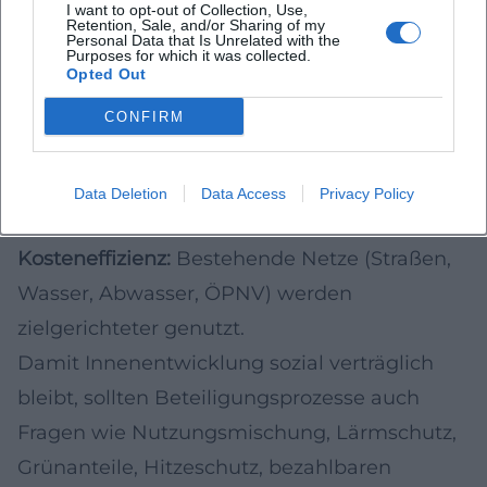
I want to opt-out of Collection, Use,
zusammenbringen, was den Verkehr
Retention, Sale, and/or Sharing of my
Personal Data that Is Unrelated with the
entlasten kann.
Purposes for which it was collected.
Opted Out
Bestandsqualität:
Modernisierung,
Barrierefreiheit und energetische Sanierung
CONFIRM
können mit Freiraum- und
Mobilitätsmaßnahmen zusammengedacht
Data Deletion
Data Access
Privacy Policy
werden.
Kosteneffizienz:
Bestehende Netze (Straßen,
Wasser, Abwasser, ÖPNV) werden
zielgerichteter genutzt.
Damit Innenentwicklung sozial verträglich
bleibt, sollten Beteiligungsprozesse auch
Fragen wie Nutzungsmischung, Lärmschutz,
Grünanteile, Hitzeschutz, bezahlbaren