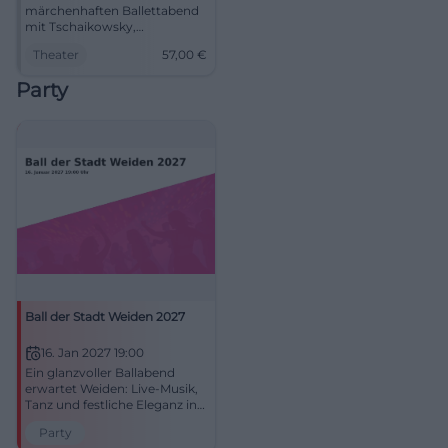
märchenhaften Ballettabend
mit Tschaikowsky,
Schneeflocken und festlicher
Theater
57,00
€
Bühne. Der Nussknacker am
08.12.2026 - #Weiden #Ballett
Party
Ball der Stadt Weiden 2027
16. Jan 2027 19:00
Ein glanzvoller Ballabend
erwartet Weiden: Live-Musik,
Tanz und festliche Eleganz in
der Max-Reger-Halle. Am
Party
16.01.2027 wird es