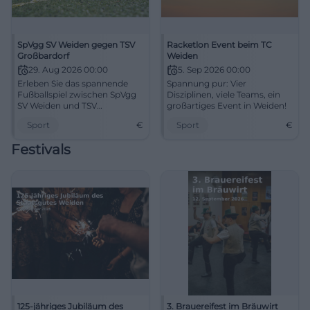
SpVgg SV Weiden gegen TSV
Racketlon Event beim TC
Großbardorf
Weiden
29. Aug 2026 00:00
5. Sep 2026 00:00
Erleben Sie das spannende
Spannung pur: Vier
Fußballspiel zwischen SpVgg
Disziplinen, viele Teams, ein
SV Weiden und TSV
großartiges Event in Weiden!
Großbardorf am 29. August
Sport
€
Sport
€
2026 in Weiden.
Festivals
125-jähriges Jubiläum des
3. Brauereifest im Bräuwirt