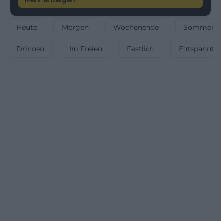
Mehr anzeigen
Heute
Morgen
Wochenende
Sommerfe
Drinnen
Im Freien
Festlich
Entspannt