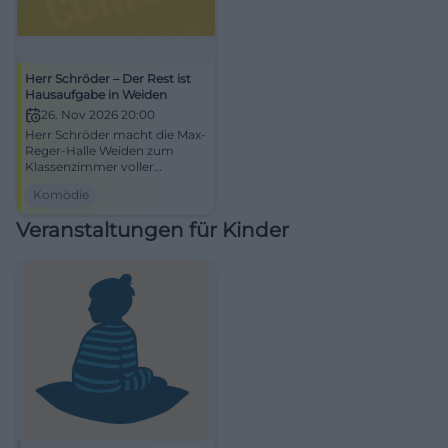
Herr Schröder – Der Rest ist
Hausaufgabe in Weiden
26. Nov 2026 20:00
Herr Schröder macht die Max-
Reger-Halle Weiden zum
Klassenzimmer voller
Lachsalven und Lehrstunden.
Komödie
26.11.2026, starkes Live-
Erlebnis. #Comedy #Weiden
Veranstaltungen für Kinder