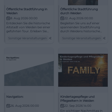
Öffentliche Stadtführung in
Öffentliche Stadtführung
Weiden
durch Weiden
8. Aug 2026 00:00
22. Aug 2026 00:00
Entdecken Sie die historische
Begleiten Sie uns auf einer
Altstadt von Weiden bei einer
spannenden Stadtführung
geführten Tour. Erleben Sie
durch Weidens historische
Renaissance-Giebelhäuser
Altstadt.
Sonstige Veranstaltungen
€
Sonstige Veranstaltungen
€
und enge Gassen.
Navigation:
Kindertagespflege und
Pflegeeltern in Weiden
26. Aug 2026 00:00
22. Sep 2026 14:00
Ein wichtiger Nachmittag in