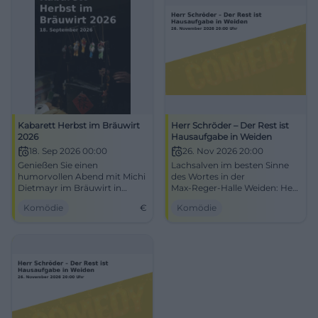
Kabarett Herbst im Bräuwirt
Herr Schröder – Der Rest ist
2026
Hausaufgabe in Weiden
18. Sep 2026 00:00
26. Nov 2026 20:00
Genießen Sie einen
Lachsalven im besten Sinne
humorvollen Abend mit Michi
des Wortes in der
Dietmayr im Bräuwirt in
Max‑Reger‑Halle Weiden: Herr
Weiden. Am 18. September
Schröder mit 'Der Rest ist
Komödie
€
Komödie
2026 erwartet Sie eine
Hausaufgabe'. Do, 26.11.2026,
unterhaltsame Show.
20:00 Uhr, Eintritt: Infos
folgen. Clever, nahbar, live
erleben. #ComedyAbend