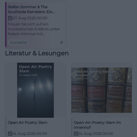
Stefan Sommer & The
Southside Ramblers: Ein
Abend mit Americana
27. Aug 2026 00:00
Freuen Sie sich auf ein
musikalisches Erlebnis unter
freiem Himmel mit
Americana und Blues.
Konzerte
€
Literatur & Lesungen
Open Air Poetry Slam
Open-Air-Poetry-Slam im
Innenhof
14. Aug 2026 00:00
14. Aug 2026 00:00