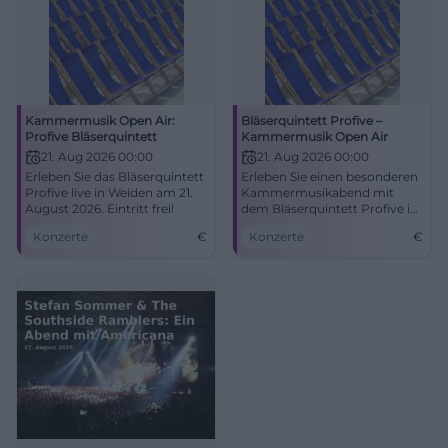
Kammermusik Open Air:
Bläserquintett Profive –
Profive Bläserquintett
Kammermusik Open Air
21. Aug 2026 00:00
21. Aug 2026 00:00
Erleben Sie das Bläserquintett
Erleben Sie einen besonderen
Profive live in Weiden am 21.
Kammermusikabend mit
August 2026. Eintritt frei!
dem Bläserquintett Profive im
Freien, als Teil der Max-Reger-
Konzerte
€
Konzerte
€
Tage in Weiden.