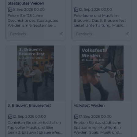
Staatsgutes Weiden
6. Sep 2026 00:00
12. Sep 2026 00:00
Feiern Sie 125 Jahre
Feierlaune und Musik im
Geschichte des Staatsgutes
Bräuwirt: Das 3. Brauereifest
Weiden am 6. September
bietet Unterhaltung, Musik
2026. Erleben Sie ein
und Gemeinschaft in Weiden.
Festivals
€
Festivals
€
aufregendes Fest für die
ganze Familie.
3. Bräuwirt Brauereifest
Volksfest Weiden
12. Sep 2026 00:00
17. Sep 2026 00:00
Genießen Sie einen festlichen
Erleben Sie das städtische
Tag voller Musik und Bier
Spätsommer-Highlight in
beim 3. Bräuwirt Brauereifest
Weiden: Spaß, Musik und