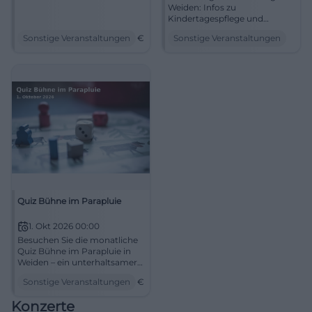
Weiden: Infos zu
Kindertagespflege und
Pflegeeltern, direkt in der
Sonstige Veranstaltungen
€
Sonstige Veranstaltungen
Regionalbibliothek.
22.09.2026, 14–16 Uhr.
#Weiden #Familie
Quiz Bühne im Parapluie
1. Okt 2026 00:00
Besuchen Sie die monatliche
Quiz Bühne im Parapluie in
Weiden – ein unterhaltsamer
Abend für Quizfreunde!
Sonstige Veranstaltungen
€
Konzerte