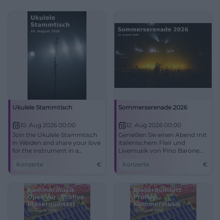
Ukulele Stammtisch
Sommerserenade 2026
10. Aug 2026 00:00
12. Aug 2026 00:00
Join the Ukulele Stammtisch
Genießen Sie einen Abend mit
in Weiden and share your love
italienischem Flair und
for the instrument in a
Livemusik von Pino Barone
friendly atmosphere.
und Band im Max-Reger-Park.
Konzerte
€
Konzerte
€
Eintritt frei.