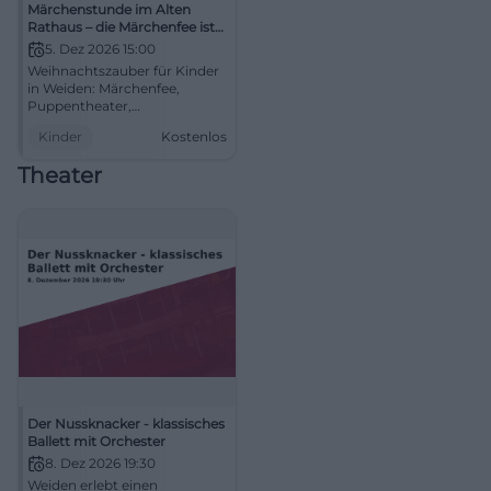
Märchenstunde im Alten
Rathaus – die Märchenfee ist
zu Besuch
5. Dez 2026 15:00
Weihnachtszauber für Kinder
in Weiden: Märchenfee,
Puppentheater,
Kinderpunsch und Lebkuchen
Kinder
Kostenlos
im Alten Rathaus. Kostenlos
am 05.12.2026. #Weiden
Theater
#Advent
Der Nussknacker - klassisches
Ballett mit Orchester
8. Dez 2026 19:30
Weiden erlebt einen