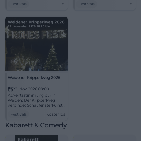
in Weiden. Feiern Sie mit
Genuss für die ganze Familie
Festivals
€
Festivals
€
Freunden und Familie!
vom 17.-21. September 2026.
Weidener Kripperlweg 2026
22. Nov 2026 08:00
Adventsstimmung pur in
Weiden: Der Kripperlweg
verbindet Schaufensterkunst,
Innenstadtflair und
Festivals
Kostenlos
Mitmachmomente.
Kostenlos, festlich und voller
Kabarett & Comedy
Entdeckungen. #Weiden
#Advent #Kripperlweg