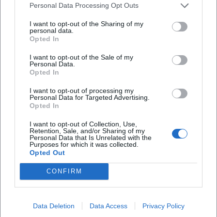
Familienevent.
Tetzlaff.
Personal Data Processing Opt Outs
I want to opt-out of the Sharing of my
personal data.
Opted In
I want to opt-out of the Sale of my
Personal Data.
Opted In
I want to opt-out of processing my
Personal Data for Targeted Advertising.
Opted In
125-jähriges Jubiläumsfest am
125-jähriges Jubiläum des
Staatsgut
Staatsgutes Almesbach
I want to opt-out of Collection, Use,
6. Sep 2026 00:00
6. Sep 2026 00:00
Retention, Sale, and/or Sharing of my
Personal Data that Is Unrelated with the
Besuchen Sie das Fest am 6.
Besuchen Sie die Feier zum
Purposes for which it was collected.
September 2026 mit
125-jährigen Bestehen des
Opted Out
spannenden Führungen und
Staatsgutes Almesbach mit
einem Familienprogramm.
Stallführungen, Technikschau
Kinder & Familien
€
Kinder & Familien
€
und Familienprogramm in
CONFIRM
Weiden.
Data Deletion
Data Access
Privacy Policy