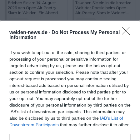
Erleben Sie am 14. August
Tauchen Sie ein in die kreative
2026 den Open Air Poetry
Welt der Poesie beim Open-
Slam in Weiden. Ein Abend
Air-Poetry-Slam in Weiden!
voller Kreativität, Literatur
Moderation von Maron Fuchs.
Literatur
€
Literatur
€
und Performance erwartet
Sie!
Familie
weiden-news.de -
Do Not Process My Personal
Information
If you wish to opt-out of the sale, sharing to third parties, or
processing of your personal or sensitive information for
targeted advertising by us, please use the below opt-out
section to confirm your selection. Please note that after your
opt-out request is processed you may continue seeing
interest-based ads based on personal information utilized by
us or personal information disclosed to third parties prior to
your opt-out. You may separately opt-out of the further
Autokino mit Bobby Cars
Peter und der Wolf -
disclosure of your personal information by third parties on the
Familienkonzert
IAB’s list of downstream participants. This information may
18. Aug 2026 00:00
20. Aug 2026 00:00
also be disclosed by us to third parties on the
IAB’s List of
Der perfekte Nachmittag mit
Besuchen Sie das interaktive
Downstream Participants
that may further disclose it to other
Bobby Cars und Geschichten
Familienkonzert 'Peter und
in Weiden. Genießen Sie am
der Wolf' am 20. August 2026
third parties.
18.08.2026 ein unterhaltsames
in Weiden. Moderiert von Juri
Kinder & Familien
€
Kinder & Familien
€