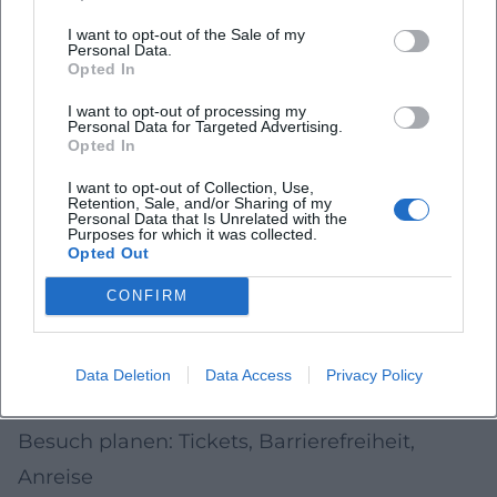
Formate mit klarer Dauer und Anmeldung)
I want to opt-out of the Sale of my
Kooperationsveranstaltungen
mehrerer
Personal Data.
Opted In
Kulturakteure (z. B. Museum + Verein +
I want to opt-out of processing my
Bildungspartner)
Personal Data for Targeted Advertising.
Opted In
Ehrenamtliche Unterstützung
bei
I want to opt-out of Collection, Use,
angekündigten Kulturaktionen (sofern von
Retention, Sale, and/or Sharing of my
Personal Data that Is Unrelated with the
Veranstaltern ausdrücklich gesucht)
Purposes for which it was collected.
Opted Out
Für eine verlässliche Planung gilt: Nehmen
Sie immer die jeweils veröffentlichte
CONFIRM
Terminseite als Grundlage, da dort künftige
Änderungen (Uhrzeit, Ort, Zugang) am
Data Deletion
Data Access
Privacy Policy
schnellsten aktualisiert werden.
Besuch planen: Tickets, Barrierefreiheit,
Anreise