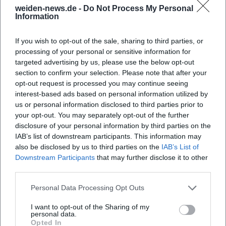
und Kooperationen
weiden-news.de -
Do Not Process My Personal
Information
Viele der spannendsten kommenden
Kulturmomente entstehen dort, wo
If you wish to opt-out of the sale, sharing to third parties, or
processing of your personal or sensitive information for
Menschen zusammenkommen: in Vereinen,
targeted advertising by us, please use the below opt-out
Initiativen, Projekten oder temporären
section to confirm your selection. Please note that after your
opt-out request is processed you may continue seeing
Kooperationen. Wer nicht nur konsumieren,
interest-based ads based on personal information utilized by
sondern künftig
teilnehmen
möchte, sollte
us or personal information disclosed to third parties prior to
your opt-out. You may separately opt-out of the further
bei Ankündigungen nach „offen“, „Mitmach“,
disclosure of your personal information by third parties on the
„Einführung“, „für Anfänger“ oder „Projekt"
IAB’s list of downstream participants. This information may
also be disclosed by us to third parties on the
IAB’s List of
suchen.
Downstream Participants
that may further disclose it to other
Beispiele für künftige Beteiligungswege
third parties.
Offene Proben / offene Ateliers
, wenn im
Personal Data Processing Opt Outs
Programm ausgewiesen
I want to opt-out of the Sharing of my
personal data.
Projektwochen und Workshops
(kreative
Opted In