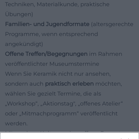
Techniken, Materialkunde, praktische
Übungen)
Familien- und Jugendformate
(altersgerechte
Programme, wenn entsprechend
angekündigt)
Offene Treffen/Begegnungen
im Rahmen
veröffentlichter Museumstermine
Wenn Sie Keramik nicht nur ansehen,
sondern auch
praktisch erleben
möchten,
wählen Sie gezielt Termine, die als
„Workshop“, „Aktionstag", „offenes Atelier“
oder „Mitmachprogramm“ veröffentlicht
werden.
Mitmachen: Kulturvereine, offene Formate