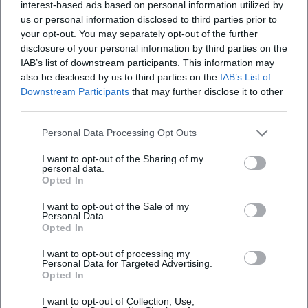
Wenn Sie künftig mit einem Elektrofahrzeug
interest-based ads based on personal information utilized by
us or personal information disclosed to third parties prior to
(mit E-Kennzeichen) anreisen, können auf
your opt-out. You may separately opt-out of the further
kommunal bewirtschafteten Flächen
disclosure of your personal information by third parties on the
IAB’s list of downstream participants. This information may
Sonderregelungen gelten. Maßgeblich sind
also be disclosed by us to third parties on the
IAB’s List of
immer die
Schilder vor Ort
und die jeweils
Downstream Participants
that may further disclose it to other
third parties.
veröffentlichten Bedingungen (z. B.
Personal Data Processing Opt Outs
Parkscheibe, Maximaldauer, ausgenommene
Anlagen).
I want to opt-out of the Sharing of my
personal data.
Vor der Abfahrt:
kurz die offiziellen Hinweise
Opted In
der Stadt prüfen.
I want to opt-out of the Sale of my
Personal Data.
Vor Ort:
nur nutzen, wenn die Regelung am
Opted In
Standort eindeutig ausgeschildert ist.
I want to opt-out of processing my
Personal Data for Targeted Advertising.
Zweiräder: gezielte Stellflächen nutzen
Opted In
Wenn Sie demnächst mit Motorrad oder
I want to opt-out of Collection, Use,