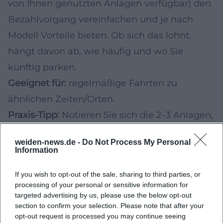
von Ihnen genutzten Anlagen verfügbar) den
Bezahlvorgang vereinfachen und je nach
Modell Vorteile bieten. Ob sich das lohnt,
hängt davon ab, wie häufig und wo Sie
künftig parken.
Geeignet für:
regelmäßige Fahrten zu
ähnlichen Zeiten/Orten.
Praxis-Tipp:
Notieren Sie sich die 2–3 Anlagen,
die Sie am häufigsten nutzen, und
weiden-news.de -
Do Not Process My Personal
vergleichen Sie Tarife/Optionen.
Information
Besondere Angebote für die nächsten
If you wish to opt-out of the sale, sharing to third parties, or
Fahrten: E-Autos, Zweiräder & Wohnmobile
processing of your personal or sensitive information for
E-Fahrzeuge: mögliche Erleichterungen –
targeted advertising by us, please use the below opt-out
section to confirm your selection. Please note that after your
Beschilderung ist entscheidend
opt-out request is processed you may continue seeing