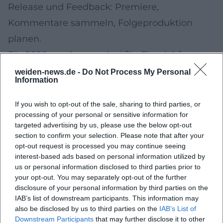
Release und Feedback: Premiere,
Kommentare sammeln, Folgeproduktion
planen.
Für 2026 werden regelmäßig Einreichfenster
kommuniziert. Lokale Initiativen, Vereine,
weiden-news.de -
Do Not Process My Personal
Information
Schulen, Unternehmen und Einzelpersonen
sind eingeladen, Beiträge vorzuschlagen.
If you wish to opt-out of the sale, sharing to third parties, or
processing of your personal or sensitive information for
Tipps fürs Verfolgen der Veröffentlichungen
targeted advertising by us, please use the below opt-out
Abonnements: Podcast-Apps für
section to confirm your selection. Please note that after your
opt-out request is processed you may continue seeing
automatische Downloads; YouTube- und
interest-based ads based on personal information utilized by
Radio-Newsletter aktivieren.
us or personal information disclosed to third parties prior to
your opt-out. You may separately opt-out of the further
Benachrichtigungen: Glocke/Push
disclosure of your personal information by third parties on the
einschalten, um Premieren und Livestreams
IAB’s list of downstream participants. This information may
also be disclosed by us to third parties on the
IAB’s List of
nicht zu verpassen.
Downstream Participants
that may further disclose it to other