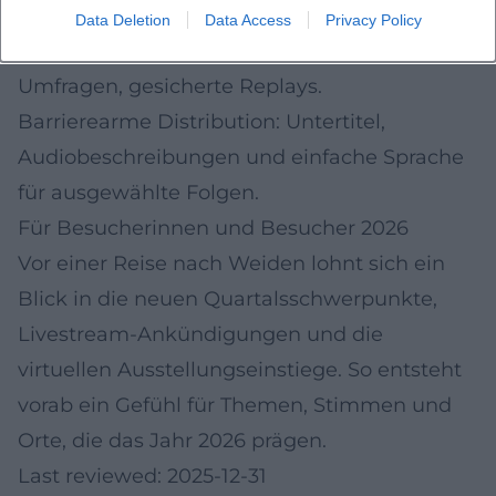
Links.
Data Deletion
Data Access
Privacy Policy
Livestream-Interaktion: moderierte Chats,
Umfragen, gesicherte Replays.
Barrierearme Distribution: Untertitel,
Audiobeschreibungen und einfache Sprache
für ausgewählte Folgen.
Für Besucherinnen und Besucher 2026
Vor einer Reise nach Weiden lohnt sich ein
Blick in die neuen Quartalsschwerpunkte,
Livestream-Ankündigungen und die
virtuellen Ausstellungseinstiege. So entsteht
vorab ein Gefühl für Themen, Stimmen und
Orte, die das Jahr 2026 prägen.
Last reviewed: 2025-12-31