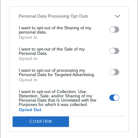
Kalender: Quartalsthemen als
third parties.
wiederkehrende Termine vormerken (z. B. „Q2
Personal Data Processing Opt Outs
Creator-Workshops“).
I want to opt-out of the Sharing of my
personal data.
Barrierefreiheit: Untertitel/Transkripte nutzen;
Opted In
viele Formate bieten 2026 begleitende
I want to opt-out of the Sale of my
Skripte an.
Personal Data.
Opted In
Technik- und Produktionstrends 2026
I want to opt-out of processing my
Klangqualität: leise Räume, Nahbesprechung,
Personal Data for Targeted Advertising.
Opted In
dezente Raumakustik – auch bei
I want to opt-out of Collection, Use,
Außenaufnahmen.
Retention, Sale, and/or Sharing of my
Personal Data that Is Unrelated with the
Video-Shorts first: Schnelle Clips als Einstieg,
Purposes for which it was collected.
Opted Out
längere Fassungen On-Demand.
Kapitelmarken und Shownotes: bessere
CONFIRM
Navigation, Quellen und weiterführende