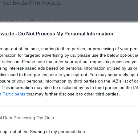
 bei Bedarf im Voraus.
 beiden großen Häuser:
- und Kulturgeschichte.
ws.de -
Do Not Process My Personal Information
einer bedeutenden Designsammlung): Für
to opt-out of the sale, sharing to third parties, or processing of your per
formation for targeted advertising by us, please use the below opt-out s
ten, mögliche Sonderausstellungen und
r selection. Please note that after your opt-out request is processed y
eing interest-based ads based on personal information utilized by us or
 60–90 Minuten pro Haus ein, um die
disclosed to third parties prior to your opt-out. You may separately opt-
losure of your personal information by third parties on the IAB’s list of
. This information may also be disclosed by us to third parties on the
IA
 Therme
Participants
that may further disclose it to other third parties.
gang vom Max-Reger-Park zur Waldnaab an.
l Data Processing Opt Outs
e (ca. 60–90 Minuten) und achten Sie
Flächen eignen sich für eine Pause am
o opt-out of the Sharing of my personal data.