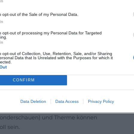
In
o opt-out of the Sale of my Personal Data.
ussen, ist die Therme mit Rutschen,
In
rten eine wetterunabhängige Alternative.
to opt-out of processing my Personal Data for Targeted
ing.
fenster und Saunaregeln vorab.
In
o opt-out of Collection, Use, Retention, Sale, and/or Sharing
ersonal Data that Is Unrelated with the Purposes for which it
 mit aktuellen Verbindungen und
lected.
Out
 erreichen.
liegen stadtintern vergleichsweise nah;
CONFIRM
ten je Weg.
unkte an Tageslicht und Temperaturen an;
Data Deletion
Data Access
Privacy Policy
.
(Sonderschauen) und Therme können
ll sein.