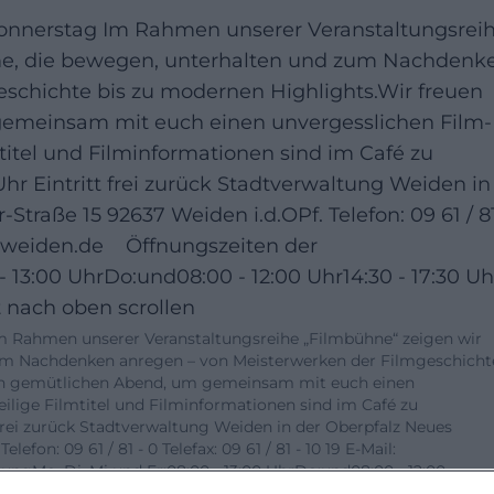
nnerstag Im Rahmen unserer Veranstaltungsrei
lme, die bewegen, unterhalten und zum Nachdenk
schichte bis zu modernen Highlights.Wir freuen
gemeinsam mit euch einen unvergesslichen Film-
itel und Filminformationen sind im Café zu
Uhr Eintritt frei zurück Stadtverwaltung Weiden in
Straße 15 92637 Weiden i.d.OPf. Telefon: 09 61 / 81
adt@weiden.de Öffnungszeiten der
 13:00 UhrDo:und08:00 - 12:00 Uhr14:30 - 17:30 Uh
nach oben scrollen
 Rahmen unserer Veranstaltungsreihe „Filmbühne“ zeigen wir
um Nachdenken anregen – von Meisterwerken der Filmgeschicht
nen gemütlichen Abend, um gemeinsam mit euch einen
lige Filmtitel und Filminformationen sind im Café zu
t frei zurück Stadtverwaltung Weiden in der Oberpfalz Neues
efon: 09 61 / 81 - 0 Telefax: 09 61 / 81 - 10 19 E-Mail:
gMo, Di, Mi und Fr:08:00 - 13:00 UhrDo:und08:00 - 12:00
gSupport nach oben scrollen, Germany