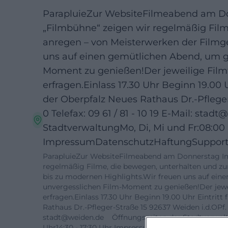
ParapluieZur WebsiteFilmeabend am Do
„Filmbühne“ zeigen wir regelmäßig Fi
anregen – von Meisterwerken der Filmge
uns auf einen gemütlichen Abend, um 
Moment zu genießen!Der jeweilige Filmt
erfragen.Einlass 17.30 Uhr Beginn 19.00 
der Oberpfalz Neues Rathaus Dr.-Pfleger-
0 Telefax: 09 61 / 81 - 10 19 E-Mail: st
StadtverwaltungMo, Di, Mi und Fr:08:00 -
ImpressumDatenschutzHaftungSupport 
ParapluieZur WebsiteFilmeabend am Donnerstag Im
regelmäßig Filme, die bewegen, unterhalten und z
bis zu modernen Highlights.Wir freuen uns auf ei
unvergesslichen Film-Moment zu genießen!Der jewei
erfragen.Einlass 17.30 Uhr Beginn 19.00 Uhr Eintrit
Rathaus Dr.-Pfleger-Straße 15 92637 Weiden i.d.OPf. Tel
stadt@weiden.de Öffnungszeiten der Stadtverwaltun
Uhr14:30 - 17:30 Uhr ImpressumDatenschutzHaftun