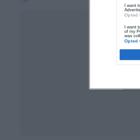
I want 
Advertis
Opted 
I want t
of my P
was col
Opted 
Ma
Ope