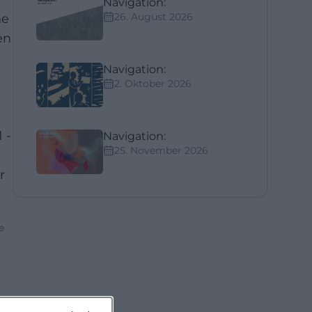
Navigation:
26. August 2026
he
en
Navigation:
2. Oktober 2026
 -
Navigation:
25. November 2026
r
e