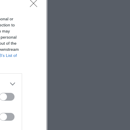
sonal or
ection to
ou may
 personal
out of the
 downstream
B’s List of