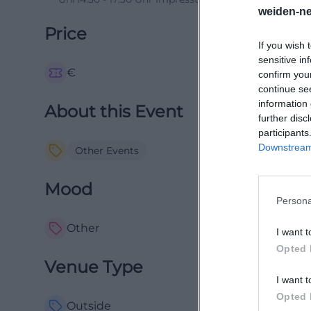
weiden-ne
Price
If you wish 
sensitive in
€
confirm you
continue se
information 
About this Event
further disc
participants
Downstream 
Other Events
Mood
Persona
Other
I want t
Opted 
Venue Type
I want t
Opted 
Outside