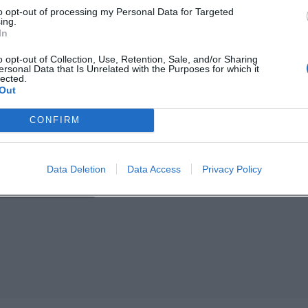
to opt-out of processing my Personal Data for Targeted
ing.
In
o opt-out of Collection, Use, Retention, Sale, and/or Sharing
ersonal Data that Is Unrelated with the Purposes for which it
lected.
Out
CONFIRM
p unavailable
Data Deletion
Data Access
Privacy Policy
n in Google Maps