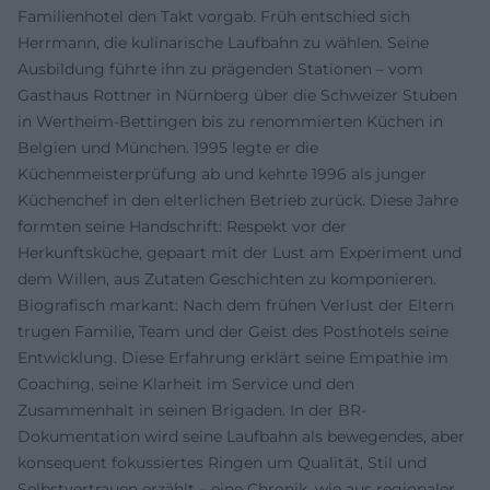
Familienhotel den Takt vorgab. Früh entschied sich
Herrmann, die kulinarische Laufbahn zu wählen. Seine
Ausbildung führte ihn zu prägenden Stationen – vom
Gasthaus Rottner in Nürnberg über die Schweizer Stuben
in Wertheim-Bettingen bis zu renommierten Küchen in
Belgien und München. 1995 legte er die
Küchenmeisterprüfung ab und kehrte 1996 als junger
Küchenchef in den elterlichen Betrieb zurück. Diese Jahre
formten seine Handschrift: Respekt vor der
Herkunftsküche, gepaart mit der Lust am Experiment und
dem Willen, aus Zutaten Geschichten zu komponieren.
Biografisch markant: Nach dem frühen Verlust der Eltern
trugen Familie, Team und der Geist des Posthotels seine
Entwicklung. Diese Erfahrung erklärt seine Empathie im
Coaching, seine Klarheit im Service und den
Zusammenhalt in seinen Brigaden. In der BR-
Dokumentation wird seine Laufbahn als bewegendes, aber
konsequent fokussiertes Ringen um Qualität, Stil und
Selbstvertrauen erzählt – eine Chronik, wie aus regionaler