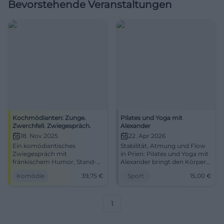
Bevorstehende Veranstaltungen
Kochmödianten: Zunge.
Pilates und Yoga mit
Zwerchfell. Zwiegespräch.
Alexander
18. Nov 2025
22. Apr 2026
Ein komödiantisches
Stabilität, Atmung und Flow
Zwiegespräch mit
in Prien: Pilates und Yoga mit
fränkischem Humor, Stand-
Alexander bringt den Körper
up und Kabarett – live in der
in Balance. 2026-04-22, 19:00
Komödie
39,75
€
Sport
15,00
€
Freiheitshalle Hof. Sichere dir
Uhr, 15 Euro pro Einheit. Jetzt
dein Lach-Erlebnis mit
bewusst trainieren! #Pilates
Timing, Interaktion und feinen
#Yoga
Pointen.
1