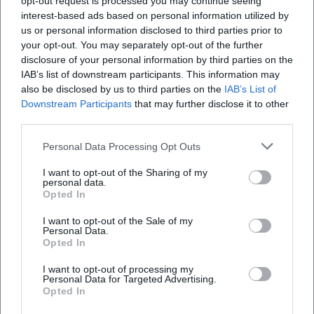
opt-out request is processed you may continue seeing
das aus Mise-en-Place, Service-Flow und Nachbereitung
interest-based ads based on personal information utilized by
eine Performance formt. Das erklärt die Kontinuität seiner
us or personal information disclosed to third parties prior to
Ergebnisse – und die Souveränität, mit der er in Coaching-
your opt-out. You may separately opt-out of the further
disclosure of your personal information by third parties on the
Formaten Leistung abruft.
IAB’s list of downstream participants. This information may
Kultureller Einfluss: Fernsehen, Region, Nachwuchs
also be disclosed by us to third parties on the
IAB’s List of
Über The Taste, BR-Formate und Live-Auftritte prägt
Downstream Participants
that may further disclose it to other
Herrmann die Wahrnehmung von Kulinarik als Popkultur –
third parties.
nicht als Mode, sondern als Qualitätsversprechen. Er macht
Handwerk sichtbar, zeigt Produzentinnen und
Personal Data Processing Opt Outs
Produzenten, vermittelt Herkunft und Zeit. So entsteht
I want to opt-out of the Sharing of my
kulinarische Bildung im besten Sinn: Zuschauer lernen,
personal data.
Opted In
warum Garzeiten zählen, wie Texturen Spannung erzeugen
und wann Reduktion mehr ist als Minimalismus.
I want to opt-out of the Sale of my
Gleichzeitig bleibt der fränkische Ton spürbar – heimatnah,
Personal Data.
Opted In
humorvoll, ehrlich.
Als Coach und Unternehmer öffnet er Räume für
I want to opt-out of processing my
Nachwuchs: vom Future Lab über Teamförderung bis zu
Personal Data for Targeted Advertising.
Opted In
Kompetenzen, die über den Herd hinausgehen. Führung,
Resilienz und Verantwortung sind dabei ebenso Thema wie