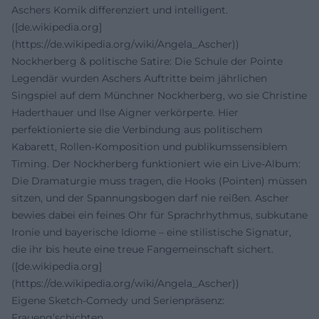
Aschers Komik differenziert und intelligent.
([de.wikipedia.org]
(https://de.wikipedia.org/wiki/Angela_Ascher))
Nockherberg & politische Satire: Die Schule der Pointe
Legendär wurden Aschers Auftritte beim jährlichen
Singspiel auf dem Münchner Nockherberg, wo sie Christine
Haderthauer und Ilse Aigner verkörperte. Hier
perfektionierte sie die Verbindung aus politischem
Kabarett, Rollen-Komposition und publikumssensiblem
Timing. Der Nockherberg funktioniert wie ein Live-Album:
Die Dramaturgie muss tragen, die Hooks (Pointen) müssen
sitzen, und der Spannungsbogen darf nie reißen. Ascher
bewies dabei ein feines Ohr für Sprachrhythmus, subkutane
Ironie und bayerische Idiome – eine stilistische Signatur,
die ihr bis heute eine treue Fangemeinschaft sichert.
([de.wikipedia.org]
(https://de.wikipedia.org/wiki/Angela_Ascher))
Eigene Sketch-Comedy und Serienpräsenz:
Fraueng’schichten