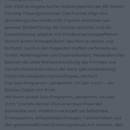
Seit 2020 ist Angela Ascher Aushängeschild der BR-Sketch-
Comedy Fraueng’schichten. Das Format zeigt ihre
dramaturgische Handschrift: Figuren entstehen aus
genauer Beobachtung, die Dialoge grooven, und die
Szenenführung arbeitet mit Wiedererkennungseffekten –
ähnlich einem Konzeptalbum, das Motive variiert und
fortführt. Auch in den folgenden Staffeln verfeinerte sie
Tonfall, Rollenregister und Ensemblearbeit; Medienberichte
betonen die stete Weiterentwicklung des Formats und
Aschers Präsenz als Motor der Serie. ([de.wikipedia.org]
(https://de.wikipedia.org/wiki/Angela_Ascher))
Das Solo-Programm: „Verdammt, ich lieb’ mich.“ – ein
Bühnen-Debüt mit Profil
Mit ihrem ersten Solo-Programm „Verdammt, ich lieb’
mich.“ startete Ascher 2024 eine neue Phase der
Bühnenkarriere. Inhaltlich verknüpft sie Selbstliebe,
Emanzipation, Alltagsbeobachtungen, Familienleben und
den gesellschaftlichen Erwartungsdruck mit scharfer, aber