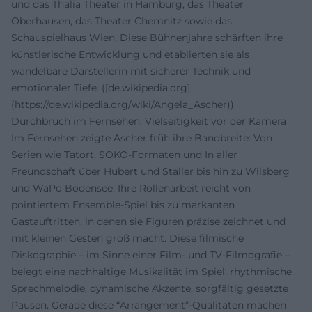
und das Thalia Theater in Hamburg, das Theater
Oberhausen, das Theater Chemnitz sowie das
Schauspielhaus Wien. Diese Bühnenjahre schärften ihre
künstlerische Entwicklung und etablierten sie als
wandelbare Darstellerin mit sicherer Technik und
emotionaler Tiefe. ([de.wikipedia.org]
(https://de.wikipedia.org/wiki/Angela_Ascher))
Durchbruch im Fernsehen: Vielseitigkeit vor der Kamera
Im Fernsehen zeigte Ascher früh ihre Bandbreite: Von
Serien wie Tatort, SOKO-Formaten und In aller
Freundschaft über Hubert und Staller bis hin zu Wilsberg
und WaPo Bodensee. Ihre Rollenarbeit reicht von
pointiertem Ensemble-Spiel bis zu markanten
Gastauftritten, in denen sie Figuren präzise zeichnet und
mit kleinen Gesten groß macht. Diese filmische
Diskographie – im Sinne einer Film- und TV-Filmografie –
belegt eine nachhaltige Musikalität im Spiel: rhythmische
Sprechmelodie, dynamische Akzente, sorgfältig gesetzte
Pausen. Gerade diese “Arrangement”-Qualitäten machen