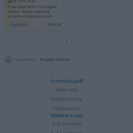
28. Nov 2026
Traunstein lacht mit Angela
Ascher: Neues Kabarett,
scharfer Alltagsblick und
starke Bühnenpräsenz in der
Komödie
28,00
€
NUTS. 28.11.2026 ab 20 Uhr,
VVK 28 €. #Comedy
1
Kuenstler
Angela Ascher
Schnellzugriff
Über uns
Datenschutz
Impressum
Weitere Links
A-Z Künstler