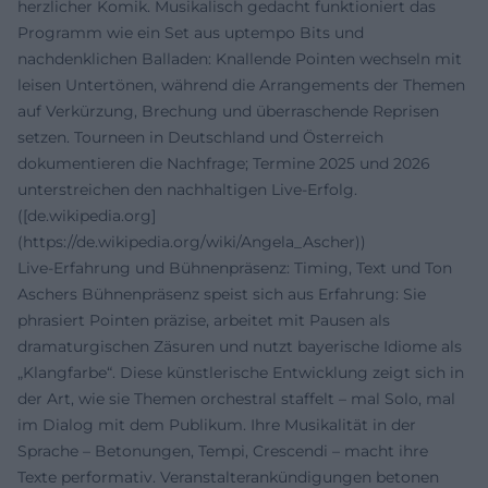
herzlicher Komik. Musikalisch gedacht funktioniert das
Programm wie ein Set aus uptempo Bits und
nachdenklichen Balladen: Knallende Pointen wechseln mit
leisen Untertönen, während die Arrangements der Themen
auf Verkürzung, Brechung und überraschende Reprisen
setzen. Tourneen in Deutschland und Österreich
dokumentieren die Nachfrage; Termine 2025 und 2026
unterstreichen den nachhaltigen Live-Erfolg.
([de.wikipedia.org]
(https://de.wikipedia.org/wiki/Angela_Ascher))
Live-Erfahrung und Bühnenpräsenz: Timing, Text und Ton
Aschers Bühnenpräsenz speist sich aus Erfahrung: Sie
phrasiert Pointen präzise, arbeitet mit Pausen als
dramaturgischen Zäsuren und nutzt bayerische Idiome als
„Klangfarbe“. Diese künstlerische Entwicklung zeigt sich in
der Art, wie sie Themen orchestral staffelt – mal Solo, mal
im Dialog mit dem Publikum. Ihre Musikalität in der
Sprache – Betonungen, Tempi, Crescendi – macht ihre
Texte performativ. Veranstalterankündigungen betonen