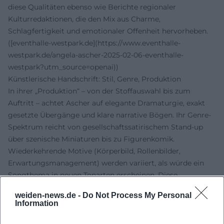
diese Qualitäten ebenso wie Berichte regionaler
Kulturredaktionen, die den Mix aus Charme,
Schlagfertigkeit und emotionaler Offenheit hervorheben.
([eventhalle-westpark.de](https://www.eventhalle-
westpark.de/angela-ascher-2025-02-06-eventhalle-
westpark?utm_source=openai))
Künstlerische Handschrift: Stil, Genre, Produktion
In ihrer „Produktion“ – von der Stoffauswahl bis zum
Auftritt – achtet Ascher auf elegante Dramaturgie, exakt
gesetzte Übergänge und klare narrative Bögen. Ihr Genre-
Spektrum reicht von gesellschaftssatirischem Stand-up
über szenische Miniaturen bis zu Figurenkomik.
Wiederkehrende Motive (Körperbild, Rollenbilder,
Erwartungsmanagement) werden variiert, als würde ein
Songthema in neuen Tonarten erscheinen. Diese
konsequente Formarbeit verleiht dem Programm einen
weiden-news.de -
Do Not Process My Personal
Albumcharakter: Das Publikum erlebt ein geschlossenes
Information
Werk mit Leitmotiven, Refrains und Überraschungs-Codas.
([angela-ascher.de](https://angela-ascher.de/?