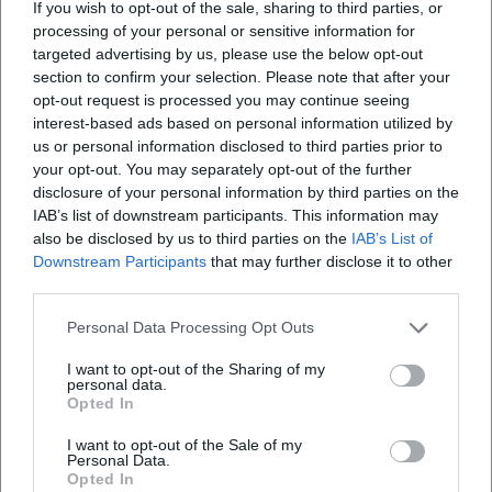
If you wish to opt-out of the sale, sharing to third parties, or
utm_source=openai))
processing of your personal or sensitive information for
Filmografie (Auswahl) und Resonanz
targeted advertising by us, please use the below opt-out
Als Darstellerin blickt Ascher auf eine umfangreiche
section to confirm your selection. Please note that after your
opt-out request is processed you may continue seeing
Filmografie: von frühen TV-Arbeiten (Die Feuerengel) über
interest-based ads based on personal information utilized by
Serienklassiker (SOKO-Formate, In aller Freundschaft) bis
us or personal information disclosed to third parties prior to
zu jüngeren Produktionen wie Oktoberfest 1900, Über Land
your opt-out. You may separately opt-out of the further
und Daheim in den Bergen. Kritische Rezeption und
disclosure of your personal information by third parties on the
Senderplattformen verweisen auf ihre Vielseitigkeit
IAB’s list of downstream participants. This information may
zwischen Drama und Komödie. Die BR-Abendschau stellte
also be disclosed by us to third parties on the
IAB’s List of
2024 ihren Solowechsel vor – ein dokumentierter Moment,
Downstream Participants
that may further disclose it to other
third parties.
in dem Bühnenerfahrung, mediale Sichtbarkeit und neues
künstlerisches Kapitel zusammenfinden. ([de.wikipedia.org]
Personal Data Processing Opt Outs
(https://de.wikipedia.org/wiki/Angela_Ascher))
Kultureller Einfluss: Starke Frauenrollen, bayerischer Ton,
I want to opt-out of the Sharing of my
personal data.
universelle Themen
Opted In
Ascher verdichtet bayerische Färbung und universelle
I want to opt-out of the Sale of my
Themen zu Figuren, die regionale Authentizität mit breiter
Personal Data.
Anschlussfähigkeit vereinen. Ihre Rollen zeigen
Opted In