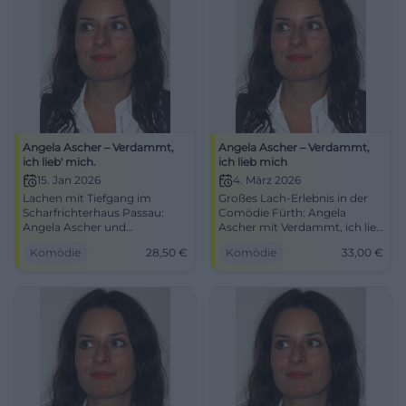
Angela Ascher – Verdammt,
Angela Ascher – Verdammt,
ich lieb' mich.
ich lieb mich
15. Jan 2026
4. März 2026
Lachen mit Tiefgang im
Großes Lach-Erlebnis in der
Scharfrichterhaus Passau:
Comödie Fürth: Angela
Angela Ascher und
Ascher mit Verdammt, ich lieb
Verdammt, ich lieb' mich. Am
mich. Am 04.03.2026, 19:30,
Komödie
28,50
€
Komödie
33,00
€
15.01.2026, 20:00 Uhr, Tickets
VVK 33 €. Präzises Timing,
ab 28,50 €. Smarte Pointen,
starke Pointen, beste
intime Bühne – jetzt Plätze
Comedy-Atmosphäre – jetzt
sichern. #PassauComedy
Tickets sichern.
#FürthComedy