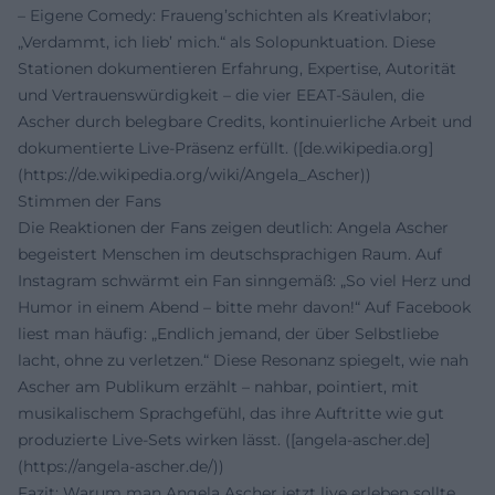
– Eigene Comedy: Fraueng’schichten als Kreativlabor;
„Verdammt, ich lieb’ mich.“ als Solopunktuation. Diese
Stationen dokumentieren Erfahrung, Expertise, Autorität
und Vertrauenswürdigkeit – die vier EEAT-Säulen, die
Ascher durch belegbare Credits, kontinuierliche Arbeit und
dokumentierte Live-Präsenz erfüllt. ([de.wikipedia.org]
(https://de.wikipedia.org/wiki/Angela_Ascher))
Stimmen der Fans
Die Reaktionen der Fans zeigen deutlich: Angela Ascher
begeistert Menschen im deutschsprachigen Raum. Auf
Instagram schwärmt ein Fan sinngemäß: „So viel Herz und
Humor in einem Abend – bitte mehr davon!“ Auf Facebook
liest man häufig: „Endlich jemand, der über Selbstliebe
lacht, ohne zu verletzen.“ Diese Resonanz spiegelt, wie nah
Ascher am Publikum erzählt – nahbar, pointiert, mit
musikalischem Sprachgefühl, das ihre Auftritte wie gut
produzierte Live-Sets wirken lässt. ([angela-ascher.de]
(https://angela-ascher.de/))
Fazit: Warum man Angela Ascher jetzt live erleben sollte