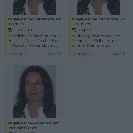
Angela Ascher: Verdammt, ich
Angela Ascher: Verdammt, ich
lieb mich
lieb´ mich
16. Apr 2026
16. Apr 2026
Selbstliebe, Sarkasmus, starke
Neubiberg bekommt einen
Pointen – Angela Ascher live
Abend voller Selbstironie,
im Haus für Weiterbildung.
scharfer Pointen und
Do, 16.04.2026, 19:00 Uhr,
bayerischer Comedy-Power.
Komödie
22,00
€
Komödie
20,00
€
Tickets ab 20 €, AK 22 €.
Angela Ascher spielt live mit
Lachen, das bleibt. Jetzt
Selbstliebe, Liebe und
buchen! #AngelaAscher
Lebenschaos. 16.04.2026, ab
20 €. #Comedy
Angela Ascher – Niemals satt
und voller Leben