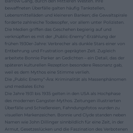
Barrow Gang, durch den Mittleren Westen. Ihre
bewaffneten Überfälle galten häufig Tankstellen,
Lebensmittelläden und kleineren Banken; die Gewaltspirale
forderte zahlreiche Todesopfer, vor allem unter Polizisten.
Die Medien griffen das Geschehen begierig auf und
verknüpften es mit der „Public-Enemy“-Erzählung der
frühen 1930er-Jahre: Verbrecher als dunkle Stars einer von
Entbehrung und Frustration geprägten Zeit. Zugleich
arbeitete Bonnie Parker an Gedichten – ein Detail, das der
späteren kulturellen Rezeption besondere Resonanz gab,
weil es dem Mythos eine Stimme verlieh.
Die „Public Enemy“-Ära: Kriminalität als Massenphänomen
und mediales Echo
Die Jahre 1931 bis 1935 gelten in den USA als Hochphase
des modernen Gangster-Mythos. Zeitungen illustrierten
Überfälle und Schießereien, Fahndungsfotos wurden zu
visuellen Markenzeichen. Bonnie und Clyde standen neben
Namen wie John Dillinger sinnbildlich für eine Zeit, in der
Armut, Gesetzeslücken und die Faszination des Verbotenen