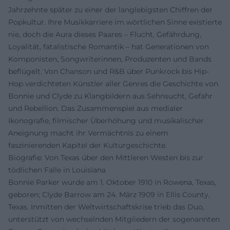
Jahrzehnte später zu einer der langlebigsten Chiffren der
Popkultur. Ihre Musikkarriere im wörtlichen Sinne existierte
nie, doch die Aura dieses Paares – Flucht, Gefährdung,
Loyalität, fatalistische Romantik – hat Generationen von
Komponisten, Songwriterinnen, Produzenten und Bands
beflügelt. Von Chanson und R&B über Punkrock bis Hip-
Hop verdichteten Künstler aller Genres die Geschichte von
Bonnie und Clyde zu Klangbildern aus Sehnsucht, Gefahr
und Rebellion. Das Zusammenspiel aus medialer
Ikonografie, filmischer Überhöhung und musikalischer
Aneignung macht ihr Vermächtnis zu einem
faszinierenden Kapitel der Kulturgeschichte.
Biografie: Von Texas über den Mittleren Westen bis zur
tödlichen Falle in Louisiana
Bonnie Parker wurde am 1. Oktober 1910 in Rowena, Texas,
geboren; Clyde Barrow am 24. März 1909 in Ellis County,
Texas. Inmitten der Weltwirtschaftskrise trieb das Duo,
unterstützt von wechselnden Mitgliedern der sogenannten