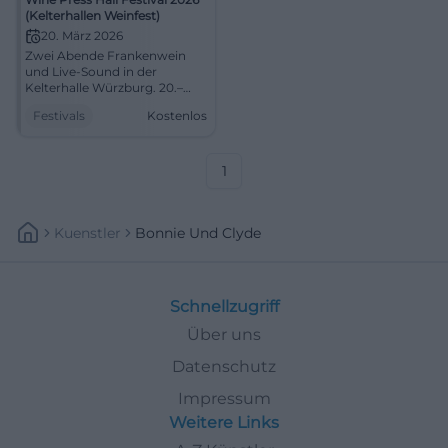
(Kelterhallen Weinfest)
20. März 2026
Zwei Abende Frankenwein
und Live-Sound in der
Kelterhalle Würzburg. 20.–
21.03.2026, ab 17:00, Eintritt
Festivals
Kostenlos
frei. Indoor-Atmosphäre,
Genuss, Community. Sei
dabei! #KelterhallenWeinfest
1
Kuenstler
Bonnie Und Clyde
Schnellzugriff
Über uns
Datenschutz
Impressum
Weitere Links