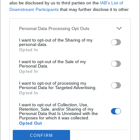
also be disclosed by us to third parties on the
IAB’s List of
sampelt nicht, sondern gestaltet mit Textur und Timbre
Downstream Participants
that may further disclose it to other
cineastische Flächen; das Arrangement lässt visuelle
third parties.
Assoziationen entstehen, während die Rhythmik den Drive
der Flucht ins Jetzt verlegt. Schließlich lädt Punkrock das
Personal Data Processing Opt Outs
Motiv mit Adrenalin auf – E-Gitarren in Powerchords,
I want to opt-out of the Sharing of my
durchgehende Achtel auf dem Bass, ein Tempo, das das
personal data.
Opted In
Herz jagt. Diese stilistische Bandbreite zeigt, wie flexibel
das Sujet in Komposition und Produktion formbar bleibt.
I want to opt-out of the Sale of my
Kritische Rezeption: Zwischen Romantisierung und
Personal Data.
Opted In
realistischer Korrektur
Die Musikpresse und Kritikerlandschaft schwanken seit je
I want to opt-out of processing my
Personal Data for Targeted Advertising.
zwischen Faszination und Skepsis. Während Chart-Erfolge –
Opted In
etwa Georgie Fames UK-Nummer-eins-Hit oder die Top-5-
Platzierung von Jay‑Z und Beyoncé in den USA – den
I want to opt-out of Collection, Use,
Retention, Sale, and/or Sharing of my
kulturellen Durchschlag belegen, wiesen Historikerinnen
Personal Data that Is Unrelated with the
Purposes for which it was collected.
und Historiker wiederholt auf die Gefahr der Verklärung
Opted Out
hin. Filme wie „Bonnie and Clyde“ (1967) etablierten eine
kinematografische Ikone und gelten als Schlüsselwerke des
CONFIRM