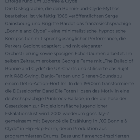
Erfolge rund um „Bonnie & Clyde“
Die Diskographie, die den Bonnie-und-Clyde-Mythos
bearbeitet, ist vielfältig: 1968 veröffentlichten Serge
Gainsbourg und Brigitte Bardot das französischsprachige
„Bonnie and Clyde“ – eine minimalistische, hypnotische
Komposition mit sprechgesanglicher Performance, die
Parkers Gedicht adaptiert und mit eleganter
Orchestrierung sowie spacigen Echo-Räumen arbeitet. Im
selben Zeitraum eroberte Georgie Fame mit „The Ballad of
Bonnie and Clyde“ die UK-Charts und stilisierte das Sujet
mit R&B-Swing, Banjo-Farben und Sirenen-Sounds zu
einem Retro-Action-Hörfilm. In den 1990ern transformierte
die Düsseldorfer Band Die Toten Hosen das Motiv in eine
deutschsprachige Punkrock-Ballade, in der die Pose der
Gesetzlosen zur Projektionsfläche jugendlicher
Eskalationslust wird. 2002 wiederum goss Jay‑Z
gemeinsam mit Beyoncé die Erzählung in „’03 Bonnie &
Clyde“ in Hip‑Hop-Form, deren Produktion aus
programmierten Drums, Bass und flamenco-inspirierten