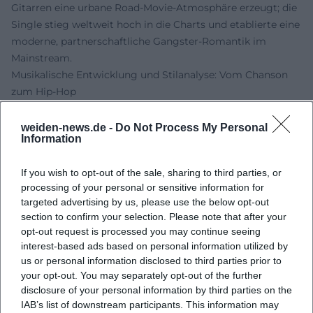
Gitarren eine urbane Road-Movie-Atmosphäre erzeugt; die
Single stieg weltweit hoch in die Charts und etablierte eine
moderne, partnerschaftliche Gangster-Romantik im
Mainstream.
Musikalische Entwicklung und Stilanalyse: Vom Chanson
zum Hip-Hop
Aus musikjournalistischer Perspektive lassen sich
Leitmotive identifizieren: Erstens das dialogische Prinzip –
weiden-news.de -
Do Not Process My Personal
Information
zwei Stimmen, zwei Perspektiven, ein oszillierendes
Narrativ zwischen Begehren und Gefahr.
If you wish to opt-out of the sale, sharing to third parties, or
Gainsbourg/Bardot arbeiten mit call-and-response,
processing of your personal or sensitive information for
filmischer Kammermusik und lakonischer Deklamation;
targeted advertising by us, please use the below opt-out
Produzent Claude Dejacques setzte auf intime Räume, in
section to confirm your selection. Please note that after your
denen jedes Zischen und Hauchen Bedeutung gewinnt.
opt-out request is processed you may continue seeing
Zweitens die Soundeffekte und Arrangements: Georgie
interest-based ads based on personal information utilized by
Fame übersetzt Verfolgungsjagden in perkussive Stabs,
us or personal information disclosed to third parties prior to
Blechbläser-Fanfaren und akustische Signaturen, die
your opt-out. You may separately opt-out of the further
disclosure of your personal information by third parties on the
dramaturgisch denken wie im Kino. Drittens die
IAB’s list of downstream participants. This information may
popkulturelle Semantik im Hip-Hop: „’03 Bonnie & Clyde“