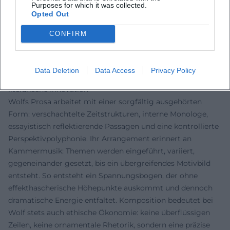
Nachkriegsliteratur, während „Kassandra“ und „Medea“
Purposes for which it was collected.
Opted Out
zentrale Bezugspunkte feministischer Literaturtheorie und
moderner Mythenkritik darstellen. Wolfs Autorität
CONFIRM
resultiert aus der Präzision ihrer Diagnosen und der
stilistischen Konsequenz – zwei Qualitäten, die ihren Platz
im Kanon sichern.
Data Deletion
Data Access
Privacy Policy
Lehre der Form: Technik, Erzählinstrumentarium und
literarische Innovation
Wolfs Prosa arbeitet mit einer sorgfältig ausgehörten
Form: verschachtelte Zeitstrukturen, interne Monologe,
essayistisch reflektierende Passagen und eine kontrollierte
Perspektivpolyphonie. Ihr Arrangement erinnert an
Kammermusik: Themen werden eingeführt, variiert,
gegeneinander gesetzt, bis ein übergreifendes Motivbild
entsteht. So entsteht ein Spannungsbogen, der ohne
effekthascherische Höhepunkte auskommt und dennoch
dramatische Energie entfaltet. Komposition bedeutet bei
Wolf stets auch ethische Ökonomie: keine überflüssigen
Zeilen, keine ornamentale Rhetorik, sondern eine präzise