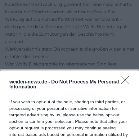
künstlerische Entwicklung gewinnt hier eine neue Schärfe:
literarische Wahrheitsarbeit als ethische Praxis. Die
Wirkung auf die Kulturöffentlichkeit war ambivalent –
doch gerade diese Reibung festigte Wolfs Bedeutung als
Autorin, die die Zumutungen der Geschichte nicht
ausspart.
Werkverzeichnis statt Diskographie: die großen Alben eines
erzählenden Lebens
Wer Wolfs Diskographie im übertragenen Sinn liest,
erkennt eine konsequente Dramaturgie: „Der geteilte
Himmel“ (1963) als Durchbruch; „Nachdenken über Christa
weiden-news.de -
Do Not Process My Personal
T.“ (1968) als ästhetische Selbstbefragung;
Information
„Kindheitsmuster“ (1976) als Erinnerungsarchäologie; „Kein
Ort. Nirgends“ (1979) als poetische Begegnung zweier
If you wish to opt-out of the sale, sharing to third parties, or
processing of your personal or sensitive information for
Außenseiterstimmen; „Störfall“ (1987) als Parallelmontage
targeted advertising by us, please use the below opt-out
von Tschernobyl-Schock und privater Krise; „Kassandra“
section to confirm your selection. Please note that after your
(1983) und „Medea“ (1990er) als mythische
opt-out request is processed you may continue seeing
Gegenwartsanalysen; „Leibhaftig“ (2002) als somatisches
interest-based ads based on personal information utilized by
Protokoll politischer Erschütterungen; „Stadt der Engel“