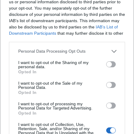
us or personal information disclosed to third parties prior to
(2010) als hellwache Abrechnung mit Selbst- und
your opt-out. You may separately opt-out of the further
Fremdbildern nach 1989. Diese Alben der Prosa, ergänzt
disclosure of your personal information by third parties on the
IAB’s list of downstream participants. This information may
durch Reden, Essays und Tagebuchprojekte („Ein Tag im
also be disclosed by us to third parties on the
IAB’s List of
Jahr“), bilden ein geschlossenes Oeuvre, in dem
Downstream Participants
that may further disclose it to other
Formfragen, Komposition und Produktion stets mit
third parties.
historischer Diagnose verwoben sind.
Kritische Rezeption, Auszeichnungen und kultureller
Personal Data Processing Opt Outs
Einfluss
I want to opt-out of the Sharing of my
Wolfs Werk erfuhr früh internationale Beachtung und
personal data.
polarisierte zugleich die Kritik: gerade weil es die
Opted In
Komfortzone des Eindeutigen verweigert. Bedeutende
I want to opt-out of the Sale of my
Literaturpreise würdigten diese künstlerische Stringenz,
Personal Data.
Opted In
darunter der Georg-Büchner-Preis 1980, der als höchste
Ehrung für deutschsprachige Autorinnen und Autoren gilt.
I want to opt-out of processing my
Späte Anerkennungen wie der Thomas-Mann-Preis 2010
Personal Data for Targeted Advertising.
Opted In
bestätigten die nachhaltige Strahlkraft ihres Erzählens. In
der Rezeption gelten „Nachdenken über Christa T.“ und
I want to opt-out of Collection, Use,
„Kindheitsmuster“ als Schlüsseltexte der
Retention, Sale, and/or Sharing of my
Personal Data that Is Unrelated with the