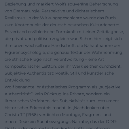
Beziehung und markiert Wolfs souveräne Beherrschung
von Dramaturgie, Perspektive und dichterischem
Realismus. In der Wirkungsgeschichte wurde das Buch
zum Knotenpunkt der deutsch-deutschen Kulturdebatte:
Es verband erzählerische Formkraft mit einer Zeitdiagnose,
die privat und politisch zugleich war. Schon hier zeigt sich
ihre unverwechselbare Handschrift: die Nahaufnahme der
Figurenpsychologie, die genaue Textur der Wahrnehmung,
die ethische Frage nach Verantwortung – eine Art
kompositorischer Leitton, der ihr Werk seither durchzieht.
Subjektive Authentizität: Poetik, Stil und künstlerische
Entwicklung
Wolf benannte ihr ästhetisches Programm als „subjektive
Authentizität“: kein Rückzug ins Private, sondern ein
literarisches Verfahren, das Subjektivität zum Instrument
historischer Erkenntnis macht. In „Nachdenken über
Christa T.“ (1968) verdichten Montage, Fragment und
innere Rede ein Suchbewegungs-Narrativ, das der DDR-
Doktrin des optimistischen Fortschritts den offenen