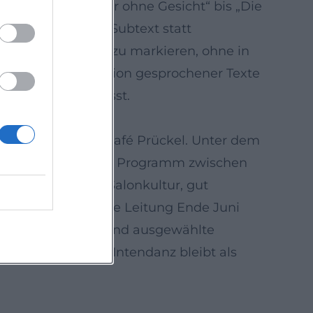
ne – von „Mörder ohne Gesicht“ bis „Die
er Zurücknahme: Subtext statt
echsel akustisch zu markieren, ohne in
on und Postproduktion gesprochener Texte
der entstehen lässt.
aters im Wiener Café Prückel. Unter dem
 und entwickelte ein Programm zwischen
 auf kultivierte Salonkultur, gut
ielzeit legte er die Leitung Ende Juni
f Gesang, Lesung und ausgewählte
 aber intensiven Intendanz bleibt als