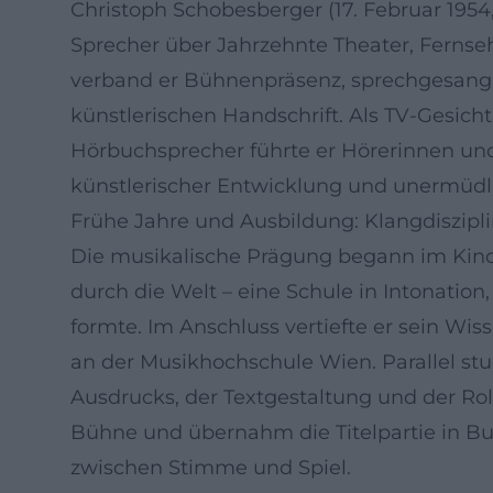
Christoph Schobesberger (17. Februar 1954,
Sprecher über Jahrzehnte Theater, Fernse
verband er Bühnenpräsenz, sprechgesangl
künstlerischen Handschrift. Als TV-Gesicht 
Hörbuchsprecher führte er Hörerinnen und
künstlerischer Entwicklung und unermüdli
Frühe Jahre und Ausbildung: Klangdiszip
Die musikalische Prägung begann im Kinde
durch die Welt – eine Schule in Intonatio
formte. Im Anschluss vertiefte er sein W
an der Musikhochschule Wien. Parallel st
Ausdrucks, der Textgestaltung und der Rol
Bühne und übernahm die Titelpartie in B
zwischen Stimme und Spiel.