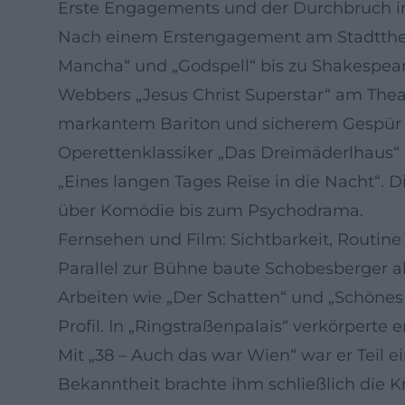
Erste Engagements und der Durchbruch i
Nach einem Erstengagement am Stadttheate
Mancha“ und „Godspell“ bis zu Shakespear
Webbers „Jesus Christ Superstar“ am Theat
markantem Bariton und sicherem Gespür f
Operettenklassiker „Das Dreimäderlhaus“ 
„Eines langen Tages Reise in die Nacht“. 
über Komödie bis zum Psychodrama.
Fernsehen und Film: Sichtbarkeit, Routin
Parallel zur Bühne baute Schobesberger ab
Arbeiten wie „Der Schatten“ und „Schönes 
Profil. In „Ringstraßenpalais“ verkörperte
Mit „38 – Auch das war Wien“ war er Teil e
Bekanntheit brachte ihm schließlich die Kra