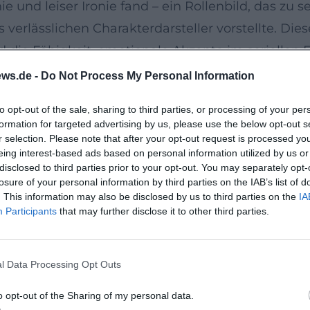
ie und leiser Ironie fand – ein Rollenbild, das z
verlässlichen Charakterdarsteller vorstellte. Die
ie Fähigkeit, emotionale Akzente im seriellen F
ards und das große Songbook
ws.de -
Do Not Process My Personal Information
das Gravitationszentrum seiner Kunst. Schobesber
to opt-out of the sale, sharing to third parties, or processing of your per
in, Mozart und Johann Strauß, und profilierte si
formation for targeted advertising by us, please use the below opt-out s
 Band, Streichern und eigener Moderation die Eleg
r selection. Please note that after your opt-out request is processed y
eing interest-based ads based on personal information utilized by us or
“ neu aufleben. Kritische Notizen nannten ihn de
disclosed to third parties prior to your opt-out. You may separately opt-
ung beschrieb: Er arbeitete mit klassischer Atemt
losure of your personal information by third parties on the IAB’s list of
. This information may also be disclosed by us to third parties on the
IA
 ohne die eigene Klangfarbe zu nivellieren. Die
Participants
that may further disclose it to other third parties.
rangierkultur und knüpften an die Tradition euro
päischem Klangideal verschränken.
l Data Processing Opt Outs
mi und nordische Kühle
esonderes Renommee in literarischen und kriminal
o opt-out of the Sharing of my personal data.