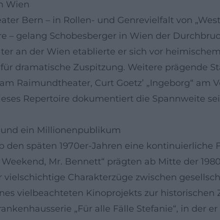
n Wien
r Bern – in Rollen- und Genrevielfalt von „West
e – gelang Schobesberger in Wien der Durchbruch
er an der Wien etablierte er sich vor heimischem 
ür dramatische Zuspitzung. Weitere prägende Sta
am Raimundtheater, Curt Goetz’ „Ingeborg“ am V
Dieses Repertoire dokumentiert die Spannweite se
e und ein Millionenpublikum
 den späten 1970er-Jahren eine kontinuierliche F
Weekend, Mr. Bennett“ prägten ab Mitte der 1980er
 er vielschichtige Charakterzüge zwischen gesellsc
ines vielbeachteten Kinoprojekts zur historischen
nkenhausserie „Für alle Fälle Stefanie“, in der er