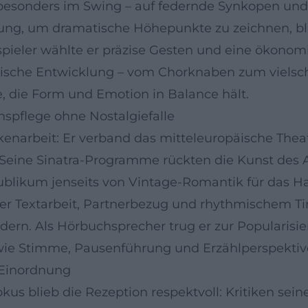
esonders im Swing – auf federnde Synkopen und su
ung, um dramatische Höhepunkte zu zeichnen, bli
uspieler wählte er präzise Gesten und eine ökonom
rische Entwicklung – vom Chorknaben zum vielsch
, die Form und Emotion in Balance hält.
onspflege ohne Nostalgiefalle
ckenarbeit: Er verband das mitteleuropäische Th
Seine Sinatra-Programme rückten die Kunst des A
Publikum jenseits von Vintage-Romantik für das H
uer Textarbeit, Partnerbezug und rhythmischem Tim
ern. Als Hörbuchsprecher trug er zur Popularisie
 wie Stimme, Pausenführung und Erzählperspektiv
 Einordnung
 blieb die Rezeption respektvoll: Kritiken sein