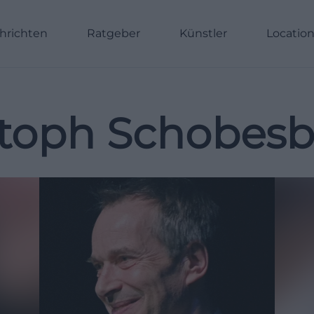
hrichten
Ratgeber
Künstler
Locatio
stoph Schobesb