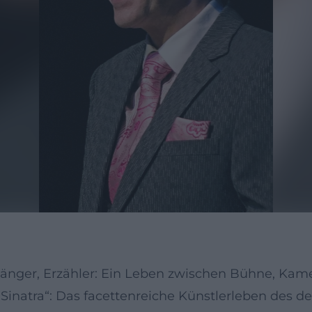
Sänger, Erzähler: Ein Leben zwischen Bühne, Kam
natra“: Das facettenreiche Künstlerleben des de