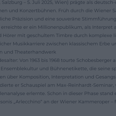
 Salzburg – 5. Juli 2025, Wien) prägte als deutsch
hen und Konzertbühnen. Früh durch die Wiener Sä
iche Präzision und eine souveräne Stimmführung
erreichte er ein Millionenpublikum, als Interpret 
 Hörer mit geschultem Timbre durch komplexe lite
cher Musikkarriere zwischen klassischem Erbe un
lin und Theaterhandwerk
salter: Von 1963 bis 1968 tourte Schobesberger 
n, Ensemblekultur und Bühnenetikette, die seine s
issen über Komposition, Interpretation und Gesan
udierte er Schauspiel am Max-Reinhardt-Seminar,
lenanalyse erlernte. Schon in dieser Phase stand 
usonis „Arlecchino“ an der Wiener Kammeroper –