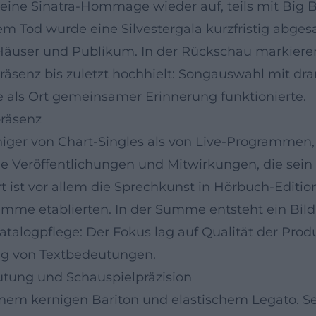
eine Sinatra-Hommage wieder auf, teils mit Big
m Tod wurde eine Silvestergala kurzfristig abgesa
user und Publikum. In der Rückschau markieren 
räsenz bis zuletzt hochhielt: Songauswahl mit dr
e als Ort gemeinsamer Erinnerung funktionierte.
räsenz
niger von Chart-Singles als von Live-Programmen,
ne Veröffentlichungen und Mitwirkungen, die sei
ist vor allem die Sprechkunst in Hörbuch-Editione
stimme etablierten. In der Summe entsteht ein Bild
atalogpflege: Der Fokus lag auf Qualität der Prod
ung von Textbedeutungen.
eutung und Schauspielpräzision
inem kernigen Bariton und elastischem Legato. S