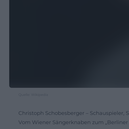
Quelle: Wikipedia
Christoph Schobesberger – Schauspieler, 
Vom Wiener Sängerknaben zum „Berliner Si