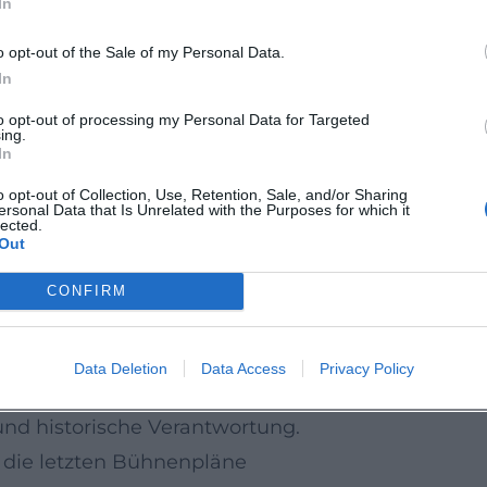
In
ührte er durch Henning Mankells Wallander-Roma
 verband sich Bühnenerfahrung mit mikrofonisch
o opt-out of the Sale of my Personal Data.
für Spannungsbögen und die Fähigkeit, Figurenw
In
beit belegt seine Expertise im Bereich Produkti
to opt-out of processing my Personal Data for Targeted
ing.
 zur atmenden Pausensetzung, die beim Hören Bil
In
-Theater“ im Café Prückel
o opt-out of Collection, Use, Retention, Sale, and/or Sharing
ersonal Data that Is Unrelated with the Purposes for which it
r die Intendanz des traditionsreichen Kellerthe
lected.
Out
ausdrücklich an die Pionierin Stella Kadmon an
scher Lesung. Die kuratorische Handschrift setzte
CONFIRM
e zwischen Künstlern und Publikum. Nach einer Sp
inem Wunsch nach künstlerischer Fokussierung au
Data Deletion
Data Access
Privacy Policy
ter verstarb er in Wien. Der Nachhall der kurzen,
nd historische Verantwortung.
die letzten Bühnenpläne