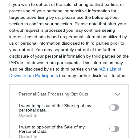
Präzision und Wärme verbindet. Die Streicher zeichnen
If you wish to opt-out of the sale, sharing to third parties, or
sich durch feine Bogeneinteilung und gestützte Mittellage
processing of your personal or sensitive information for
aus; die Holzbläser bringen farbige Soli mit
targeted advertising by us, please use the below opt-out
kammermusikalischer Balance ein; die Blechgruppe
section to confirm your selection. Please note that after your
opt-out request is processed you may continue seeing
artikuliert präsent, ohne die dynamische Balance zu
interest-based ads based on personal information utilized by
dominieren. In der Produktion und im Arrangement
us or personal information disclosed to third parties prior to
komplexer Partituren – etwa bei zeitgenössischen Werken
your opt-out. You may separately opt-out of the further
mit erweiterten Klangflächen – setzt das Orchester auf
disclosure of your personal information by third parties on the
Durchhörbarkeit und klare Stimmprofile. Diese stilistische
IAB’s list of downstream participants. This information may
Handschrift ist Ergebnis einer Musikkarriere, die
also be disclosed by us to third parties on the
IAB’s List of
Studioerfahrung, Rundfunktradition und Konzertpraxis
Downstream Participants
that may further disclose it to other
third parties.
kontinuierlich miteinander verschränkt.
Kultureller Einfluss und Bildung: Orchesterarbeit als
Personal Data Processing Opt Outs
urbanes Labor
Als Mitglied der Rundfunk Orchester und Chöre gGmbH
I want to opt-out of the Sharing of my
personal data.
(ROC) versteht sich das DSO als Akteur einer lebendigen
Opted In
Hauptstadtkultur. Die enge Kooperation mit
Medienpartnern und Bildungseinrichtungen ermöglicht
I want to opt-out of the Sale of my
Personal Data.
innovative Vermittlungsformate – von moderierten
Opted In