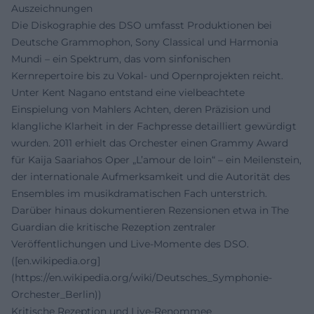
Auszeichnungen
Die Diskographie des DSO umfasst Produktionen bei
Deutsche Grammophon, Sony Classical und Harmonia
Mundi – ein Spektrum, das vom sinfonischen
Kernrepertoire bis zu Vokal- und Opernprojekten reicht.
Unter Kent Nagano entstand eine vielbeachtete
Einspielung von Mahlers Achten, deren Präzision und
klangliche Klarheit in der Fachpresse detailliert gewürdigt
wurden. 2011 erhielt das Orchester einen Grammy Award
für Kaija Saariahos Oper „L’amour de loin“ – ein Meilenstein,
der internationale Aufmerksamkeit und die Autorität des
Ensembles im musikdramatischen Fach unterstrich.
Darüber hinaus dokumentieren Rezensionen etwa in The
Guardian die kritische Rezeption zentraler
Veröffentlichungen und Live-Momente des DSO.
([en.wikipedia.org]
(https://en.wikipedia.org/wiki/Deutsches_Symphonie-
Orchester_Berlin))
Kritische Rezeption und Live-Renommee