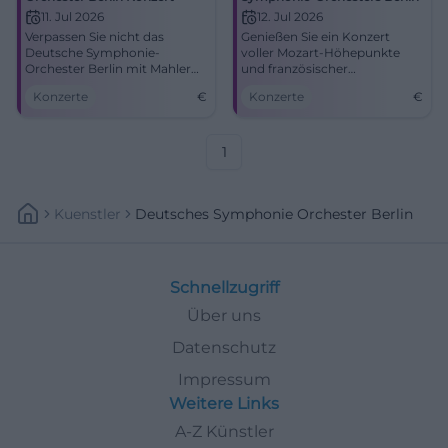
11. Jul 2026
12. Jul 2026
Verpassen Sie nicht das
Genießen Sie ein Konzert
Deutsche Symphonie-
voller Mozart-Höhepunkte
Orchester Berlin mit Mahler
und französischer
und Boulanger beim Kissinger
Orchesterwerke. Live im Max-
Konzerte
€
Konzerte
€
Sommer.
Littmann-Saal am 12. Juli
2026.
1
Kuenstler
Deutsches Symphonie Orchester Berlin
Schnellzugriff
Über uns
Datenschutz
Impressum
Weitere Links
A-Z Künstler