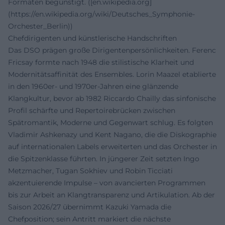
Formaten begünstigt. ([en.wikipedia.org]
(https://en.wikipedia.org/wiki/Deutsches_Symphonie-
Orchester_Berlin))
Chefdirigenten und künstlerische Handschriften
Das DSO prägen große Dirigentenpersönlichkeiten. Ferenc
Fricsay formte nach 1948 die stilistische Klarheit und
Modernitätsaffinität des Ensembles. Lorin Maazel etablierte
in den 1960er- und 1970er-Jahren eine glänzende
Klangkultur, bevor ab 1982 Riccardo Chailly das sinfonische
Profil schärfte und Repertoirebrücken zwischen
Spätromantik, Moderne und Gegenwart schlug. Es folgten
Vladimir Ashkenazy und Kent Nagano, die die Diskographie
auf internationalen Labels erweiterten und das Orchester in
die Spitzenklasse führten. In jüngerer Zeit setzten Ingo
Metzmacher, Tugan Sokhiev und Robin Ticciati
akzentuierende Impulse – von avancierten Programmen
bis zur Arbeit an Klangtransparenz und Artikulation. Ab der
Saison 2026/27 übernimmt Kazuki Yamada die
Chefposition; sein Antritt markiert die nächste