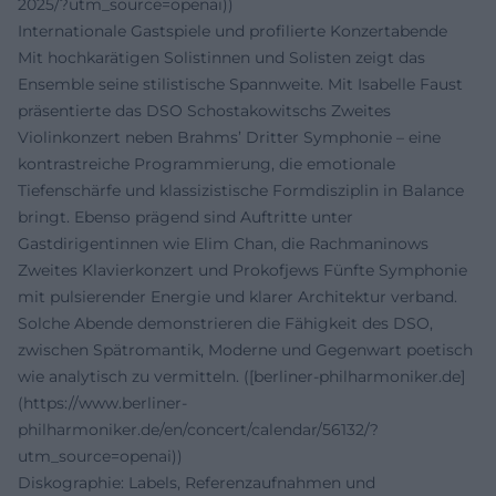
2025/?utm_source=openai))
Internationale Gastspiele und profilierte Konzertabende
Mit hochkarätigen Solistinnen und Solisten zeigt das
Ensemble seine stilistische Spannweite. Mit Isabelle Faust
präsentierte das DSO Schostakowitschs Zweites
Violinkonzert neben Brahms’ Dritter Symphonie – eine
kontrastreiche Programmierung, die emotionale
Tiefenschärfe und klassizistische Formdisziplin in Balance
bringt. Ebenso prägend sind Auftritte unter
Gastdirigentinnen wie Elim Chan, die Rachmaninows
Zweites Klavierkonzert und Prokofjews Fünfte Symphonie
mit pulsierender Energie und klarer Architektur verband.
Solche Abende demonstrieren die Fähigkeit des DSO,
zwischen Spätromantik, Moderne und Gegenwart poetisch
wie analytisch zu vermitteln. ([berliner-philharmoniker.de]
(https://www.berliner-
philharmoniker.de/en/concert/calendar/56132/?
utm_source=openai))
Diskographie: Labels, Referenzaufnahmen und