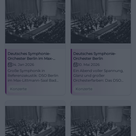
Deutsches Symphonie-
Deutsches Symphonie-
Orchester Berlin im Max-
Orchester Berlin
Littmann-Saal
14. Jan 2026
10. Mai 2026
Große Symphonik in
Ein Abend voller Spannung,
Referenzakustik: DSO Berlin
Glanz und großer
im Max‑Littmann‑Saal Bad
Orchesterfarben: Das DSO
Kissingen. 14.01.2026,
Berlin spielt in der
Konzerte
Konzerte
Uhrzeit/Preis folgen. Live-
Isarphilharmonie München.
Atmosphäre, Gänsehaut,
Rachmaninoff, Berlioz, große
Spitzenorchester. Jetzt Tickets
Live-Atmosphäre. #München
sichern! #BadKissingen
#Klassik