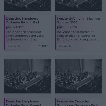
Deutsches Symphonie-
Konzerteinführung – Kissinger
Orchester Berlin in Bad
Sommer 2026
Kissingen
2. Jul 2026
10. Jul 2026
Bad Kissingen bekommt
Im Grünen Saal startet Ihr
einen Sommerabend voller
Konzerterlebnis: lebendige
Orchesterfarben: Das
Einführung mit Klangwissen,
Deutsches Symphonie-
Akustik-Tipps und
Konzerte
27,00
€
Konzerte
Orchester Berlin spielt im
Festivalflair. Fr, 10.07.2026,
Max-Littmann-Saal. 2.7.2026,
17:00 Uhr. Barrierefrei,
ab 27 Euro. #Klassik
zentrale Lage. Jetzt den
Abend krönen!
#KissingerSommer
Deutsches Symphonie-
Konzert des Deutschen
Orchester Berlin Konzert
Symphonie-Orchesters Berlin