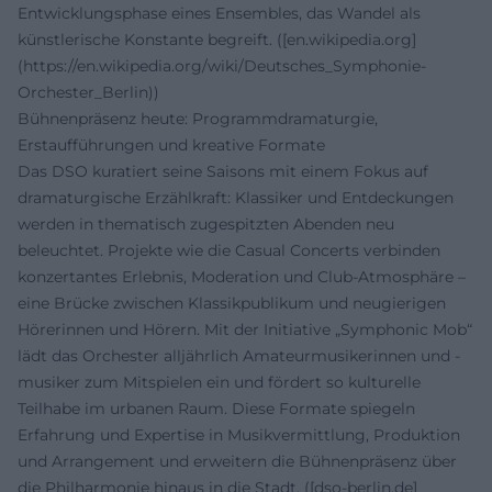
Entwicklungsphase eines Ensembles, das Wandel als
künstlerische Konstante begreift. ([en.wikipedia.org]
(https://en.wikipedia.org/wiki/Deutsches_Symphonie-
Orchester_Berlin))
Bühnenpräsenz heute: Programmdramaturgie,
Erstaufführungen und kreative Formate
Das DSO kuratiert seine Saisons mit einem Fokus auf
dramaturgische Erzählkraft: Klassiker und Entdeckungen
werden in thematisch zugespitzten Abenden neu
beleuchtet. Projekte wie die Casual Concerts verbinden
konzertantes Erlebnis, Moderation und Club-Atmosphäre –
eine Brücke zwischen Klassikpublikum und neugierigen
Hörerinnen und Hörern. Mit der Initiative „Symphonic Mob“
lädt das Orchester alljährlich Amateurmusikerinnen und -
musiker zum Mitspielen ein und fördert so kulturelle
Teilhabe im urbanen Raum. Diese Formate spiegeln
Erfahrung und Expertise in Musikvermittlung, Produktion
und Arrangement und erweitern die Bühnenpräsenz über
die Philharmonie hinaus in die Stadt. ([dso-berlin.de]