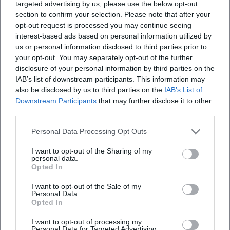
targeted advertising by us, please use the below opt-out
Einfluss reicht über Kabarettbühnen hinaus in
section to confirm your selection. Please note that after your
Debattenräume und Medienproduktionen, ihre Bilder und
opt-out request is processed you may continue seeing
Phrasen zirkulieren – und schulen das Publikum im
interest-based ads based on personal information utilized by
Umgang mit Widersprüchen.
us or personal information disclosed to third parties prior to
Auszeichnungen und Anerkennungen: Autorität aus
your opt-out. You may separately opt-out of the further
disclosure of your personal information by third parties on the
künstlerischer Konstanz
IAB’s list of downstream participants. This information may
Die Reihe seiner Ehrungen dokumentiert die Kontinuität
also be disclosed by us to third parties on the
IAB’s List of
seiner künstlerischen Entwicklung: Früh ausgezeichnet mit
Downstream Participants
that may further disclose it to other
wichtigen Kabarettpreisen, wurde Asül 2018 mit dem
third parties.
Bayerischen Verdienstorden geehrt – ein klares Zeichen für
die gesellschaftliche Bedeutung seiner Arbeit. 2019 folgte
Personal Data Processing Opt Outs
der Kulturpreis Bayern, mit dem sein Beitrag zur
I want to opt-out of the Sharing of my
Kulturlandschaft des Freistaats gewürdigt wurde. 2021
personal data.
Opted In
erhielt er den Hauptpreis des Bayerischen Kabarettpreises;
2025 zeichnete ihn der Bayerische Landtag mit dem
I want to opt-out of the Sale of my
Bayerischen Verfassungsorden aus – eine Würdigung, die
Personal Data.
Opted In
künstlerische Autorität und bürgerschaftliche Relevanz
verbindet. Diese Stationen sind mehr als Trophäen: Sie
I want to opt-out of processing my
belegen den nachhaltigen kulturellen Wert seiner Arbeit.
Personal Data for Targeted Advertising.