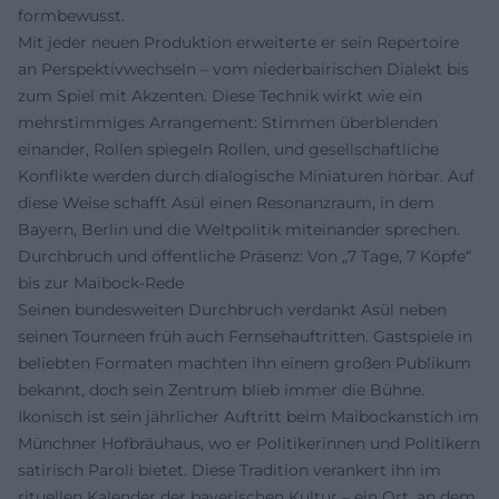
formbewusst.
Mit jeder neuen Produktion erweiterte er sein Repertoire
an Perspektivwechseln – vom niederbairischen Dialekt bis
zum Spiel mit Akzenten. Diese Technik wirkt wie ein
mehrstimmiges Arrangement: Stimmen überblenden
einander, Rollen spiegeln Rollen, und gesellschaftliche
Konflikte werden durch dialogische Miniaturen hörbar. Auf
diese Weise schafft Asül einen Resonanzraum, in dem
Bayern, Berlin und die Weltpolitik miteinander sprechen.
Durchbruch und öffentliche Präsenz: Von „7 Tage, 7 Köpfe“
bis zur Maibock-Rede
Seinen bundesweiten Durchbruch verdankt Asül neben
seinen Tourneen früh auch Fernsehauftritten. Gastspiele in
beliebten Formaten machten ihn einem großen Publikum
bekannt, doch sein Zentrum blieb immer die Bühne.
Ikonisch ist sein jährlicher Auftritt beim Maibockanstich im
Münchner Hofbräuhaus, wo er Politikerinnen und Politikern
satirisch Paroli bietet. Diese Tradition verankert ihn im
rituellen Kalender der bayerischen Kultur – ein Ort, an dem