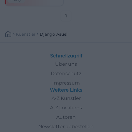
20:00 Uhr, Preis folgt.
Regionale Community, große
Party – sei dabei!
#Standrohrparty
1
Kuenstler
Django Asuel
Schnellzugriff
Über uns
Datenschutz
Impressum
Weitere Links
A-Z Künstler
A-Z Locations
Autoren
Newsletter abbestellen