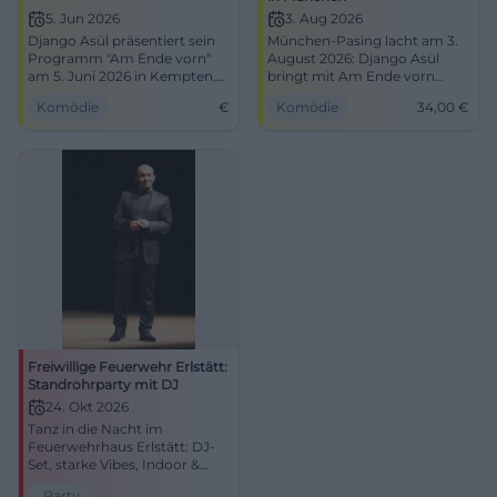
5. Jun 2026
3. Aug 2026
Django Asül präsentiert sein
München-Pasing lacht am 3.
Programm "Am Ende vorn"
August 2026: Django Asül
am 5. Juni 2026 in Kempten.
bringt mit Am Ende vorn
Kabarett und politische Satire
scharfe Satire ins Festzelt.
Komödie
€
Komödie
34,00
€
vom Feinsten!
Einlass 18 Uhr, Beginn 20 Uhr,
Tickets 34 €. #Kabarett
#München
Freiwillige Feuerwehr Erlstätt:
Standrohrparty mit DJ
24. Okt 2026
Tanz in die Nacht im
Feuerwehrhaus Erlstätt: DJ-
Set, starke Vibes, Indoor &
Outdoor. Samstag, 24.10.2026,
Party