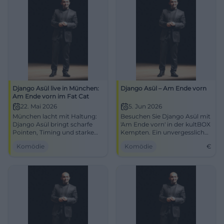
Django Asül live in München:
Django Asül – Am Ende vorn
Am Ende vorn im Fat Cat
22. Mai 2026
5. Jun 2026
München lacht mit Haltung:
Besuchen Sie Django Asül mit
Django Asül bringt scharfe
'Am Ende vorn' in der kultBOX
Pointen, Timing und starke
Kempten. Ein unvergesslicher
Bühnenpräsenz in die
Abend mit politischer Satire
Komödie
Komödie
€
Blackbox. 22.05.2026, 19:30
erwartet Sie!
Uhr. #Kabarett