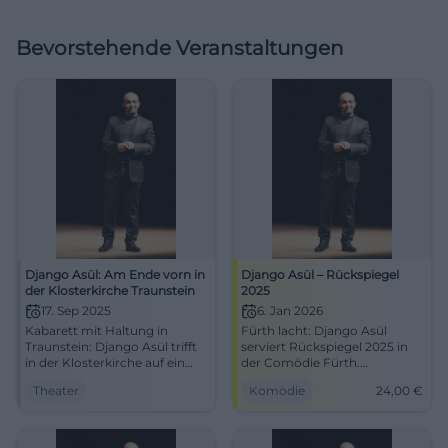
Bevorstehende Veranstaltungen
Django Asül: Am Ende vorn in
Django Asül – Rückspiegel
der Klosterkirche Traunstein
2025
17. Sep 2025
6. Jan 2026
Kabarett mit Haltung in
Fürth lacht: Django Asül
Traunstein: Django Asül trifft
serviert Rückspiegel 2025 in
in der Klosterkirche auf ein
der Comödie Fürth.
Publikum, das Pointen,
06.01.2026, 19:30 Uhr, Tickets
Theater
Komödie
24,00
€
Tempo und Atmosphäre liebt.
ab 24 €. Scharfes
#Kabarett #Traunstein
Politkabarett, starke
Publikumsreaktion – jetzt
Plätze sichern! #Kabarett