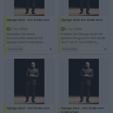
Django Asül - Am Ende vorn
Django Asül: Am Ende Vorn
5. Jun 2026
5. Jun 2026
Genießen Sie einen
Erleben Sie Django Asül mit
humorvollen Abend mit
seinem Programm "Am Ende
Django Asül in Kempten.
Vorn" am 5. Juni 2026 in
Erleben Sie das
Kempten in der bigBOX
Komödie
€
Komödie
€
Kabarettprogramm am 5.
Allgäu. Sichern Sie sich jetzt
Juni 2026.
Ihre Tickets!
Django Asül – Am Ende vorn
Django Asül – Am Ende vorn
in München