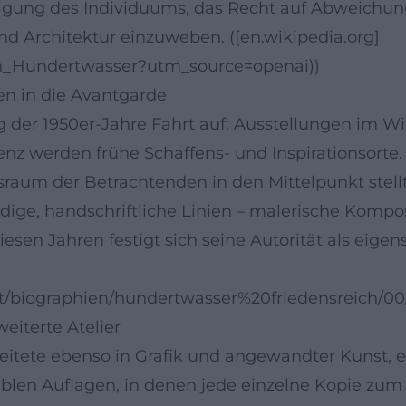
eidigung des Individuums, das Recht auf Abweichu
nd Architektur einzuweben. ([en.wikipedia.org]
eich_Hundertwasser?utm_source=openai))
en in die Avantgarde
 der 1950er-Jahre Fahrt auf: Ausstellungen im Wi
Florenz werden frühe Schaffens- und Inspirationsor
raum der Betrachtenden in den Mittelpunkt stellt
ige, handschriftliche Linien – malerische Komposi
iesen Jahren festigt sich seine Autorität als eig
ait/biographien/hundertwasser%20friedensreich/0
eiterte Atelier
beitete ebenso in Grafik und angewandter Kunst, 
riablen Auflagen, in denen jede einzelne Kopie zu