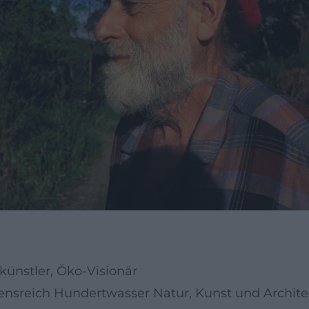
künstler, Öko-Visionär
densreich Hundertwasser Natur, Kunst und Archite