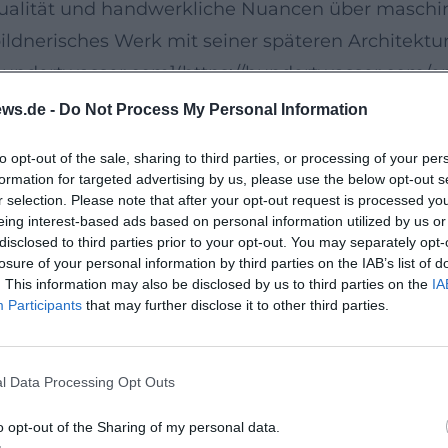
dualität und handwerkliche Nuancen über maschinel
bildnerisches Werk mit seiner späteren Architektu
([hundertwasser.com](https://hundertwasser.com/
 für lebendige Vielfalt
ws.de -
Do Not Process My Personal Information
ertwasser als Baugestalter und Ideenautor eine A
to opt-out of the sale, sharing to third parties, or processing of your per
 – „Baum-Mieter“, Dachwälder, das „Fensterrecht“
formation for targeted advertising by us, please use the below opt-out s
Rasterlogik moderner Zweckbauten. Ikonen dieser
r selection. Please note that after your opt-out request is processed y
eing interest-based ads based on personal information utilized by us or
tHausWien, das bis heute die umfassendste Samm
disclosed to third parties prior to your opt-out. You may separately opt-
tze räumlich erfahrbar macht. Auch Projekte wie 
losure of your personal information by third parties on the IAB’s list of
. This information may also be disclosed by us to third parties on the
IA
tadelle“ in Magdeburg oder die Umgestaltung des
Participants
that may further disclose it to other third parties.
egreift. ([kunsthauswien.com](https://www.kuns
l Data Processing Opt Outs
is
Umweltschützer. In Manifesten, Vorträgen und öff
o opt-out of the Sharing of my personal data.