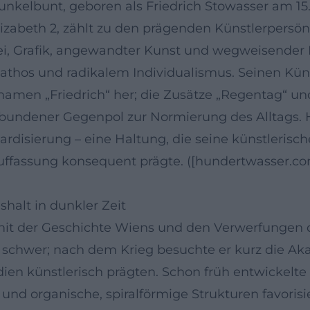
nkelbunt, geboren als Friedrich Stowasser am 15
izabeth 2, zählt zu den prägenden Künstlerpersö
rei, Grafik, angewandter Kunst und wegweisende
os und radikalem Individualismus. Seinen Künst
namen „Friedrich“ her; die Zusätze „Regentag“ u
rbundener Gegenpol zur Normierung des Alltags. 
ardisierung – eine Haltung, die seine künstleris
uffassung konsequent prägte. ([hundertwasser.co
shalt in dunkler Zeit
mit der Geschichte Wiens und den Verwerfungen 
ter schwer; nach dem Krieg besuchte er kurz die A
ien künstlerisch prägten. Schon früh entwickelte
nd organische, spiralförmige Strukturen favorisi