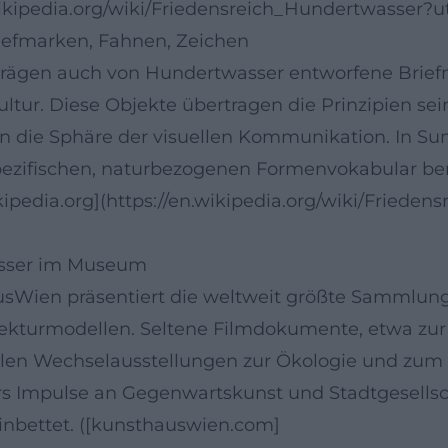
.wikipedia.org/wiki/Friedensreich_Hundertwasser?
iefmarken, Fahnen, Zeichen
gen auch von Hundertwasser entworfene Briefm
ultur. Diese Objekte übertragen die Prinzipien sei
 in die Sphäre der visuellen Kommunikation. In S
ezifischen, naturbezogenen Formenvokabular ber
ikipedia.org](https://en.wikipedia.org/wiki/Friede
asser im Museum
ien präsentiert die weltweit größte Sammlung 
itekturmodellen. Seltene Filmdokumente, etwa zur
nalen Wechselausstellungen zur Ökologie und zum 
rs Impulse an Gegenwartskunst und Stadtgesellsch
inbettet. ([kunsthauswien.com]