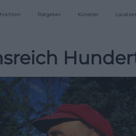
hrichten
Ratgeber
Künstler
Locatio
nsreich Hunder