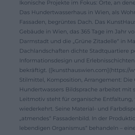
Ikonische Projekte im Fokus: Orte, an dene
Das Hundertwasserhaus in Wien, als Wohnb
Fassaden, begrüntes Dach. Das KunstHaus
Gebäude in Wien, das 365 Tage im Jahr von
Darmstadt und die „Grüne Zitadelle“ in 
Dachlandschaften dichte Stadtquartiere p
Informationsdesign und Erlebnisschichten
bekräftigt. ([kunsthauswien.com](https:
Stilmittel, Komposition, Arrangement: Die
Hundertwassers Bildsprache arbeitet mit se
Leitmotiv steht für organische Entfaltung
wiederkehrt. Seine Material- und Farbdis
„atmendes“ Fassadenbild. In der Produktion
lebendigen Organismus“ behandeln – eine 