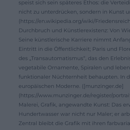
speist sich sein späteres Ethos: die Vert
nicht zu unterdrücken, sondern in Kunst u
(https://en.wikipedia.org/wiki/Friedensr
Durchbruch und Künstlerexistenz: Von Wi
Seine künstlerische Karriere nimmt Anfang
Eintritt in die Öffentlichkeit; Paris und 
des „Transautomatismus“, das den Erlebnis
vegetabile Ornamente, Spiralen und lebend
funktionaler Nüchternheit behaupten. In d
europäischen Moderne. ([munzinger.de]
(https://www.munzinger.de/register/portr
Malerei, Grafik, angewandte Kunst: Das erw
Hundertwasser war nicht nur Maler; er ar
Zentral bleibt die Grafik mit ihren farbva