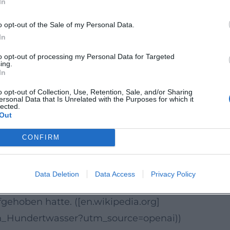
In
tz sowie eine abfallfreie Gesellschaft. Architekt
echen, und den Bewohnerinnen und Bewohnern sinn
o opt-out of the Sale of my Personal Data.
 als „ökologisches Museum“ – ein Haus, das küns
In
s geistige Erbe Hundertwassers in die Gegenwar
to opt-out of processing my Personal Data for Targeted
ing.
nd Ökologie macht seine künstlerische Entwickl
In
s://www.kunsthauswien.com/en/about-us/kunst-ha
o opt-out of Collection, Use, Retention, Sale, and/or Sharing
ersonal Data that Is Unrelated with the Purposes for which it
nen: Wien, Europa, Neuseeland
lected.
Out
sser wesentliche Lebens- und Arbeitsphasen in d
maritime Umfeld bestärkten seine Naturverbunden
CONFIRM
sser Art Centre in Whangārei, das sein Nachwirke
 Visionär, dessen Werk zwischen Wiener Moderne,
Data Deletion
Data Access
Privacy Policy
en. Sein Tod 2000 auf See setzte den Schlusspunkt
fgehoben hatte. ([en.wikipedia.org]
eich_Hundertwasser?utm_source=openai))