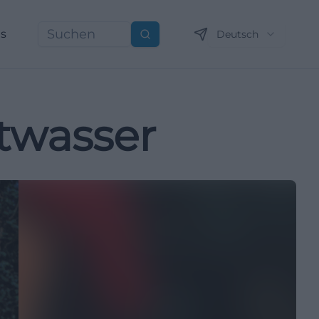
ns
Deutsch
Suchen
twasser