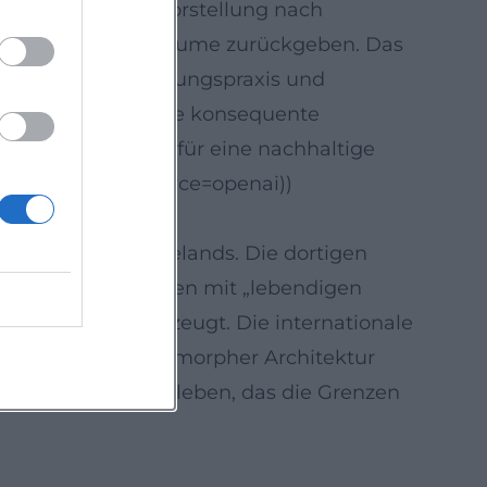
ur sollte seiner Vorstellung nach
liche, naturnahe Räume zurückgeben. Das
tlerische Ausstellungspraxis und
t verlängert. Diese konsequente
ung exemplarisch für eine nachhaltige
us-wien/?utm_source=openai))
en Norden Neuseelands. Die dortigen
heit und sein Bauen mit „lebendigen
n in Ozeanien bezeugt. Die internationale
 Secession und biomorpher Architektur
 unter ein Künstlerleben, das die Grenzen