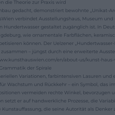
n die Theorie zur Praxis wird
au gedacht, demonstriert bewohnte „Unikat-Archit
Wien verbindet Ausstellungshaus, Museum und ur
 Hundertwasser gestaltet zugänglich ist. In Deuts
Magdeburg, wie ornamentale Farbflächen, keramis
oetisieren können. Der Uelzener „Hundertwasser-
 zusammen – jüngst durch eine erweiterte Ausste
//www.kunsthauswien.com/en/about-us/kunst-haus
 Grammatik der Spirale
riellen Variationen, farbintensiven Lasuren und e
, für Wachstum und Rückkehr – ein Symbol, das im
positionen vermeiden rechte Winkel, bevorzugen
 setzt er auf handwerkliche Prozesse, die Variabi
Kunstauffassung, die seine Autorität als Denker