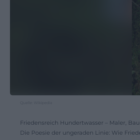
Quelle: Wikipedia
Friedensreich Hundertwasser – Maler, Bau
Die Poesie der ungeraden Linie: Wie Frie