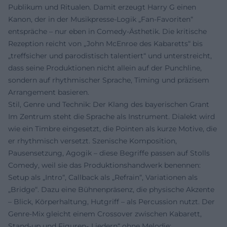
Publikum und Ritualen. Damit erzeugt Harry G einen
Kanon, der in der Musikpresse-Logik „Fan-Favoriten“
entspräche – nur eben in Comedy-Ästhetik. Die kritische
Rezeption reicht von „John McEnroe des Kabaretts“ bis
„treffsicher und parodistisch talentiert“ und unterstreicht,
dass seine Produktionen nicht allein auf der Punchline,
sondern auf rhythmischer Sprache, Timing und präzisem
Arrangement basieren.
Stil, Genre und Technik: Der Klang des bayerischen Grant
Im Zentrum steht die Sprache als Instrument. Dialekt wird
wie ein Timbre eingesetzt, die Pointen als kurze Motive, die
er rhythmisch versetzt. Szenische Komposition,
Pausensetzung, Agogik – diese Begriffe passen auf Stolls
Comedy, weil sie das Produktionshandwerk benennen:
Setup als „Intro“, Callback als „Refrain“, Variationen als
„Bridge“. Dazu eine Bühnenpräsenz, die physische Akzente
– Blick, Körperhaltung, Hutgriff – als Percussion nutzt. Der
Genre-Mix gleicht einem Crossover zwischen Kabarett,
Stand-up und Figuren-„Liedern“ ohne Melodie: