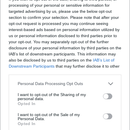
unterstreicht die anhaltende Richtkraft dieser Produktion.
processing of your personal or sensitive information for
Das Programmdesign bleibt mobil: kurze Set-Updates
targeted advertising by us, please use the below opt-out
section to confirm your selection. Please note that after your
reagieren auf Tagesaktuelles, behalten aber die zentrale
opt-out request is processed you may continue seeing
Dramaturgie bei.
interest-based ads based on personal information utilized by
Das Ökosystem um die Bühne – Newsletter, Merch, Video-
us or personal information disclosed to third parties prior to
Snippets – stützt die Reichweite. Clips („Wiesn-Typen“,
your opt-out. You may separately opt-out of the further
„1985“) greifen kulturelle Marker auf, die in den Live-
disclosure of your personal information by third parties on the
Abenden wiederkehren. Wer das Format als „Albumzyklus“
IAB’s list of downstream participants. This information may
liest, erkennt eine kohärente Serie, die in regelmäßigen
also be disclosed by us to third parties on the
IAB’s List of
Downstream Participants
that may further disclose it to other
Abständen neue Kapitel liefert, ohne die Grundfigur zu
third parties.
verwässern.
Kultureller Einfluss: Bayern als Spiegel der Gegenwart
Personal Data Processing Opt Outs
Harry G ist ein Vermittler: zwischen Dialekt und
Hochsprache, Tradition und Moderne, Volksfest und
I want to opt-out of the Sharing of my
personal data.
Metropole. Sein kultureller Einfluss liegt darin, dass er
Opted In
bayerische Codes entkoppelt und neu orchestriert. Das
I want to opt-out of the Sale of my
Kabarett, lange in politischen Monologen verankert, erhält
Personal Data.
bei ihm die Kontur des Popformats – schneller, kürzer,
Opted In
clipfähiger, ohne analytische Schärfe zu verlieren. Sein