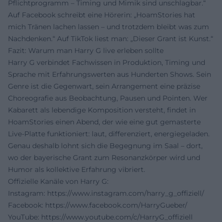
Pflichtprogramm – Timing und Mimik sind unschlagbar.“
Auf Facebook schreibt eine Hörerin: „HoamStories hat
mich Tränen lachen lassen – und trotzdem bleibt was zum
Nachdenken.“ Auf TikTok liest man: „Dieser Grant ist Kunst.“
Fazit: Warum man Harry G live erleben sollte
Harry G verbindet Fachwissen in Produktion, Timing und
Sprache mit Erfahrungswerten aus Hunderten Shows. Sein
Genre ist die Gegenwart, sein Arrangement eine präzise
Choreografie aus Beobachtung, Pausen und Pointen. Wer
Kabarett als lebendige Komposition versteht, findet in
HoamStories einen Abend, der wie eine gut gemasterte
Live-Platte funktioniert: laut, differenziert, energiegeladen.
Genau deshalb lohnt sich die Begegnung im Saal – dort,
wo der bayerische Grant zum Resonanzkörper wird und
Humor als kollektive Erfahrung vibriert.
Offizielle Kanäle von Harry G:
Instagram:
https://www.instagram.com/harry_g_offiziell/
Facebook:
https://www.facebook.com/HarryGueber/
YouTube:
https://www.youtube.com/c/HarryG_offiziell