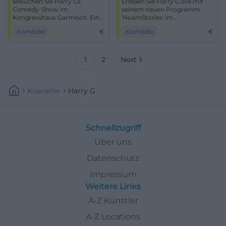
Besuchen Sie Harry Gs
Erleben Sie Harry G live mit
Comedy-Show im
seinem neuen Programm
Kongresshaus Garmisch. Ein
'HoamStories' im
Abend voller Humor und
Kongresshaus am 8. Mai!
Komödie
€
Komödie
€
bayerischem Witz erwartet
Sie.
1
2
Next
Kuenstler
Harry G
Schnellzugriff
Über uns
Datenschutz
Impressum
Weitere Links
A-Z Künstler
A-Z Locations