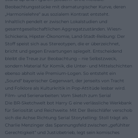
Beobachtungsstücke mit dramaturgischer Kurve, deren
„Harmonielehre“ aus sozialem Kontrast entsteht.
Inhaltlich pendelt er zwischen Lokalstudien und
gesamtgesellschaftlichen Aggregatzuständen. Wiesn-
Schickeria, Hipster-Ökonomie, Land-Stadt-Reibung: Der
Stoff speist sich aus Stereotypen, die er überzeichnet,
bricht und gegen Erwartungen spiegelt. Entscheidend
bleibt die Treue zur Beobachtung – nie Selbstzweck,
sondern Material für Komik, die Unter- und Mittelschichten
ebenso abholt wie Premium-Logen. So entsteht ein
„Sound“ bayerischer Gegenwart, der jenseits von Tracht
und Folklore als Kulturkritik in Pop-Attitüde lesbar wird.
Film- und Serienarbeiten: Vom Sketch zum Serial
Die BR-Sketchwelt bot Harry G eine verlässliche Werkbank
für Seriosität und Reichweite. Mit Der Beischläfer verschob
sich die Achse Richtung Serial Storytelling: Stoll trägt als
Charlie Menzinger das Spannungsfeld zwischen „gefühlter
Gerechtigkeit“ und Justizbetrieb, legt sein komisches