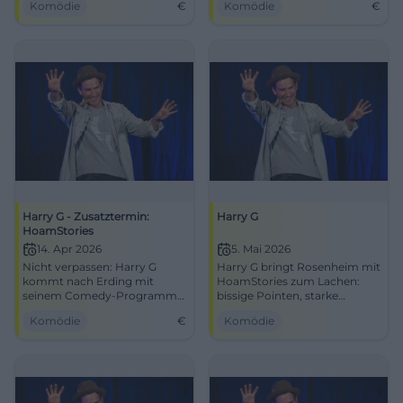
Komödie
€
Komödie
€
Tickets sichern!
garantiert!
Harry G - Zusatztermin:
Harry G
HoamStories
14. Apr 2026
5. Mai 2026
Nicht verpassen: Harry G
Harry G bringt Rosenheim mit
kommt nach Erding mit
HoamStories zum Lachen:
seinem Comedy-Programm
bissige Pointen, starke
HoamStories. Sichern Sie sich
Bühnenpräsenz und Comedy
Komödie
€
Komödie
Ihre Tickets für den 14. April
mit echtem
2026 und erleben Sie einen
Wiedererkennungswert.
unvergesslichen Abend.
05.05.2026, im KU'KO.
#Comedy