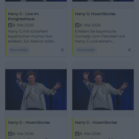
Harry G - Live im
Harry G: HoamStories
Kongresshaus
8. Mai 2026
8. Mai 2026
Harry G mit scharfem
Erleben Sie bayerische
bayerischen Humor live
Comedy vom Feinsten mit
erleben. Ein Abend voller
Harry G und seinem
Lachen und Spaß im
Programm HoamStories im
Komödie
€
Komödie
€
Kongresshaus GaPa.
Kongresszentrum Garmisch-
Partenkirchen.
Harry G - HoamStories
Harry G - HoamStories
8. Mai 2026
8. Mai 2026