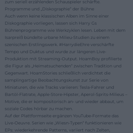
zum seriell erzählenden Schauspieler schärfte.
Programme und „Diskographie“ der Bühne
Auch wenn keine klassischen Alben im Sinne einer
Diskographie vorliegen, lassen sich Harry Gs
Bühnenprogramme wie Werkzyklen lesen. Leben mit dem
Isarpreiß bündelte urbane Milieu-Studien zu einem
szenischen Erstlingswerk. #HarrydieEhre verschärfte
Tempo und Duktus und wurde zur längeren Live-
Produktion mit Streaming-Output. HoamBoy profilierte
die Figur als „Heimatsuchenden“ zwischen Tradition und
Gegenwart. HoamStories schließlich verdichtet die
samplingartige Beobachtungskunst zur Serie von
Miniaturen, die wie Tracks variieren: Tesla-Fahrer und
Bartöl-Flatrate, Apple-Store-Hipster, Aperol-Sprits-Milieus –
Motive, die er kompositorisch an- und wieder abbaut, um
soziale Codes hörbar zu machen.
Auf der Plattformseite ergänzen YouTube-Formate das
Live-Oeuvre. Serien wie „Wiesn-Typen“ funktionieren wie
EPs: wiederkehrende Patterns, variiert nach Zelten,