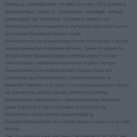
Stand-up-„Arrangement“ im Netz formten. 2013 entstand
die Kunstfigur „Harry G“: grantelnder Hutträger, Alltags-
Seismograf, der Münchner Schickeria ebenso wie
Wirtshaus-Folklore sprachlich auf Kante setzt und Humor
als soziales Feedback-System nutzt.
Die künstlerische Entwicklung führte vom kurzen Clip zur
auskomponierten Bühnenerzählung. Seine Programme
strukturieren Beobachtungen dramaturgisch wie ein
Setlist-Album: Auftaktnummern mit hohem Tempo,
Zwischenteile mit erzählerischem Bogen, final ein
Crescendo aus Pointenketten. Damit verbindet er
Kabarett-Tradition à la „Grant“ mit zeitgenössischer Stand-
up-Ökonomie: präzise Setups, dichte Punchlines,
kontrollierte Improvisation. Diese Mischung verankert
seine Autorität in der Live-Szene und macht die
Aufnahmen seiner Shows streamingfähig.
Karriere-Meilensteine: Von viralen Wiesn-Videos zur großen
Bühne
Der Durchbruch kam mit dem Oktoberfest-Clip 2013, der