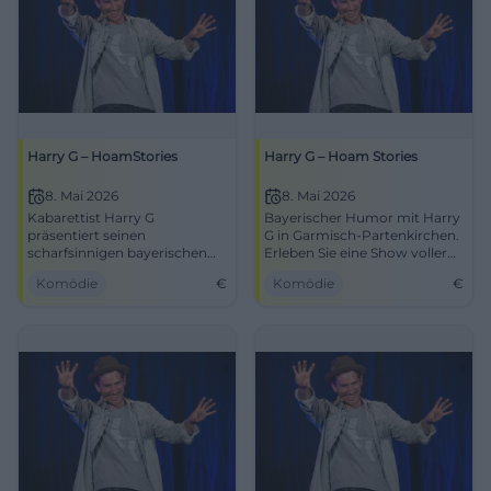
Harry G – HoamStories
Harry G – Hoam Stories
8. Mai 2026
8. Mai 2026
Kabarettist Harry G
Bayerischer Humor mit Harry
präsentiert seinen
G in Garmisch-Partenkirchen.
scharfsinnigen bayerischen
Erleben Sie eine Show voller
Humor im Kongresshaus
Lacher und Charme am 8. Mai
Komödie
€
Komödie
€
Garmisch-Partenkirchen am
2026.
8. Mai 2026.