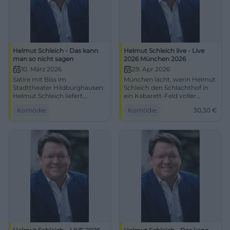
Helmut Schleich - Das kann
Helmut Schleich live - Live
man so nicht sagen
2026 München 2026
10. März 2026
29. Apr 2026
Satire mit Biss im
München lacht, wenn Helmut
Stadttheater Hildburghausen:
Schleich den Schlachthof in
Helmut Schleich liefert
ein Kabarett-Feld voller
Timing, Pointen und
Pointen verwandelt.
Komödie
Komödie
30,30
€
Publikumsnähe. 10.03.2026,
29.04.2026, ab 30,30 €.
Einlass 18:30. Lachen,
#Kabarett
nachdenken, mitreden. Jetzt
Tickets sichern. #Kabarett