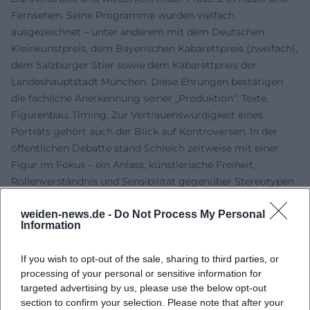
Fernsehen. Seine Programme wurden vielfach
ausgezeichnet – unter anderem mit dem Deutschen
Kleinkunstpreis, dem Bayerischen Kabarettpreis (zweifach),
dem Salzburger Stier sowie dem Kabarettpreis der
Landeshauptstadt München. Diese Ehrungen bestätigen
die fachliche Anerkennung seiner „Produktion“: Texte,
Figurenbau, Timing. Zur Vertrauenswürdigkeit eines
Porträts gehört auch der Blick auf Kontroversen. In der
öffentlichen Debatte stand Schleich zeitweise mit einer
Figur im Fokus – ein Anlass, künstlerische Freiheit,
Rollenverständnis und Sensibilität gegenüber Stereotypen
neu zu kalibrieren. Entscheidender ist, wie er seither auf der
weiden-news.de -
Do Not Process My Personal
Bühne mit Sensibilitäten umgeht: durch stärkere
Information
Kontextualisierung, Reflexion im Text und klar markierte
satirische Zielrichtungen.
If you wish to opt-out of the sale, sharing to third parties, or
Radio und Kolumnen: Wöchentliche Soundchecks der
processing of your personal or sensitive information for
Gegenwart
targeted advertising by us, please use the below opt-out
Im Hörfunk spitzt Schleich in Bayern 2 regelmäßig zu –
section to confirm your selection. Please note that after your