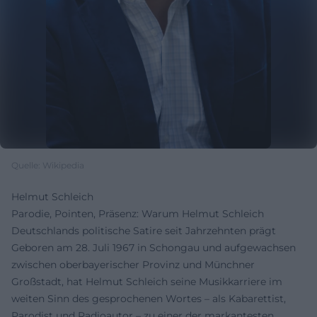
Quelle: Wikipedia
Helmut Schleich
Parodie, Pointen, Präsenz: Warum Helmut Schleich
Deutschlands politische Satire seit Jahrzehnten prägt
Geboren am 28. Juli 1967 in Schongau und aufgewachsen
zwischen oberbayerischer Provinz und Münchner
Großstadt, hat Helmut Schleich seine Musikkarriere im
weiten Sinn des gesprochenen Wortes – als Kabarettist,
Parodist und Radioautor – zu einer der markantesten