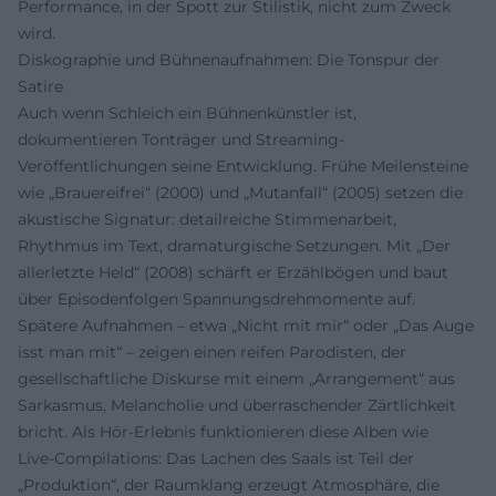
Performance, in der Spott zur Stilistik, nicht zum Zweck
wird.
Diskographie und Bühnenaufnahmen: Die Tonspur der
Satire
Auch wenn Schleich ein Bühnenkünstler ist,
dokumentieren Tonträger und Streaming-
Veröffentlichungen seine Entwicklung. Frühe Meilensteine
wie „Brauereifrei“ (2000) und „Mutanfall“ (2005) setzen die
akustische Signatur: detailreiche Stimmenarbeit,
Rhythmus im Text, dramaturgische Setzungen. Mit „Der
allerletzte Held“ (2008) schärft er Erzählbögen und baut
über Episodenfolgen Spannungsdrehmomente auf.
Spätere Aufnahmen – etwa „Nicht mit mir“ oder „Das Auge
isst man mit“ – zeigen einen reifen Parodisten, der
gesellschaftliche Diskurse mit einem „Arrangement“ aus
Sarkasmus, Melancholie und überraschender Zärtlichkeit
bricht. Als Hör-Erlebnis funktionieren diese Alben wie
Live‑Compilations: Das Lachen des Saals ist Teil der
„Produktion“, der Raumklang erzeugt Atmosphäre, die