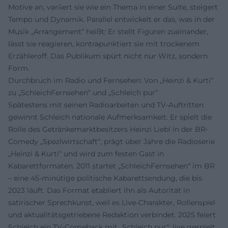
Motive an, variiert sie wie ein Thema in einer Suite, steigert
Tempo und Dynamik. Parallel entwickelt er das, was in der
Musik „Arrangement“ heißt: Er stellt Figuren zueinander,
lässt sie reagieren, kontrapunktiert sie mit trockenem
Erzähleroff. Das Publikum spürt nicht nur Witz, sondern
Form.
Durchbruch im Radio und Fernsehen: Von „Heinzi & Kurti“
zu „SchleichFernsehen“ und „Schleich pur“
Spätestens mit seinen Radioarbeiten und TV-Auftritten
gewinnt Schleich nationale Aufmerksamkeit. Er spielt die
Rolle des Getränkemarktbesitzers Heinzi Liebl in der BR-
Comedy „Spezlwirtschaft“, prägt über Jahre die Radioserie
„Heinzi & Kurti“ und wird zum festen Gast in
Kabarettformaten. 2011 startet „SchleichFernsehen“ im BR
– eine 45‑minütige politische Kabarettsendung, die bis
2023 läuft. Das Format etabliert ihn als Autorität in
satirischer Sprechkunst, weil es Live-Charakter, Rollenspiel
und aktualitätsgetriebene Redaktion verbindet. 2025 feiert
Schleich ein TV-Comeback mit „Schleich pur“: live gespielt,