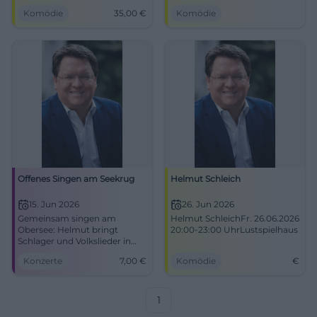
bayerischem Witz. 12.06.2026,
Kabarett mit Tempo, Parodie
Komödie
35,00
€
Komödie
Tickets ab 35 €. Jetzt Comedy
und Haltung. 13.06.2026, 20
live erleben! #Kabarett
Uhr. #Kabarett #Comedy
Offenes Singen am Seekrug
Helmut Schleich
15. Jun 2026
26. Jun 2026
Gemeinsam singen am
Helmut SchleichFr. 26.06.2026
Obersee: Helmut bringt
20:00-23:00 UhrLustspielhaus
Schlager und Volkslieder in
den Seekrug. 15.06.2026,
Konzerte
7,00
€
Komödie
€
Eintritt 7 Euro. #Bielefeld
#LiveMusik
1