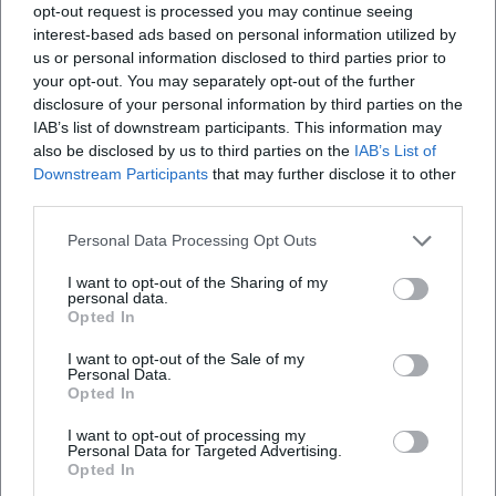
kurze, präzise Glossen, die wie Single‑Releases
opt-out request is processed you may continue seeing
funktionieren: Jede Woche ein Thema, produziert mit
interest-based ads based on personal information utilized by
us or personal information disclosed to third parties prior to
schlankem Arrangement, geliefert im richtigen Takt. Diese
your opt-out. You may separately opt-out of the further
Serie trainiert seine Aktualität und hält den satirischen
disclosure of your personal information by third parties on the
Muskel elastisch. Parallel schreibt er Kolumnen für die
IAB’s list of downstream participants. This information may
Münchner Presse und bündelte jüngst Auswahlen in
also be disclosed by us to third parties on the
IAB’s List of
Buchform. So entstehen „Langformate“ zum Nachlesen, die
Downstream Participants
that may further disclose it to other
seine Bühnenpoetik textlich konservieren.
third parties.
Aktuelle Projekte 2024–2026: TV-Comeback, Tournee und
Personal Data Processing Opt Outs
neue Texte
Mit „Schleich pur“ feiert Schleich 2025 ein pointiertes TV-
I want to opt-out of the Sharing of my
personal data.
Comeback in BR Fernsehen und Mediathek. Die Sendung
Opted In
setzt auf Live‑Energie, Überraschungsgäste und das
Alleinstellungsmerkmal, Figuren ohne Maskenwechsel
I want to opt-out of the Sale of my
Personal Data.
fließend zu verkörpern. Auf Tour ist er mit „Das kann man
Opted In
so nicht sagen.“ präsent – mit Terminen quer durch Bayern
und darüber hinaus. Begleitend laufen seine Radio-Glossen
I want to opt-out of processing my
Personal Data for Targeted Advertising.
in neuen Sendeplätzen. Außerdem entstanden
Opted In
veröffentlichte Kolumnenbände, die die besten Beiträge