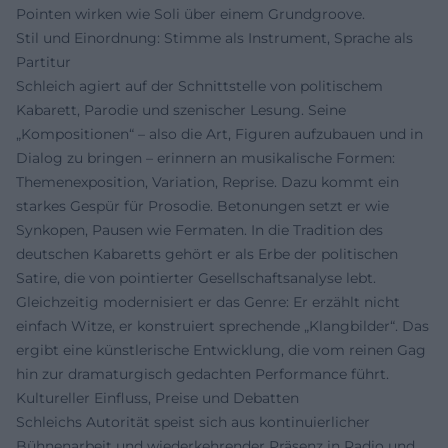
Pointen wirken wie Soli über einem Grundgroove.
Stil und Einordnung: Stimme als Instrument, Sprache als
Partitur
Schleich agiert auf der Schnittstelle von politischem
Kabarett, Parodie und szenischer Lesung. Seine
„Kompositionen“ – also die Art, Figuren aufzubauen und in
Dialog zu bringen – erinnern an musikalische Formen:
Themenexposition, Variation, Reprise. Dazu kommt ein
starkes Gespür für Prosodie. Betonungen setzt er wie
Synkopen, Pausen wie Fermaten. In die Tradition des
deutschen Kabaretts gehört er als Erbe der politischen
Satire, die von pointierter Gesellschaftsanalyse lebt.
Gleichzeitig modernisiert er das Genre: Er erzählt nicht
einfach Witze, er konstruiert sprechende „Klangbilder“. Das
ergibt eine künstlerische Entwicklung, die vom reinen Gag
hin zur dramaturgisch gedachten Performance führt.
Kultureller Einfluss, Preise und Debatten
Schleichs Autorität speist sich aus kontinuierlicher
Bühnenarbeit und wiederkehrender Präsenz in Radio und