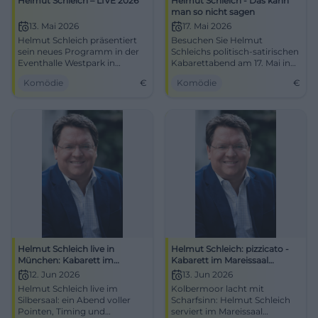
Helmut Schleich – LIVE 2026
Helmut Schleich - Das kann
man so nicht sagen
13. Mai 2026
17. Mai 2026
Helmut Schleich präsentiert
Besuchen Sie Helmut
sein neues Programm in der
Schleichs politisch-satirischen
Eventhalle Westpark in
Kabarettabend am 17. Mai in
Ingolstadt. Ein Abend voller
Garmisch-Partenkirchen.
Komödie
€
Komödie
€
Humor und Nachdenklichkeit
wartet auf Sie.
Helmut Schleich live in
Helmut Schleich: pizzicato -
München: Kabarett im
Kabarett im Mareissaal
Silbersaal
Kolbermoor
12. Jun 2026
13. Jun 2026
Helmut Schleich live im
Kolbermoor lacht mit
Silbersaal: ein Abend voller
Scharfsinn: Helmut Schleich
Pointen, Timing und
serviert im Mareissaal