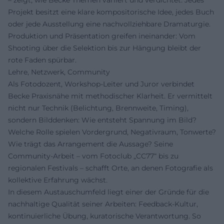
– zeigt, wie Becke Themen variiert und verdichtet. Jedes
Projekt besitzt eine klare kompositorische Idee, jedes Buch
oder jede Ausstellung eine nachvollziehbare Dramaturgie.
Produktion und Präsentation greifen ineinander: Vom
Shooting über die Selektion bis zur Hängung bleibt der
rote Faden spürbar.
Lehre, Netzwerk, Community
Als Fotodozent, Workshop-Leiter und Juror verbindet
Becke Praxisnähe mit methodischer Klarheit. Er vermittelt
nicht nur Technik (Belichtung, Brennweite, Timing),
sondern Bilddenken: Wie entsteht Spannung im Bild?
Welche Rolle spielen Vordergrund, Negativraum, Tonwerte?
Wie trägt das Arrangement die Aussage? Seine
Community-Arbeit – vom Fotoclub „CC77“ bis zu
regionalen Festivals – schafft Orte, an denen Fotografie als
kollektive Erfahrung wächst.
In diesem Austauschumfeld liegt einer der Gründe für die
nachhaltige Qualität seiner Arbeiten: Feedback-Kultur,
kontinuierliche Übung, kuratorische Verantwortung. So