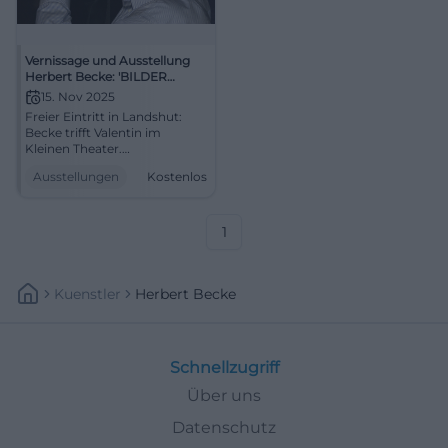
Vernissage und Ausstellung
Herbert Becke: 'BILDER
SPRACHE'
15. Nov 2025
Freier Eintritt in Landshut:
Becke trifft Valentin im
Kleinen Theater.
Großformatige Fotografien,
Ausstellungen
Kostenlos
Sprachwitz, urbane
Perspektiven. Bis März 2026,
ideale Abendkultur.
Entdecken und teilen!
1
#BilderSprache
Kuenstler
Herbert Becke
Schnellzugriff
Über uns
Datenschutz