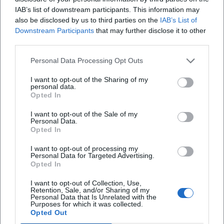
Münchner Stadtserien seine Fotografie in einer
IAB’s list of downstream participants. This information may
Traditionslinie der deutschen Reportage: nah am
also be disclosed by us to third parties on the
IAB’s List of
Menschen, konzentriert auf Szene und Raum. Becke steht
Downstream Participants
that may further disclose it to other
damit zwischen klassischer Bildjournalistik und
third parties.
künstlerischer Autorenfotografie – ein Platz, der
Verantwortung für Wahrhaftigkeit und Formbewusstsein
Personal Data Processing Opt Outs
zugleich verlangt.
I want to opt-out of the Sharing of my
Auszeichnungen, Resonanz und Rezeption
personal data.
Opted In
Für sein umfassendes Kulturengagement und seine
fotografische Arbeit wurde Becke vielfach ausgezeichnet,
I want to opt-out of the Sale of my
unter anderem mit dem Tassilo-Preis der Süddeutschen
Personal Data.
Opted In
Zeitung (2010) und dem Verdienstkreuz am Bande der
Bundesrepublik Deutschland (2012). Seine Projekte und
I want to opt-out of processing my
Personal Data for Targeted Advertising.
Ausstellungen fanden wiederholt Beachtung in der
Opted In
regionalen und überregionalen Presse. Die Würdigungen
betonen seine Rolle als Türöffner, Organisator und Chronist
I want to opt-out of Collection, Use,
Retention, Sale, and/or Sharing of my
– und heben die künstlerische Qualität seiner Bühnen- und
Personal Data that Is Unrelated with the
Reportagefotografie hervor.
Purposes for which it was collected.
Opted Out
In der Fotofachpresse und in Kulturmedien wird besonders