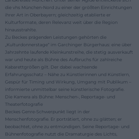
Landkreises München. Unter seiner Ägide entwickelte sich
die vhs München-Nord zu einer der größten Einrichtungen
ihrer Art in Oberbayern; gleichzeitig etablierte er
Kulturformate, deren Relevanz weit über die Region
hinausstrahlte.
Zu Beckes prägenden Leistungen gehörten die
„Kulturdonnerstage“ im Garchinger Bürgerhaus: eine über
Jahrzehnte laufende Kleinkunstreihe, die stetig ausverkauft
war und heute als Bühne des Aufbruchs für zahlreiche
Kabarettgrößen gilt. Der dabei wachsende
Erfahrungsschatz – Nähe zu Künstlerinnen und Künstlern,
Gespür für Timing und Wirkung, Umgang mit Publikum –
informierte unmittelbar seine künstlerische Fotografie.
Die Kamera als Bühne: Menschen-, Reportage- und
Theaterfotografie
Beckes Genre-Schwerpunkt liegt in der
Menschenfotografie. Er porträtiert, ohne zu glätten; er
beobachtet, ohne zu entmündigen. Seine Reportage- und
Bühnenfotografie nutzt die Dramaturgie des Lichts,