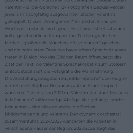
2020 erschien im Münchner Volk Verlag der Bildband „Karl
Valentin – Bilder-Sprache“: 127 Fotografien Beckes werden
jeweils mit sorgfältig ausgewählten Zitaten Valentins
gekoppelt. Dieses „Arrangement“ im besten Sinne des
Wortes ist mehr als ein Layout: Es ist eine ästhetische und
kulturgeschichtliche Komposition. Die fotografischen
Motive – großenteils München, oft „von unten“ gesehen –
und die pointierten Texte des bayerischen Sprachvirtuosen
treten in Dialog. Wo das Bild den Raum öffnet, setzt das
Zitat den Takt; wo Valentins Sprachakrobatik zum Stolpern
einlädt, stabilisiert die Fotografie die Wahrnehmung.
Die Ausstellungsausgaben zu „Bilder-Sprache“ überzeugten
in mehreren Städten. Besonders aufmerksam rezipiert
wurde die Präsentation 2021 im Valentin-Karlstadt-Musäum
in München: Großformatige Abzüge, klar gehängt, präzise
beleuchtet – eine Mise-en-scène, die Beckes
Bilddramaturgie und Valentins Denkdynamik orchestral
zusammenführt. 2024/2025 wanderten die Arbeiten in
verschiedene Häuser der Region; 2025/2026 zeigt das