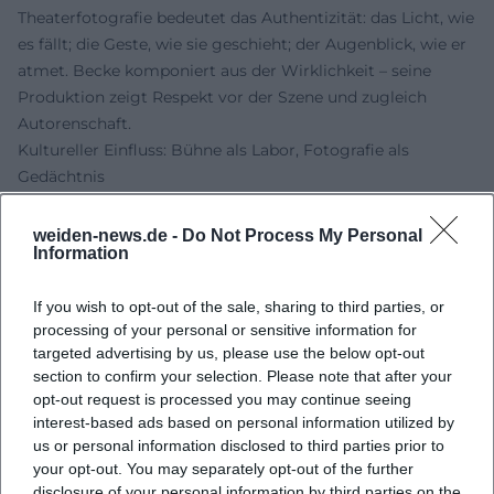
Theaterfotografie bedeutet das Authentizität: das Licht, wie
es fällt; die Geste, wie sie geschieht; der Augenblick, wie er
atmet. Becke komponiert aus der Wirklichkeit – seine
Produktion zeigt Respekt vor der Szene und zugleich
Autorenschaft.
Kultureller Einfluss: Bühne als Labor, Fotografie als
Gedächtnis
Beckes Kulturarbeit wirkte wie ein Labor für die bayerische
Kleinkunst. Er entdeckte, förderte und begleitete Talente –
weiden-news.de -
Do Not Process My Personal
Information
und fotografierte sie, lange bevor Pressebilder mit
Marketinglogiken verschmolzen. Diese doppelte Rolle
If you wish to opt-out of the sale, sharing to third parties, or
verleiht seinen „Künstlerporträts“ den Rang von
processing of your personal or sensitive information for
Zeitdokumenten. Die Reihe der „Kulturdonnerstage“ und
targeted advertising by us, please use the below opt-out
der Publikumspreis „Garchinger Kleinkunstmaske“ schufen
section to confirm your selection. Please note that after your
eine Infrastruktur, in der Humor, politisches Kabarett,
opt-out request is processed you may continue seeing
Musik und Wort zusammenkamen. Die Bildstrecken aus
interest-based ads based on personal information utilized by
diesen Jahren sind ein Archiv gelebter Kulturgeschichte.
us or personal information disclosed to third parties prior to
Gleichzeitig verankern Arbeiten wie „Eiskanal“ oder die
your opt-out. You may separately opt-out of the further
disclosure of your personal information by third parties on the