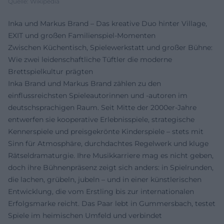
Quelle: Wikipedia
Inka und Markus Brand – Das kreative Duo hinter Village,
EXIT und großen Familienspiel-Momenten
Zwischen Küchen­tisch, Spiele­werkstatt und großer Bühne:
Wie zwei leidenschaftliche Tüftler die moderne
Brettspielkultur prägten
Inka Brand und Markus Brand zählen zu den
einflussreichsten Spieleautorinnen und -autoren im
deutschsprachigen Raum. Seit Mitte der 2000er-Jahre
entwerfen sie kooperative Erlebnisspiele, strategische
Kennerspiele und preisgekrönte Kinderspiele – stets mit
Sinn für Atmosphäre, durchdachtes Regelwerk und kluge
Rätseldramaturgie. Ihre Musikkarriere mag es nicht geben,
doch ihre Bühnenpräsenz zeigt sich anders: in Spielrunden,
die lachen, grübeln, jubeln – und in einer künstlerischen
Entwicklung, die vom Erstling bis zur internationalen
Erfolgsmarke reicht. Das Paar lebt in Gummersbach, testet
Spiele im heimischen Umfeld und verbindet