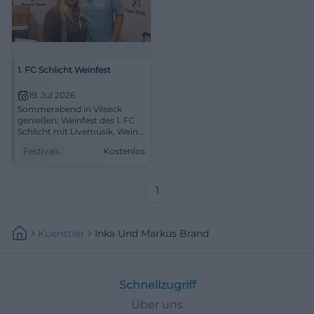
1. FC Schlicht Weinfest
19. Jul 2026
Sommerabend in Vilseck
genießen: Weinfest des 1. FC
Schlicht mit Livemusik, Wein
und Schmankerln. 19.07.2026,
Festivals
Kostenlos
Eintritt frei. Gesellig feiern,
tanzen, anstoßen – jetzt
vormerken! #WeinfestSchlicht
1
Kuenstler
Inka Und Markus Brand
Schnellzugriff
Über uns