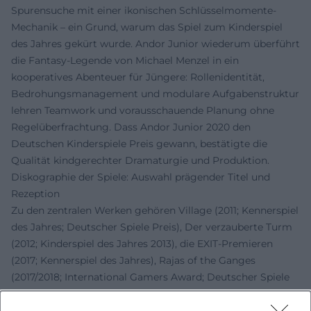
Spurensuche mit einer ikonischen Schlüsselmomente-
Mechanik – ein Grund, warum das Spiel zum Kinderspiel
des Jahres gekürt wurde. Andor Junior wiederum überführt
die Fantasy-Legende von Michael Menzel in ein
kooperatives Abenteuer für Jüngere: Rollenidentität,
Bedrohungsmanagement und modulare Aufgabenstruktur
lehren Teamwork und vorausschauende Planung ohne
Regelüberfrachtung. Dass Andor Junior 2020 den
Deutschen Kinderspiele Preis gewann, bestätigte die
Qualität kindgerechter Dramaturgie und Produktion.
Diskographie der Spiele: Auswahl prägender Titel und
Rezeption
Zu den zentralen Werken gehören Village (2011; Kennerspiel
des Jahres; Deutscher Spiele Preis), Der verzauberte Turm
(2012; Kinderspiel des Jahres 2013), die EXIT-Premieren
(2017; Kennerspiel des Jahres), Rajas of the Ganges
(2017/2018; International Gamers Award; Deutscher Spiele
Preis Platz 3) sowie Family- und Junior-Formate. Die
Kritiken zu Rajas betonen die Harmonie von