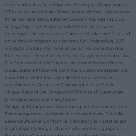
einer eindrucksvollen Folge von Ehrungen. Village wurde
2012 als Kennerspiel des Jahres ausgezeichnet und gewann
im selben Jahr den Deutschen Spiele Preis, was das Duo
schlagartig in der Szene verankerte. Ein Jahr später
überzeugte Der verzauberte Turm die Kinderspiel-Jury und
holte den wichtigsten Kritikerpreis für Kinderspiele. 2017
würdigte die Jury Kennerspiel des Jahres die ersten drei
EXIT-Boxen – Die verlassene Hütte, Das geheime Labor und
Die Grabkammer des Pharao – als gemeinsames Rätsel-
Opus. Spätere Preise wie der MinD-Spielepreis setzten die
Serie fort und unterstrichen die Autorität des Duos in
verschiedenen Genres der Diskographie ihrer Spiele.
Village, Rajas of the Ganges und The Rise of Queensdale:
Drei Signaturen, drei Klangfarben
Village steht für präzise Verzahnung von Ressourcen- und
Zeitmanagement. Mechanisch orchestriert das Spiel die
Lebensläufe einer Dorffamilie; dramaturgisch setzt es auf
langfristige Planung und pointierte Endbedingungen. In
Rajas of the Ganges kombinieren die Brands Worker-