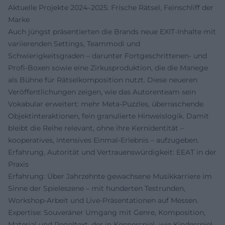
Aktuelle Projekte 2024–2025: Frische Rätsel, Feinschliff der
Marke
Auch jüngst präsentierten die Brands neue EXIT-Inhalte mit
variierenden Settings, Teammodi und
Schwierigkeitsgraden – darunter Fortgeschrittenen- und
Profi-Boxen sowie eine Zirkusproduktion, die die Manege
als Bühne für Rätselkomposition nutzt. Diese neueren
Veröffentlichungen zeigen, wie das Autorenteam sein
Vokabular erweitert: mehr Meta-Puzzles, überraschende
Objektinteraktionen, fein granulierte Hinweislogik. Damit
bleibt die Reihe relevant, ohne ihre Kernidentität –
kooperatives, intensives Einmal-Erlebnis – aufzugeben.
Erfahrung, Autorität und Vertrauenswürdigkeit: EEAT in der
Praxis
Erfahrung: Über Jahrzehnte gewachsene Musikkarriere im
Sinne der Spieleszene – mit hunderten Testrunden,
Workshop-Arbeit und Live-Präsentationen auf Messen.
Expertise: Souveräner Umgang mit Genre, Komposition,
Material und Regeltext, der in Kennerspiel- wie Kinderspiel-