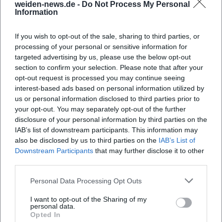
weiden-news.de -
Do Not Process My Personal
Würfelökonomie und Worker-Placement, die klare
Information
Ikonografie und die pointierte Taktfrequenz der Züge.
Queensdale wird handwerklich solide attestiert, aber als
If you wish to opt-out of the sale, sharing to third parties, or
familiennahes Legacy-Spiel jenseits der Expertenerwartung
processing of your personal or sensitive information for
targeted advertising by us, please use the below opt-out
gelesen. Dieser kritische Diskurs zeigt die Vielseitigkeit der
section to confirm your selection. Please note that after your
Brands: Sie komponieren nicht nur für einen Stil, sondern
opt-out request is processed you may continue seeing
modulieren Genre, Anspruch und Zielgruppe je nach
interest-based ads based on personal information utilized by
Projekt.
us or personal information disclosed to third parties prior to
Produktionsästhetik, Regel-Design und künstlerische
your opt-out. You may separately opt-out of the further
Handschrift
disclosure of your personal information by third parties on the
Die Expertise des Duos zeigt sich in klarem Regeltext,
IAB’s list of downstream participants. This information may
also be disclosed by us to third parties on the
IAB’s List of
didaktisch sauberer Einführung, strukturierten Kapitel-
Downstream Participants
that may further disclose it to other
oder Rätselverläufen und stimmiger Materialdramaturgie.
third parties.
In der Produktion setzen sie mit Verlagen wie KOSMOS,
Eggertspiele/Pegasus, HUCH!, Drei Magier oder
Personal Data Processing Opt Outs
Ravensburger auf verlässliche Partner, die Grafik, Druck
I want to opt-out of the Sharing of my
und Qualitätskontrolle auf hohem Niveau sichern. Ihr
personal data.
Arrangement bevorzugt leicht lesbare Symbolik, modulare
Opted In