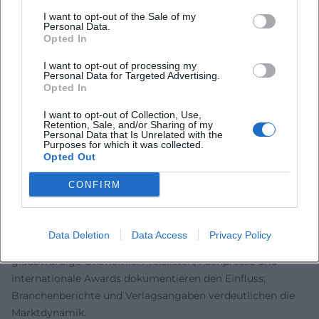
Schwierigkeitsgrade und skalierbare Spielzeit. In der
I want to opt-out of the Sale of my
Stilanalyse kristallisieren sich drei Konstanten: narrative
Personal Data.
Rahmung als Motivationsmotor, mechanische Kernidee
Opted In
mit klarem Twist und eine finale Spannungsspitze – oft als
I want to opt-out of processing my
„Aha“-Effekt der Regel- oder Rätselkomposition.
Personal Data for Targeted Advertising.
Opted In
Kultureller Einfluss: Von der Szene in den Mainstream
Spiele von Inka und Markus Brand verbinden Generationen
I want to opt-out of Collection, Use,
an einem Tisch – ein kultureller Wert, der gerade in Zeiten
Retention, Sale, and/or Sharing of my
Personal Data that Is Unrelated with the
digitaler Fragmentierung Resonanz erzeugt. Die EXIT-
Purposes for which it was collected.
Opted Out
Reihe beschleunigte den Escape-Room-Trend im Zuhause-
Kontext, weckte neue Zielgruppen und schuf eine
CONFIRM
Markenwelt mit Büchern, Puzzles und Adventskalendern.
Gleichzeitig stehen Titel wie Village und Rajas for eine
genuin europäische Designschule: zugängliche
Data Deletion
Data Access
Privacy Policy
Komplexität, elegante Verzahnung, thematisch
glaubwürdige Ökonomie. Preislisten, Fachpresse und
internationale Awards dokumentieren den Einfluss;
Branchenberichte und Verlagsangaben verdeutlichen die
Marktdynamik.