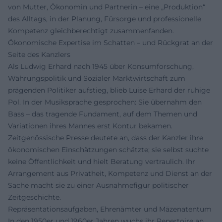
von Mutter, Ökonomin und Partnerin – eine „Produktion“
des Alltags, in der Planung, Fürsorge und professionelle
Kompetenz gleichberechtigt zusammenfanden.
Ökonomische Expertise im Schatten – und Rückgrat an der
Seite des Kanzlers
Als Ludwig Erhard nach 1945 über Konsumforschung,
Währungspolitik und Sozialer Marktwirtschaft zum
prägenden Politiker aufstieg, blieb Luise Erhard der ruhige
Pol. In der Musiksprache gesprochen: Sie übernahm den
Bass – das tragende Fundament, auf dem Themen und
Variationen ihres Mannes erst Kontur bekamen.
Zeitgenössische Presse deutete an, dass der Kanzler ihre
ökonomischen Einschätzungen schätzte; sie selbst suchte
keine Öffentlichkeit und hielt Beratung vertraulich. Ihr
Arrangement aus Privatheit, Kompetenz und Dienst an der
Sache macht sie zu einer Ausnahmefigur politischer
Zeitgeschichte.
Repräsentationsaufgaben, Ehrenämter und Mäzenatentum
In den 1950er und 1960er Jahren wuchs ihr Repertoire an