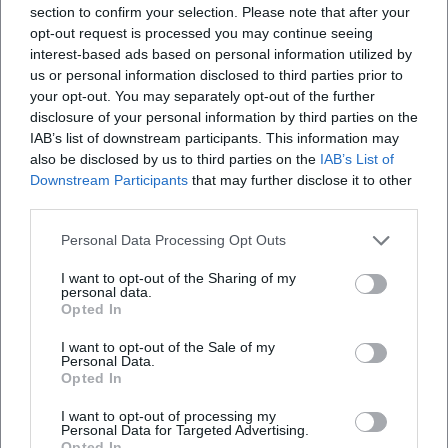
section to confirm your selection. Please note that after your
Öffentliche Porträts jener Jahre schwankten zwischen dem
opt-out request is processed you may continue seeing
Klischee der „First Lady“ und der Anerkennung ihrer
interest-based ads based on personal information utilized by
Sachkunde. Berichte unterstrichen wiederholt ihren Rat in
us or personal information disclosed to third parties prior to
Wirtschaftsfragen und ihre Souveränität im sozialen
your opt-out. You may separately opt-out of the further
Parkett. Auffällig bleibt, wie konsequent sie Vertraulichkeit
disclosure of your personal information by third parties on the
und Seriosität schützte. Dieser Habitus stiftete Vertrauen:
IAB’s list of downstream participants. This information may
Was sie sagte, sollte gelten – und nicht zitiert werden. Eine
also be disclosed by us to third parties on the
IAB’s List of
Downstream Participants
that may further disclose it to other
ethische „Produktion“, die bis heute modern wirkt.
third parties.
Spätes Echo: Ausstellungen, Erinnerungsarbeit und
historischer Kontext
Personal Data Processing Opt Outs
Zum 50. Todestag im Jahr 2025 würdigten Institutionen in
Fürth und das Ludwig Erhard Zentrum Luise Erhards
I want to opt-out of the Sharing of my
personal data.
Lebensweg mit einer Foyerausstellung und Führungen.
Opted In
Diese kuratorischen Formate verankern ihre Biografie dort,
I want to opt-out of the Sale of my
wo sie begann: in Mittelfranken, an den Schnittstellen von
Personal Data.
Handel, Bildung, Politik und Familiengeschichte. Die
Opted In
historische Einordnung zeigt sie als Mittlerin – zwischen
I want to opt-out of processing my
der Erfahrung zweier Weltkriege, dem Wiederaufbau und
Personal Data for Targeted Advertising.
der europäischen Öffnung der 1960er Jahre. Ihre
Opted In