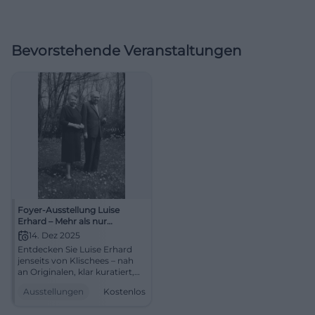
Bevorstehende Veranstaltungen
Foyer-Ausstellung Luise
Erhard – Mehr als nur
Kanzlergattin
14. Dez 2025
Entdecken Sie Luise Erhard
jenseits von Klischees – nah
an Originalen, klar kuratiert,
frei zugänglich. Ideal für
Ausstellungen
Kostenlos
Geschichtsinteressierte,
Studierende und alle, die die