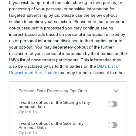
Bevorstehende Veranstaltungen
If you wish to opt-out of the sale, sharing to third parties, or
processing of your personal or sensitive information for
targeted advertising by us, please use the below opt-out
section to confirm your selection. Please note that after your
opt-out request is processed you may continue seeing
interest-based ads based on personal information utilized by
us or personal information disclosed to third parties prior to
your opt-out. You may separately opt-out of the further
disclosure of your personal information by third parties on the
IAB’s list of downstream participants. This information may
also be disclosed by us to third parties on the
IAB’s List of
Bayerisches Musikkabarett:
Muttertag mit Roland Hefter
Downstream Participants
that may further disclose it to other
Roland Hefter Solo – Best of
third parties.
20. Feb 2026
10. Mai 2026
Erleben Sie Roland Hefter Solo
Ein Muttertag mit Musik, Witz
Personal Data Processing Opt Outs
im NUTS Traunstein: ein
und Wirtshauscharme:
intensives Bühnenerlebnis
Roland Hefter kommt nach
zwischen Musikkabarett und
Oberaudorf. Am 10.05.2026
I want to opt-out of the Sharing of my
Theater
30,00
€
Konzerte
Liedkunst. Nah, humorvoll,
um 14:00 Uhr im Gasthaus
personal data.
akustisch klar – ein Abend, der
Waller-Reisach. #Muttertag
Opted In
lange nachklingt.
#Oberaudorf
I want to opt-out of the Sale of my
Personal Data.
Opted In