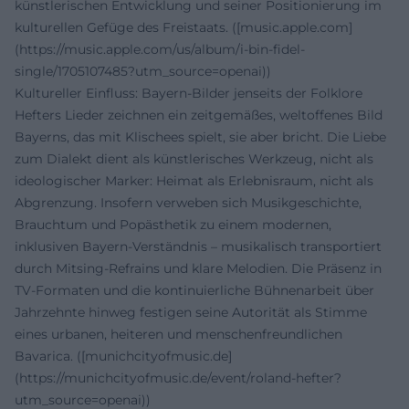
künstlerischen Entwicklung und seiner Positionierung im
kulturellen Gefüge des Freistaats. ([music.apple.com]
(https://music.apple.com/us/album/i-bin-fidel-
single/1705107485?utm_source=openai))
Kultureller Einfluss: Bayern-Bilder jenseits der Folklore
Hefters Lieder zeichnen ein zeitgemäßes, weltoffenes Bild
Bayerns, das mit Klischees spielt, sie aber bricht. Die Liebe
zum Dialekt dient als künstlerisches Werkzeug, nicht als
ideologischer Marker: Heimat als Erlebnisraum, nicht als
Abgrenzung. Insofern verweben sich Musikgeschichte,
Brauchtum und Popästhetik zu einem modernen,
inklusiven Bayern-Verständnis – musikalisch transportiert
durch Mitsing-Refrains und klare Melodien. Die Präsenz in
TV-Formaten und die kontinuierliche Bühnenarbeit über
Jahrzehnte hinweg festigen seine Autorität als Stimme
eines urbanen, heiteren und menschenfreundlichen
Bavarica. ([munichcityofmusic.de]
(https://munichcityofmusic.de/event/roland-hefter?
utm_source=openai))