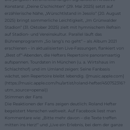
Konstanz: „Deine G’schichten“ (29. Mai 2025) setzt auf
erzählerische Nähe, „Würschtlstand in Jesolo“ (20. August
2025) bringt sommerliche Leichtigkeit, „Im Grünwalder
Stadion“ (31. Oktober 2025) zielt mit hymnischem Refrain
auf Stadion- und Vereinskultur. Parallel läuft das
Bühnenprogramm „So lang’s no geht“ – als Album 2021
erschienen – in aktualisierten Live-Fassungen, flankiert von
„Best of“-Abenden, die Hefters Repertoire panoramaartig
aufspannen. Tourdaten in München (u. a. Wirtshaus im
Schlachthof) und im Umland zeigen: Seine Fanbasis
wächst, sein Repertoire bleibt lebendig. ([music.apple.com]
(https://music.apple.com/hu/artist/roland-hefter/450752316?
utm_source=openai))
Stimmen der Fans
Die Reaktionen der Fans zeigen deutlich: Roland Hefter
begeistert Menschen weltweit. Auf Facebook liest man
Kommentare wie: „Bitte mehr davon – die Texte treffen
mitten ins Herz!“ und „Live ein Erlebnis, bei dem der ganze