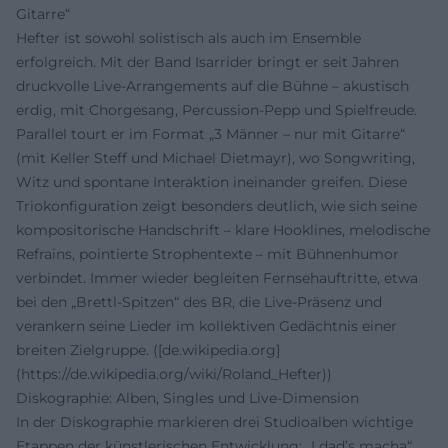
Gitarre“
Hefter ist sowohl solistisch als auch im Ensemble
erfolgreich. Mit der Band Isarrider bringt er seit Jahren
druckvolle Live-Arrangements auf die Bühne – akustisch
erdig, mit Chorgesang, Percussion-Pepp und Spielfreude.
Parallel tourt er im Format „3 Männer – nur mit Gitarre“
(mit Keller Steff und Michael Dietmayr), wo Songwriting,
Witz und spontane Interaktion ineinander greifen. Diese
Triokonfiguration zeigt besonders deutlich, wie sich seine
kompositorische Handschrift – klare Hooklines, melodische
Refrains, pointierte Strophentexte – mit Bühnenhumor
verbindet. Immer wieder begleiten Fernsehauftritte, etwa
bei den „Brettl-Spitzen“ des BR, die Live-Präsenz und
verankern seine Lieder im kollektiven Gedächtnis einer
breiten Zielgruppe. ([de.wikipedia.org]
(https://de.wikipedia.org/wiki/Roland_Hefter))
Diskographie: Alben, Singles und Live-Dimension
In der Diskographie markieren drei Studioalben wichtige
Etappen der künstlerischen Entwicklung: „I dad’s macha“