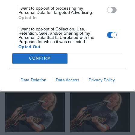
I want to opt-out of processing my
Personal Data for Targeted Advertising.
Opted In
I want to opt-out of Collection, Use,
Retention, Sale, and/or Sharing of my
Personal Data that Is Unrelated with the
1250 Jahre Herrsching
Roland Hefter – A bisserl Best
Purposes for which it was collected.
of & weniger Bekanntes
Opted Out
7. Jun 2026
14. Jun 2026
Herrsching feiert groß: Zwei
Freuen Sie sich auf ein Best-of
CONFIRM
Festwochen voller Musik,
der Musik von Roland Hefter
Kultur und Jubiläumszauber
beim Jubiläumsfest am Alten
am Ammersee. Festzelt, Live-
Sportplatz.
Festivals
Konzerte
€
Acts und Gemeinschaft pur.
Data Deletion
Data Access
Privacy Policy
#Herrsching2026