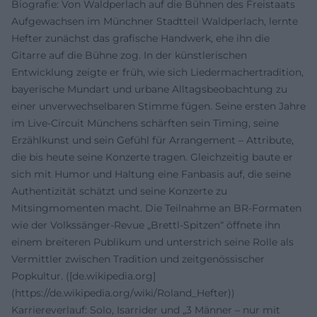
Biografie: Von Waldperlach auf die Bühnen des Freistaats
Aufgewachsen im Münchner Stadtteil Waldperlach, lernte
Hefter zunächst das grafische Handwerk, ehe ihn die
Gitarre auf die Bühne zog. In der künstlerischen
Entwicklung zeigte er früh, wie sich Liedermachertradition,
bayerische Mundart und urbane Alltagsbeobachtung zu
einer unverwechselbaren Stimme fügen. Seine ersten Jahre
im Live-Circuit Münchens schärften sein Timing, seine
Erzählkunst und sein Gefühl für Arrangement – Attribute,
die bis heute seine Konzerte tragen. Gleichzeitig baute er
sich mit Humor und Haltung eine Fanbasis auf, die seine
Authentizität schätzt und seine Konzerte zu
Mitsingmomenten macht. Die Teilnahme an BR-Formaten
wie der Volkssänger-Revue „Brettl-Spitzen“ öffnete ihn
einem breiteren Publikum und unterstrich seine Rolle als
Vermittler zwischen Tradition und zeitgenössischer
Popkultur. ([de.wikipedia.org]
(https://de.wikipedia.org/wiki/Roland_Hefter))
Karriereverlauf: Solo, Isarrider und „3 Männer – nur mit