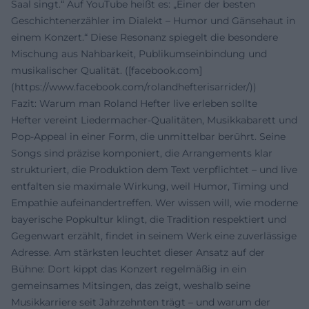
Saal singt.“ Auf YouTube heißt es: „Einer der besten
Geschichtenerzähler im Dialekt – Humor und Gänsehaut in
einem Konzert.“ Diese Resonanz spiegelt die besondere
Mischung aus Nahbarkeit, Publikumseinbindung und
musikalischer Qualität. ([facebook.com]
(https://www.facebook.com/rolandhefterisarrider/))
Fazit: Warum man Roland Hefter live erleben sollte
Hefter vereint Liedermacher-Qualitäten, Musikkabarett und
Pop-Appeal in einer Form, die unmittelbar berührt. Seine
Songs sind präzise komponiert, die Arrangements klar
strukturiert, die Produktion dem Text verpflichtet – und live
entfalten sie maximale Wirkung, weil Humor, Timing und
Empathie aufeinandertreffen. Wer wissen will, wie moderne
bayerische Popkultur klingt, die Tradition respektiert und
Gegenwart erzählt, findet in seinem Werk eine zuverlässige
Adresse. Am stärksten leuchtet dieser Ansatz auf der
Bühne: Dort kippt das Konzert regelmäßig in ein
gemeinsames Mitsingen, das zeigt, weshalb seine
Musikkarriere seit Jahrzehnten trägt – und warum der