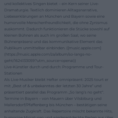
und kollektives Singen bietet – ein Kern seiner Live-
Dramaturgie. Textlich dominieren Alltagsnarrative,
Liebeserklärungen an München und Bayern sowie eine
humorvolle Menschenfreundlichkeit, die ohne Zynismus
auskommt. Dadurch funktionieren die Stücke sowohl auf
kleinen Bühnen als auch im großen Saal, wo seine
Bühnenpräsenz und das kommunikative Element das
Publikum unmittelbar einbinden. ([music.apple.com]
(https://music.apple.com/za/album/so-langs-no-
geht/1624133059?utm_source=openai))
Live-Künstler durch und durch: Programme und Tour-
Stationen
Als Live-Musiker bleibt Hefter omnipräsent: 2025 tourt er
mit „Best of & unbekanntes der letzten 30 Jahre“ und
präsentiert parallel das Programm „So lang’s no geht“.
Termine in Bayern – von Mauern über Vilsbiburg und
Mallersdorf/Pfaffenberg bis München – bestätigen seine
anhaltende Zugkraft. Das Repertoire mischt bekannte Hits,
humorige Miniaturen und wiederentdeckte Perlen aus über