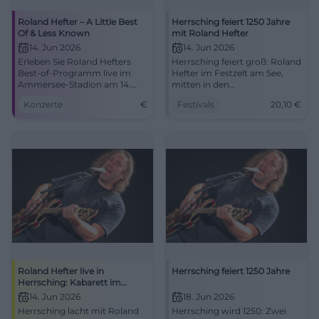
Roland Hefter – A Little Best
Herrsching feiert 1250 Jahre
Of & Less Known
mit Roland Hefter
14. Jun 2026
14. Jun 2026
Erleben Sie Roland Hefters
Herrsching feiert groß: Roland
Best-of-Programm live im
Hefter im Festzelt am See,
Ammersee-Stadion am 14.
mitten in den
Juni. Ein unvergesslicher
Jubiläumswochen. Live-
Konzerte
€
Festivals
20,10
€
Abend für Musikliebhaber.
Musik, Geschichte und
Gemeinschaft am 14.06.2026.
#Herrsching1250
Roland Hefter live in
Herrsching feiert 1250 Jahre
Herrsching: Kabarett im
Festzelt
14. Jun 2026
18. Jun 2026
Herrsching lacht mit Roland
Herrsching wird 1250: Zwei