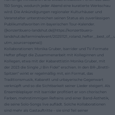
150 Songs, wodurch jeder Abend eine kuratierte Werkschau
wird. Die Ankündigungen regionaler Kulturhäuser und
Veranstalter unterstreichen seinen Status als zuverlässigen
Publikumsfavoriten im bayerischen Tour-Kalender.
([konzertbuero-landshut.de](https://konzertbuero-
landshut.de/termine/event/20251121_roland_hefter__best_of_
utm_source=openai))
Kollaborationen: Monika Gruber, Isarrider und TV-Formate
Hefter pflegt die Zusammenarbeit mit Kolleginnen und
Kollegen, etwa mit der Kabarettistin Monika Gruber, mit
der 2023 die Single „I Bin Fidel“ erschien. In den BR-„Brettl-
Spitzen“ wirkt er regelmäßig mit, ein Format, das
Traditionsmusik, Kabarett und urbayerische Gegenwart
verknüpft und so die Sichtbarkeit seiner Lieder steigert. Als
Ensembleplayer mit Isarrider profitiert er von chorischen
Farben, mehrstimmigen Refrains und einer Band-Ästhetik,
die seine Solo-Songs live auflädt. Solche Kollaborationen
sind mehr als Gastauftritte – sie sind Teil seiner