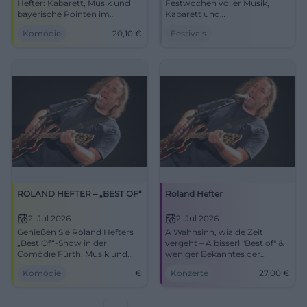
Hefter: Kabarett, Musik und
Festwochen voller Musik,
bayerische Pointen im
Kabarett und
Festzelt am Alten Sportplatz.
Jubiläumsgefühl am
Komödie
20,10
€
Festivals
14.06.2026, 19:30 Uhr, 20,10 €.
Ammersee. Wolfgang Krebs,
Jetzt live erleben! #Kabarett
Live-Acts und
Heimatstimmung warten.
#Herrsching1250
ROLAND HEFTER – „BEST OF“
Roland Hefter
2. Jul 2026
2. Jul 2026
Genießen Sie Roland Hefters
A Wahnsinn, wia de Zeit
„Best Of“-Show in der
vergeht – A bisserl "Best of" &
Comödie Fürth. Musik und
weniger Bekanntes der
Comedy an einem Abend!
letzten 30 Jahre
Komödie
€
Konzerte
27,00
€