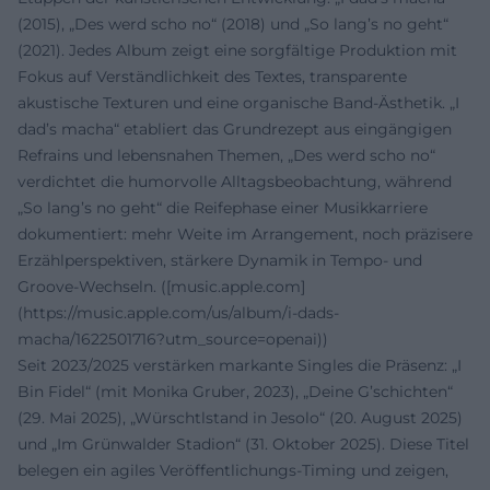
(2015), „Des werd scho no“ (2018) und „So lang’s no geht“
(2021). Jedes Album zeigt eine sorgfältige Produktion mit
Fokus auf Verständlichkeit des Textes, transparente
akustische Texturen und eine organische Band-Ästhetik. „I
dad’s macha“ etabliert das Grundrezept aus eingängigen
Refrains und lebensnahen Themen, „Des werd scho no“
verdichtet die humorvolle Alltagsbeobachtung, während
„So lang’s no geht“ die Reifephase einer Musikkarriere
dokumentiert: mehr Weite im Arrangement, noch präzisere
Erzählperspektiven, stärkere Dynamik in Tempo- und
Groove-Wechseln. ([music.apple.com]
(https://music.apple.com/us/album/i-dads-
macha/1622501716?utm_source=openai))
Seit 2023/2025 verstärken markante Singles die Präsenz: „I
Bin Fidel“ (mit Monika Gruber, 2023), „Deine G’schichten“
(29. Mai 2025), „Würschtlstand in Jesolo“ (20. August 2025)
und „Im Grünwalder Stadion“ (31. Oktober 2025). Diese Titel
belegen ein agiles Veröffentlichungs-Timing und zeigen,