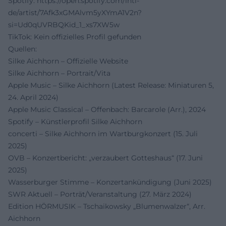
Spotify:
https://open.spotify.com/intl-
de/artist/7Afk3xGMAlvm5yXYmA1V2n?
si=Ud0qUVRBQKid_1_xs7XW5w
TikTok: Kein offizielles Profil gefunden
Quellen:
Silke Aichhorn – Offizielle Website
Silke Aichhorn – Portrait/Vita
Apple Music – Silke Aichhorn (Latest Release: Miniaturen 5,
24. April 2024)
Apple Music Classical – Offenbach: Barcarole (Arr.), 2024
Spotify – Künstlerprofil Silke Aichhorn
concerti – Silke Aichhorn im Wartburgkonzert (15. Juli
2025)
OVB – Konzertbericht: „verzaubert Gotteshaus“ (17. Juni
2025)
Wasserburger Stimme – Konzertankündigung (Juni 2025)
SWR Aktuell – Porträt/Veranstaltung (27. März 2024)
Edition HÖRMUSIK – Tschaikowsky „Blumenwalzer“, Arr.
Aichhorn