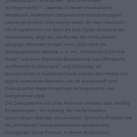
„Lebenslänglich Frohlocken“ und „Frohlocken
leichtgemacht!?“ – Abende, in denen musikalische
Miniaturen, Anekdoten und pointierte Beobachtungen
ineinandergreifen. Gleichzeitig bleibt der Kern klassisch:
Mit Programmen von Bach bis Bob Dylan, Smetana bis
Tschaikowsky zeigt sie, wie flexibel die Harfe jenseits
gängiger Klischees klingen kann. 2024 setzt sie
diskographische Akzente, u. a. mit „Miniaturen 5 (On the
Road)“ und einer Barcarole-Bearbeitung aus Offenbachs
„Hoffmanns Erzählungen“, und 2025 prägt sie
Konzertreihen in Süddeutschland und darüber hinaus mit
eigens kuratierten Rezitalen, die oft ausverkauft sind.
Diskographie: Repertoirepflege, Arrangements und
Klangdramaturgie
Die Diskographie von Silke Aichhorn umfasst über dreißig
Einspielungen – ein Katalog, der Harfenliteratur
systematisch abbildet und erweitert. Zyklische Projekte wie
die „Miniaturen“-Reihe präsentieren konzentrierte
Klangbilder: kurze Formen, in denen Artikulation,