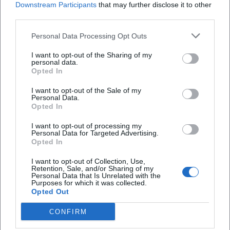
Repertoirebögen von Renaissance bis Gegenwart Räume
Downstream Participants
that may further disclose it to other
third parties.
zum Schwingen bringt. Kulturmagazine stellen ihre
Rezitale in traditionsreiche Kontexte – bis hin zu Konzerten
Personal Data Processing Opt Outs
auf historischen Burgen – und heben hervor, dass sie mit
über drei Dutzend Tonträgern und regelmäßigen Radio-
I want to opt-out of the Sharing of my
personal data.
Features eine außergewöhnlich präsente Harfensolistin ist.
Opted In
Auch jenseits der Großstädte gelingt ihr, Säle zu füllen und
Menschen für die Harfe zu gewinnen.
I want to opt-out of the Sale of my
Personal Data.
Stimmen der Fans
Opted In
Die Reaktionen der Fans zeigen deutlich: Silke Aichhorn
I want to opt-out of processing my
begeistert Menschen weltweit. Auf Instagram liest man
Personal Data for Targeted Advertising.
etwa: „Dein Klang ist pures Licht – bitte mehr davon!“ Auf
Opted In
Facebook schreibt eine Hörerin: „So nah, so lebendig – und
I want to opt-out of Collection, Use,
plötzlich versteht man, warum die Harfe ein Orchester
Retention, Sale, and/or Sharing of my
Personal Data that Is Unrelated with the
tragen kann.“ Ein YouTube-Kommentar bringt es auf den
Purposes for which it was collected.
Punkt: „Atemberaubende Kontrolle, großartige
Opted Out
Arrangements – und man lernt bei jedem Video etwas
CONFIRM
Neues.“ Diese O-Töne spiegeln, was im Konzertsaal zu
spüren ist: musikalische Tiefe, Charme und leise Ironie.