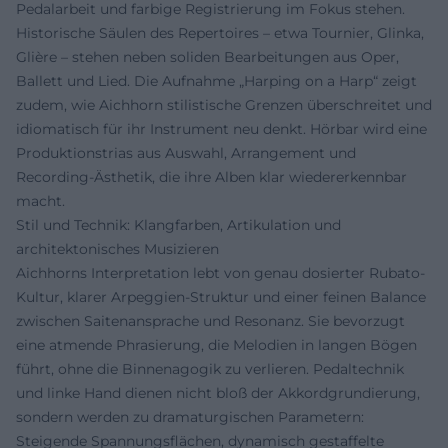
Pedalarbeit und farbige Registrierung im Fokus stehen.
Historische Säulen des Repertoires – etwa Tournier, Glinka,
Glière – stehen neben soliden Bearbeitungen aus Oper,
Ballett und Lied. Die Aufnahme „Harping on a Harp“ zeigt
zudem, wie Aichhorn stilistische Grenzen überschreitet und
idiomatisch für ihr Instrument neu denkt. Hörbar wird eine
Produktionstrias aus Auswahl, Arrangement und
Recording-Ästhetik, die ihre Alben klar wiedererkennbar
macht.
Stil und Technik: Klangfarben, Artikulation und
architektonisches Musizieren
Aichhorns Interpretation lebt von genau dosierter Rubato-
Kultur, klarer Arpeggien-Struktur und einer feinen Balance
zwischen Saitenansprache und Resonanz. Sie bevorzugt
eine atmende Phrasierung, die Melodien in langen Bögen
führt, ohne die Binnenagogik zu verlieren. Pedaltechnik
und linke Hand dienen nicht bloß der Akkordgrundierung,
sondern werden zu dramaturgischen Parametern:
Steigende Spannungsflächen, dynamisch gestaffelte