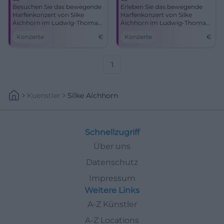
Besuchen Sie das bewegende
Erleben Sie das bewegende
Harfenkonzert von Silke
Harfenkonzert von Silke
Aichhorn im Ludwig-Thoma-
Aichhorn im Ludwig-Thoma-
Haus Dachau und lassen Sie
Haus. Musik und Gedenken
Konzerte
€
Konzerte
€
sich von ihrer Musik
vereint.
verzaubern.
1
Kuenstler
Silke Aichhorn
Schnellzugriff
Über uns
Datenschutz
Impressum
Weitere Links
A-Z Künstler
A-Z Locations