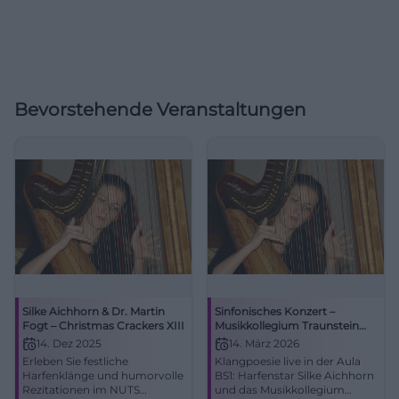
Bevorstehende Veranstaltungen
Silke Aichhorn & Dr. Martin
Sinfonisches Konzert –
Fogt – Christmas Crackers XIII
Musikkollegium Traunstein
feat. Silke Aichhorn
14. Dez 2025
14. März 2026
Erleben Sie festliche
Klangpoesie live in der Aula
Harfenklänge und humorvolle
BS1: Harfenstar Silke Aichhorn
Rezitationen im NUTS
und das Musikkollegium