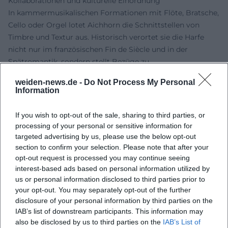
Kollaborationen und kulturelle Einordnung
In kammermusikalischen Formationen mit Flöte, Bratsche,
Cello oder Orgel lotet Aichhorn die Schnittstellen von
Timbre und Textur aus. Historisch verortet sie die Harfe
nicht nur im französischen Fin de Siècle und in der
Spätromantik, sondern stellt Bezüge zu
Barocktranskriptionen, klassischer Konzertliteratur und
weiden-news.de -
Do Not Process My Personal
populären Idiomen her. Diese Spannweite macht ihre
Information
Programme zugänglich, ohne den künstlerischen
Anspruch zu verwässern. Kritisch betrachtet, verfolgt
If you wish to opt-out of the sale, sharing to third parties, or
Aichhorn eine „Kuratorin der Harfe“-Strategie: Sie muss
processing of your personal or sensitive information for
nicht alles erfinden, aber sie ordnet, arrangiert und erzählt
targeted advertising by us, please use the below opt-out
so, dass bekannte Werke neu leuchten und selten
section to confirm your selection. Please note that after your
opt-out request is processed you may continue seeing
Gespieltes Publikum findet.
interest-based ads based on personal information utilized by
Rezeption: Pressestimmen, Publikumsresonanz,
us or personal information disclosed to third parties prior to
Rundfunkpräsenz
your opt-out. You may separately opt-out of the further
Presseberichte betonen wiederkehrend die Virtuosität, den
disclosure of your personal information by third parties on the
„farbigen Ton“ und die humorvolle Moderation. Feuilletons
IAB’s list of downstream participants. This information may
aus Süddeutschland beschreiben, wie Aichhorn mit
also be disclosed by us to third parties on the
IAB’s List of