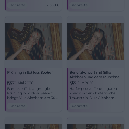
Traunstein. Christmas
Traunstein mit Boieldieu und
Konzerte
27,00
€
Konzerte
Crackers XIII bietet warme
Schubert. Am 14.03.2026,
Akustik, Nähe zur Bühne und
19:30 Uhr. Tickets über die
ein unvergessliches
Tourist-Info.
Adventsgefühl.
#TraunsteinKonzert
Frühling in Schloss Seehof
Benefizkonzert mit Silke
Aichhorn und dem Münchner
Harfenquartett
30. Mai 2026
5. Jun 2026
Barock trifft Klangmagie:
Harfenpoesie für den guten
Frühling in Schloss Seehof
Zweck in der Klosterkirche
bringt Silke Aichhorn am 30.
Traunstein: Silke Aichhorn
Mai 2026 in die Orangerie. Ein
und vier Harfen entfalten
Konzerte
Konzerte
Abend voller Atmosphäre,
große Klangfarben. Freitag,
Geschichte und Harfenzauber.
05.06.2026, 19:00 Uhr. Erleben,
#Bamberg #Kammermusik
genießen, Gutes tun.
#TraunsteinKlingt