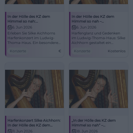
In der Hölle des KZ dem
In der Hölle des KZ dem
Himmel so nah:
Himmel so nah –
Harfenkonzert
Harfenkonzert mit Silke
6. Jun 2026
6. Jun 2026
Aichhorn
Erleben Sie Silke Aichhorns
Harfenglanz und Gedenken
Harfenkonzert im Ludwig-
im Ludwig-Thoma-Haus: Silke
Thoma-Haus. Ein besonderer
Aichhorn gestaltet ein
Abend zu Ehren der Märtyrer
berührendes Konzert in
Konzerte
€
Konzerte
Kostenlos
von Dachau.
Dachau. 6.06.2026, 20 Uhr,
Eintritt frei. Intensiv, nah,
bewegend. #DachauKonzert
Harfenkonzert Silke Aichhorn:
„In der Hölle des KZ dem
In der Hölle des KZ dem
Himmel so nah“ –
Himmel so nah
Harfenkonzert Silke Aichhorn
11. Jun 2026
18. Jun 2026