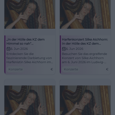
„In der Hölle des KZ dem
Harfenkonzert Silke Aichhorn:
Himmel so nah“
In der Hölle des KZ dem
Harfenkonzert
Himmel so nah
6. Jun 2026
6. Jun 2026
Entdecken Sie die
Besuchen Sie das ergreifende
faszinierende Darbietung von
Konzert von Silke Aichhorn
Harfenistin Silke Aichhorn im
am 6. Juni 2026 im Ludwig-
Ludwig-Thoma-Haus. Ein
Thoma-Haus Dachau.
Konzerte
€
Konzerte
€
Abend voller Musik und
Geschichte wartet auf Sie.