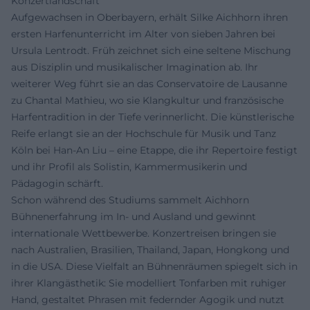
Konzertlandschaft
Aufgewachsen in Oberbayern, erhält Silke Aichhorn ihren
ersten Harfenunterricht im Alter von sieben Jahren bei
Ursula Lentrodt. Früh zeichnet sich eine seltene Mischung
aus Disziplin und musikalischer Imagination ab. Ihr
weiterer Weg führt sie an das Conservatoire de Lausanne
zu Chantal Mathieu, wo sie Klangkultur und französische
Harfentradition in der Tiefe verinnerlicht. Die künstlerische
Reife erlangt sie an der Hochschule für Musik und Tanz
Köln bei Han-An Liu – eine Etappe, die ihr Repertoire festigt
und ihr Profil als Solistin, Kammermusikerin und
Pädagogin schärft.
Schon während des Studiums sammelt Aichhorn
Bühnenerfahrung im In- und Ausland und gewinnt
internationale Wettbewerbe. Konzertreisen bringen sie
nach Australien, Brasilien, Thailand, Japan, Hongkong und
in die USA. Diese Vielfalt an Bühnenräumen spiegelt sich in
ihrer Klangästhetik: Sie modelliert Tonfarben mit ruhiger
Hand, gestaltet Phrasen mit federnder Agogik und nutzt