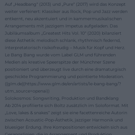
Auf „Headbang“ (2013) und „Pure“ (2017) wird das Konzept
weiter verfeinert: Klassiker aus Rock, Pop und Jazz werden
entkernt, neu akzentuiert und in kammermusikalischen
Arrangements mit jazzigem Impetus aufgeladen. Das
Jubiläumsalbum „Greatest Hits Vol. 10“ (2020) bilanziert
diese Ästhetik: melodisch schlank, rhythmisch federnd,
interpretatorisch risikofreudig – Musik für Kopf und Herz.
Le Bang Bang wurde vom Label GLM und führenden
Medien als kreative Speerspitze der Münchner Szene
positioniert und überzeugt live durch eine dramaturgisch
geschickte Programmierung und pointierte Moderation.
([glm.de](https://www.glm.de/en/artists/le-bang-bang/?
utm_source=openai))
Solokosmos: Songwriting, Produktion und Bandklang
Ab 2014 profilierte sich Boltz zusätzlich im Soloformat. Mit
„Love, lakes & snakes“ zeigt sie eine facettenreiche Autorin
zwischen Acoustic-Pop-Ästhetik, jazziger Harmonik und
bluesiger Erdung. Ihre Kompositionen entwickeln sich aus
Gesangslinien, die in Arrangement und Produktion