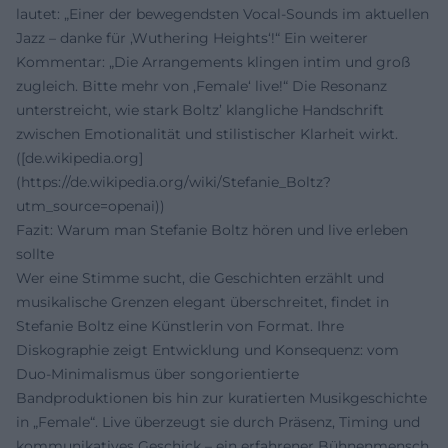
lautet: „Einer der bewegendsten Vocal-Sounds im aktuellen
Jazz – danke für ‚Wuthering Heights‘!“ Ein weiterer
Kommentar: „Die Arrangements klingen intim und groß
zugleich. Bitte mehr von ‚Female‘ live!“ Die Resonanz
unterstreicht, wie stark Boltz’ klangliche Handschrift
zwischen Emotionalität und stilistischer Klarheit wirkt.
([de.wikipedia.org]
(https://de.wikipedia.org/wiki/Stefanie_Boltz?
utm_source=openai))
Fazit: Warum man Stefanie Boltz hören und live erleben
sollte
Wer eine Stimme sucht, die Geschichten erzählt und
musikalische Grenzen elegant überschreitet, findet in
Stefanie Boltz eine Künstlerin von Format. Ihre
Diskographie zeigt Entwicklung und Konsequenz: vom
Duo-Minimalismus über songorientierte
Bandproduktionen bis hin zur kuratierten Musikgeschichte
in „Female“. Live überzeugt sie durch Präsenz, Timing und
kommunikatives Geschick – ein erfahrener Bühnenmensch,