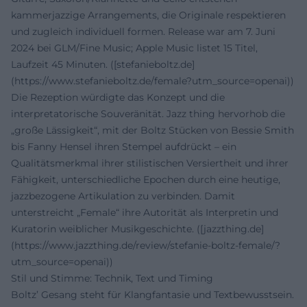
kammerjazzige Arrangements, die Originale respektieren
und zugleich individuell formen. Release war am 7. Juni
2024 bei GLM/Fine Music; Apple Music listet 15 Titel,
Laufzeit 45 Minuten. ([stefanieboltz.de]
(https://www.stefanieboltz.de/female?utm_source=openai))
Die Rezeption würdigte das Konzept und die
interpretatorische Souveränität. Jazz thing hervorhob die
„große Lässigkeit“, mit der Boltz Stücken von Bessie Smith
bis Fanny Hensel ihren Stempel aufdrückt – ein
Qualitätsmerkmal ihrer stilistischen Versiertheit und ihrer
Fähigkeit, unterschiedliche Epochen durch eine heutige,
jazzbezogene Artikulation zu verbinden. Damit
unterstreicht „Female“ ihre Autorität als Interpretin und
Kuratorin weiblicher Musikgeschichte. ([jazzthing.de]
(https://www.jazzthing.de/review/stefanie-boltz-female/?
utm_source=openai))
Stil und Stimme: Technik, Text und Timing
Boltz’ Gesang steht für Klangfantasie und Textbewusstsein.