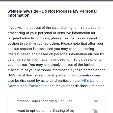
„Pure“ (2017), „Greatest Hits Vol. 10“ (2020). Die Duoarbeiten
zeigen die poetische Verdichtung aus Stimme und
weiden-news.de -
Do Not Process My Personal
Information
Kontrabass, stilistisch zwischen Jazzstandard, Singer-
Songwriter und kunstvoll reduzierter Pop-Referenz.
If you wish to opt-out of the sale, sharing to third parties, or
([glm.de](https://www.glm.de/produkt/le-bang-bang-
processing of your personal or sensitive information for
headbang/?utm_source=openai))
targeted advertising by us, please use the below opt-out
- Solo/Ensemble: „Love, lakes & snakes“ (Jahrgang lt.
section to confirm your selection. Please note that after your
Labelangaben), „The Door“ (2018), „Midwinter Tales“
opt-out request is processed you may continue seeing
(2019/2020), „Female“ (2024). Diese Linie dokumentiert die
interest-based ads based on personal information utilized by
Verlagerung vom Duo-Askeseprinzip zur kuratierten
us or personal information disclosed to third parties prior to
Klangregie. „The Door“ verdichtet Songwriting und
your opt-out. You may separately opt-out of the further
disclosure of your personal information by third parties on the
Bandspiel; „Midwinter Tales“ erzählt saisonal und
IAB’s list of downstream participants. This information may
textzentriert; „Female“ weitet das Feld historischer Bezüge.
also be disclosed by us to third parties on the
IAB’s List of
Apple Music listet „Female“ mit 15 Stücken. ([glm.de]
Downstream Participants
that may further disclose it to other
(https://www.glm.de/en/product/stefanie-boltz-love-lakes-
third parties.
snakes/?utm_source=openai))
Aktuelle Projekte, Bühne und Rezeption
Personal Data Processing Opt Outs
Seit 2024/2025 tourt Boltz mit dem „Female“-Programm in
I want to opt-out of the Sharing of my
wechselnden Besetzungen, oft im Duo mit Christian