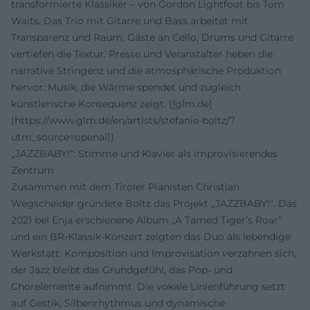
transformierte Klassiker – von Gordon Lightfoot bis Tom
Waits. Das Trio mit Gitarre und Bass arbeitet mit
Transparenz und Raum; Gäste an Cello, Drums und Gitarre
vertiefen die Textur. Presse und Veranstalter heben die
narrative Stringenz und die atmosphärische Produktion
hervor: Musik, die Wärme spendet und zugleich
künstlerische Konsequenz zeigt. ([glm.de]
(https://www.glm.de/en/artists/stefanie-boltz/?
utm_source=openai))
„JAZZBABY!“: Stimme und Klavier als improvisierendes
Zentrum
Zusammen mit dem Tiroler Pianisten Christian
Wegscheider gründete Boltz das Projekt „JAZZBABY!“. Das
2021 bei Enja erschienene Album „A Tamed Tiger’s Roar“
und ein BR-Klassik-Konzert zeigten das Duo als lebendige
Werkstatt: Komposition und Improvisation verzahnen sich,
der Jazz bleibt das Grundgefühl, das Pop- und
Chorelemente aufnimmt. Die vokale Linienführung setzt
auf Gestik, Silbenrhythmus und dynamische