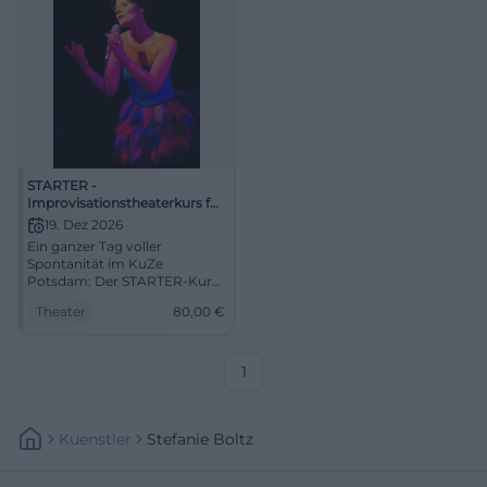
STARTER -
Improvisationstheaterkurs für
Einsteiger*innen (mit Stefan)
19. Dez 2026
Ein ganzer Tag voller
Spontanität im KuZe
Potsdam: Der STARTER-Kurs
mit Stefan öffnet die Tür zur
Theater
80,00
€
Improkunst. 19.12.2026, ab 80
€. #Improtheater #Potsdam
1
Kuenstler
Stefanie Boltz