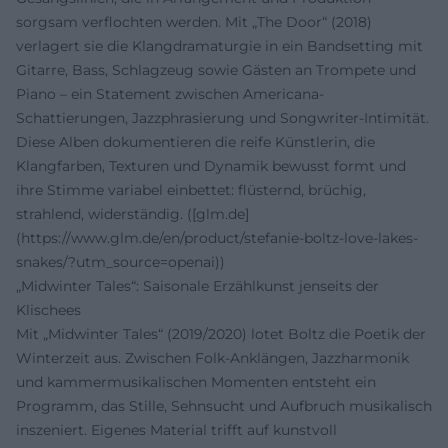
sorgsam verflochten werden. Mit „The Door“ (2018)
verlagert sie die Klangdramaturgie in ein Bandsetting mit
Gitarre, Bass, Schlagzeug sowie Gästen an Trompete und
Piano – ein Statement zwischen Americana-
Schattierungen, Jazzphrasierung und Songwriter-Intimität.
Diese Alben dokumentieren die reife Künstlerin, die
Klangfarben, Texturen und Dynamik bewusst formt und
ihre Stimme variabel einbettet: flüsternd, brüchig,
strahlend, widerständig. ([glm.de]
(https://www.glm.de/en/product/stefanie-boltz-love-lakes-
snakes/?utm_source=openai))
„Midwinter Tales“: Saisonale Erzählkunst jenseits der
Klischees
Mit „Midwinter Tales“ (2019/2020) lotet Boltz die Poetik der
Winterzeit aus. Zwischen Folk‑Anklängen, Jazzharmonik
und kammermusikalischen Momenten entsteht ein
Programm, das Stille, Sehnsucht und Aufbruch musikalisch
inszeniert. Eigenes Material trifft auf kunstvoll