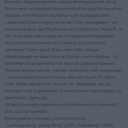
Sie nutzt Registerwechsel, subtile Atemgeräusche, feine
Portamenti und präzise Konsonantenführung für narrative
Akzente. Ihre Phrasierung beherrscht Synkopen und
rubatohafte Dehnungen, ohne den Puls aufzugeben – ein
Jazzverständnis, das Rhythmus als Erzählmotor begreift. In
der Produktion bevorzugt sie transparente Klangbilder:
akustische Instrumente im Vordergrund, punktuell
verstärkte Tiefen durch Bass oder Cello, farbige
Obertonspektren über Gitarre, Klavier und Holzbläser. So
entstehen Arrangements mit dramaturgischen Ebenen;
Themen kehren wieder, werden verdichtet oder ausgespart
– ein kompositorisches Prinzip, das sich durch ihr Werk
zieht. Diese Handschrift erlaubt ihr, Standards neu zu
belichten und Popklassiker in konturierten Kammerjazz zu
überführen. ([glm.de]
(https://www.glm.de/en/product/stefanie-boltz-the-door/?
utm_source=openai))
Diskographie (Auswahl) und Einordnung
- Le Bang Bang: „Bang Bang“ (2011), „Headbang“ (2013),