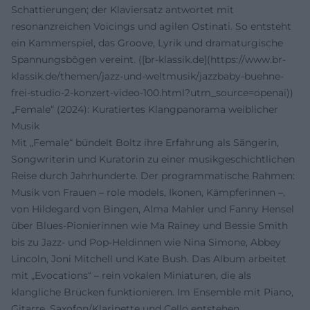
Schattierungen; der Klaviersatz antwortet mit
resonanzreichen Voicings und agilen Ostinati. So entsteht
ein Kammerspiel, das Groove, Lyrik und dramaturgische
Spannungsbögen vereint. ([br-klassik.de](https://www.br-
klassik.de/themen/jazz-und-weltmusik/jazzbaby-buehne-
frei-studio-2-konzert-video-100.html?utm_source=openai))
„Female“ (2024): Kuratiertes Klangpanorama weiblicher
Musik
Mit „Female“ bündelt Boltz ihre Erfahrung als Sängerin,
Songwriterin und Kuratorin zu einer musikgeschichtlichen
Reise durch Jahrhunderte. Der programmatische Rahmen:
Musik von Frauen – role models, Ikonen, Kämpferinnen –,
von Hildegard von Bingen, Alma Mahler und Fanny Hensel
über Blues-Pionierinnen wie Ma Rainey und Bessie Smith
bis zu Jazz- und Pop-Heldinnen wie Nina Simone, Abbey
Lincoln, Joni Mitchell und Kate Bush. Das Album arbeitet
mit „Evocations“ – rein vokalen Miniaturen, die als
klangliche Brücken funktionieren. Im Ensemble mit Piano,
Gitarre, Saxofon/Klarinette und Cello entstehen