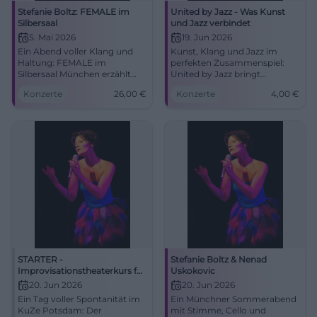
Stefanie Boltz: FEMALE im
United by Jazz - Was Kunst
Silbersaal
und Jazz verbindet
5. Mai 2026
19. Jun 2026
Ein Abend voller Klang und
Kunst, Klang und Jazz im
Haltung: FEMALE im
perfekten Zusammenspiel:
Silbersaal München erzählt
United by Jazz bringt
Frauenmusik als bewegendes
München am 19.06.2026 zum
Konzerte
26,00
€
Konzerte
4,00
€
Bühnenerlebnis. 05.05.2026,
Schwingen. Ab 4 Euro, 15 bis
26 €. #München #Theater
19 Uhr. Jetzt erleben!
#München #Jazz
STARTER -
Stefanie Boltz & Nenad
Improvisationstheaterkurs für
Uskokovic
Einsteiger*innen
20. Jun 2026
20. Jun 2026
Ein Tag voller Spontanität im
Ein Münchner Sommerabend
KuZe Potsdam: Der
mit Stimme, Cello und