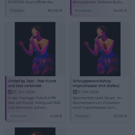
STARTER-Kurs öffnet die
Atmosphäre: Stefanie Boltz &
Bühne für Improtheater, Mut
Nenad Uskokovic feiern im
Theater
80,00
€
Konzerte
24,00
€
und gemeinsames Erzählen.
Ebenböckhaus den
20.06.2026, 10-17 Uhr, 80 Euro.
Mittsommer.
#Improtheater
#MidsummerPoem
United by Jazz - Was Kunst
Schnupperworkshop
und Jazz verbindet
Improtheater (mit Stefan)
25. Jun 2026
17. Okt 2026
In der Pasinger Fabrik trifft
Spontanität statt Skript: Im
Jazz auf Kunst, Klang auf Bild
Rechenzentrum Potsdam
und München auf ein
wird Improtheater zum
besonderes Sommerformat.
lebendigen Erlebnis.
Konzerte
4,00
€
Theater
50,00
€
Am 25.06.2026 live erleben.
17.10.2026, 50 €. Jetzt Platz
#Jazz
sichern! #Improtheater