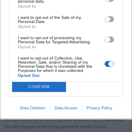
personal data.
Opted In
Wegscheider. Veranstalter und Lokalpressen berichten von
intensiven Abenden, die das Publikum auf eine Reise durch
I want to opt-out of the Sale of my
Komponistinnen‑Biografien und Songhistorien
Personal Data.
Opted In
mitnehmen. Das Format lässt sich an Konzertorte
unterschiedlicher Größe adaptieren – vom Kulturforum bis
I want to opt-out of processing my
zum Rathaus- oder Festivalsaal – und zeigt Boltz’ Stärken
Personal Data for Targeted Advertising.
Opted In
als Moderatorin, Sängerin und Erzählerin. Termine, Trailer
und Line‑ups veröffentlicht sie auf ihrer Website, das Label
I want to opt-out of Collection, Use,
Retention, Sale, and/or Sharing of my
flankiert mit Hintergrundtexten und Hörproben.
Personal Data that Is Unrelated with the
([termine.de](https://termine.de/calendar/Stefanie-
Purposes for which it was collected.
Opted Out
Boltz/CkPPpnh/Stefanie-Boltz-FEMALE-Music-made-by-
women-a-journey-through-centuries-am-9-Maerz-2025-
CONFIRM
Kulturforum-Fuerth/9Zm96w4?utm_source=openai))
Kultureller Einfluss und Kontext
Mit „Female“ verschränkt Boltz Repertoirearbeit,
Data Deletion
Data Access
Privacy Policy
Forschung und Performance. Sie beleuchtet
Komponistinnen und Interpretinnen, die trotz struktureller
Hürden prägende Beiträge geleistet haben. Diese