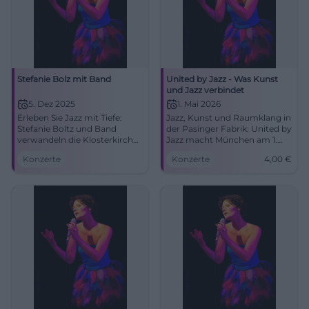
Stefanie Bolz mit Band
United by Jazz - Was Kunst
und Jazz verbindet
5. Dez 2025
1. Mai 2026
Erleben Sie Jazz mit Tiefe:
Jazz, Kunst und Raumklang in
Stefanie Boltz und Band
der Pasinger Fabrik: United by
verwandeln die Klosterkirche
Jazz macht München am 1.
Traunstein in einen
Mai 2026 zum Erlebnis. Ab 4
Konzerte
Konzerte
4,00
€
klingenden Salon. Intime
Euro dabei sein. #München
Akustik, starke Songs, ein
#Jazz
Abend voller Stimmung und
Charakter.