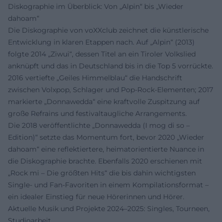
Diskographie im Überblick: Von „Alpin“ bis „Wieder
dahoam“
Die Diskographie von voXXclub zeichnet die künstlerische
Entwicklung in klaren Etappen nach. Auf „Alpin“ (2013)
folgte 2014 „Ziwui“, dessen Titel an ein Tiroler Volkslied
anknüpft und das in Deutschland bis in die Top 5 vorrückte.
2016 vertiefte „Geiles Himmelblau“ die Handschrift
zwischen Volxpop, Schlager und Pop-Rock-Elementen; 2017
markierte „Donnawedda“ eine kraftvolle Zuspitzung auf
große Refrains und festivaltaugliche Arrangements.
Die 2018 veröffentlichte „Donnawedda (I mog di so –
Edition)“ setzte das Momentum fort, bevor 2020 „Wieder
dahoam“ eine reflektiertere, heimatorientierte Nuance in
die Diskographie brachte. Ebenfalls 2020 erschienen mit
„Rock mi – Die größten Hits“ die bis dahin wichtigsten
Single- und Fan-Favoriten in einem Kompilationsformat –
ein idealer Einstieg für neue Hörerinnen und Hörer.
Aktuelle Musik und Projekte 2024–2025: Singles, Tourneen,
Studioarbeit