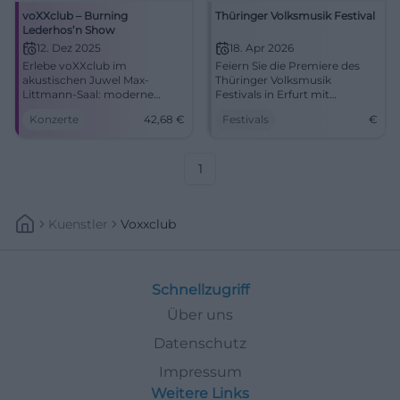
voXXclub – Burning
Thüringer Volksmusik Festival
Lederhos’n Show
12. Dez 2025
18. Apr 2026
Erlebe voXXclub im
Feiern Sie die Premiere des
akustischen Juwel Max-
Thüringer Volksmusik
Littmann-Saal: moderne
Festivals in Erfurt mit
Volksmusik, LED-Show,
bekannten Acts. Ein Muss für
Konzerte
42,68
€
Festivals
€
Mitsing-Momente. Sichere dir
Volksmusikfans!
heute deine Tickets für Bad
Kissingen.
1
Kuenstler
Voxxclub
Schnellzugriff
Über uns
Datenschutz
Impressum
Weitere Links