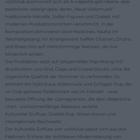
voXXclub positioniert sich als A-cappella-getriebene, aber
beatstarke Vokalgruppe, deren „Neue Volksmusik“
traditionelle Melodik, Jodler-Figuren und Dialekt mit
modernen Produktionsmitteln verschmilzt. In der
Komposition dominieren klare Hooklines, häufig im
Wechselgesang; im Arrangement treffen Gitarren, Drums
und Brass-Hits auf mehrstimmige Texturen, die live
körperlich wirken.
Die Produktion setzt auf zeitgemäßes Pop-Mixing mit
druckvollem Low-End, Claps und Crowd-Shouts, ohne die
organische Qualität der Stimmen zu verfremden. So
entsteht ein Hybrid aus Volksmusik und Schlager-Pop, der
im Club genauso funktioniert wie im Festzelt – eine
bewusste Öffnung der Genregrenzen, die dem Repertoire
chart- und bühnenfähige Relevanz verleiht.
Kultureller Einfluss: Dialekt-Pop, Wiesn-Kanon und
internationale Reichweite
Der kulturelle Einfluss von voXXclub speist sich aus drei
Faktoren: Erstens der sichtbaren Modernisierung von