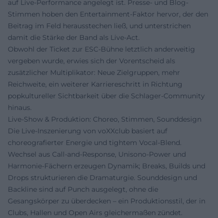
auf Live-Performance angelegt ist. Presse- und Blog-
Stimmen hoben den Entertainment-Faktor hervor, der den
Beitrag im Feld herausstechen ließ, und unterstrichen
damit die Stärke der Band als Live-Act.
Obwohl der Ticket zur ESC-Bühne letztlich anderweitig
vergeben wurde, erwies sich der Vorentscheid als
zusätzlicher Multiplikator: Neue Zielgruppen, mehr
Reichweite, ein weiterer Karriereschritt in Richtung
popkultureller Sichtbarkeit über die Schlager-Community
hinaus.
Live-Show & Produktion: Choreo, Stimmen, Sounddesign
Die Live-Inszenierung von voXXclub basiert auf
choreografierter Energie und tightem Vocal-Blend.
Wechsel aus Call-and-Response, Unisono-Power und
Harmonie-Fächern erzeugen Dynamik; Breaks, Builds und
Drops strukturieren die Dramaturgie. Sounddesign und
Backline sind auf Punch ausgelegt, ohne die
Gesangskörper zu überdecken – ein Produktionsstil, der in
Clubs, Hallen und Open Airs gleichermaßen zündet.