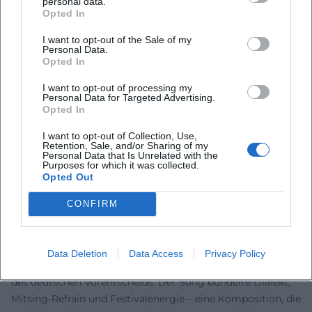
personal data.
Opted In
Lissabon“ an – ein Signal für die Anschlussfähigkeit ihres
Dialekt-Pops an die große europäische Bühne. In der
I want to opt-out of the Sale of my
Musikpresse reicht die Resonanz von Pop-Feuilleton bis
Personal Data.
Opted In
Schlagermagazin; die Band wird als Brückenbauer
zwischen Generationen gelesen, als energiegeladener Live-
I want to opt-out of processing my
Personal Data for Targeted Advertising.
Act und als Katalysator für den Volksmusik-Pop.
Opted In
Hinzu kommen Auszeichnungen aus der Szene und
Fanmedien, die die Band als Shootingstars, später als
I want to opt-out of Collection, Use,
Retention, Sale, and/or Sharing of my
etablierte Größe des Volxpop würdigen. Die mediale Linie
Personal Data that Is Unrelated with the
ist konsistent: packende Performance, starke Refrains,
Purposes for which it was collected.
Opted Out
sichtbarer Spaß an der Musik – Eigenschaften, die in
Kritiken ebenso wie in Nutzerzahlen der Streaming- und
CONFIRM
Social-Media-Plattformen reflektiert werden.
ESC-Vorentscheid 2018: „I mog di so“ als Live-Favorit
Im Vorfeld des Eurovision Song Contest 2018 gehörte
Data Deletion
Data Access
Privacy Policy
voXXclub mit „I mog di so“ zu den markantesten Beiträgen
des deutschen Vorentscheids. Der Song bündelte Dialekt,
Mitsing-Refrain und Festivalenergie – eine Komposition, die