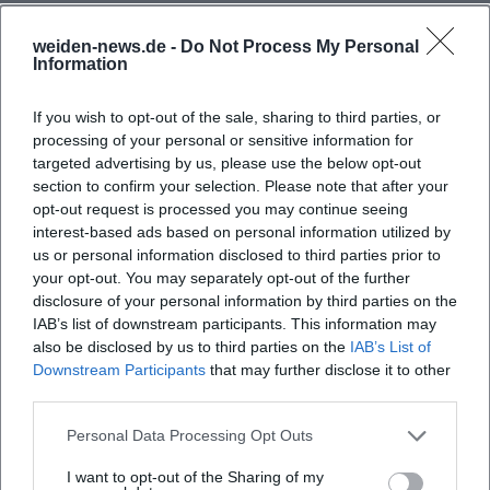
Dialekt und alpenländischen Idiomen im Popkontext.
Zweitens der Etablierung von Songs wie „Rock mi“ als
weiden-news.de -
Do Not Process My Personal
Information
Bestandteil des Wiesn-Kanons – inklusive chartrelevanter
Resonanz. Drittens der internationalen Anschlussfähigkeit:
If you wish to opt-out of the sale, sharing to third parties, or
Ob in Brasilien, wo die Band vor zehntausenden
processing of your personal or sensitive information for
Besucherinnen und Besuchern gefeiert wurde, oder in
targeted advertising by us, please use the below opt-out
Tour-Stopps bis nach China – voXXclub zeigt, wie lokale
section to confirm your selection. Please note that after your
Klangzeichen global funktionieren können.
opt-out request is processed you may continue seeing
Diese Wirkung bleibt nicht ohne Debatten: Popästhetik
interest-based ads based on personal information utilized by
und Tracht, Bühnenoutfit und Identitätsfragen – all das
us or personal information disclosed to third parties prior to
gehört zur Diskurslandschaft rund um „Neue Volksmusik“.
your opt-out. You may separately opt-out of the further
disclosure of your personal information by third parties on the
Gerade diese Reibung macht den kulturjournalistischen
IAB’s list of downstream participants. This information may
Reiz aus: voXXclub navigiert zwischen Authentizität und
also be disclosed by us to third parties on the
IAB’s List of
Popkalkül – und demonstriert, wie sich Tradition in
Downstream Participants
that may further disclose it to other
zeitgenössischer Performance neu verhandeln lässt.
third parties.
Wettbewerbe, Preise, Medienresonanz
Medial prägte sich die Band durch ECHO-Nominierungen
Personal Data Processing Opt Outs
und starke TV-Präsenz ein. 2018 trat voXXclub mit „I mog di
I want to opt-out of the Sharing of my
so“ beim deutschen ESC-Vorentscheid „Unser Lied für