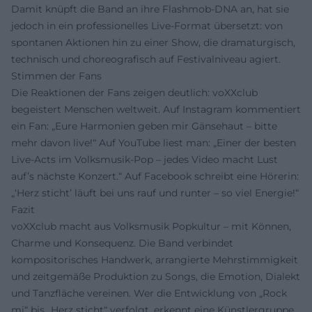
Damit knüpft die Band an ihre Flashmob-DNA an, hat sie
jedoch in ein professionelles Live-Format übersetzt: von
spontanen Aktionen hin zu einer Show, die dramaturgisch,
technisch und choreografisch auf Festivalniveau agiert.
Stimmen der Fans
Die Reaktionen der Fans zeigen deutlich: voXXclub
begeistert Menschen weltweit. Auf Instagram kommentiert
ein Fan: „Eure Harmonien geben mir Gänsehaut – bitte
mehr davon live!“ Auf YouTube liest man: „Einer der besten
Live-Acts im Volksmusik-Pop – jedes Video macht Lust
auf’s nächste Konzert.“ Auf Facebook schreibt eine Hörerin:
„‘Herz sticht’ läuft bei uns rauf und runter – so viel Energie!“
Fazit
voXXclub macht aus Volksmusik Popkultur – mit Können,
Charme und Konsequenz. Die Band verbindet
kompositorisches Handwerk, arrangierte Mehrstimmigkeit
und zeitgemäße Produktion zu Songs, die Emotion, Dialekt
und Tanzfläche vereinen. Wer die Entwicklung von „Rock
mi“ bis „Herz sticht“ verfolgt, erkennt eine Künstlergruppe,