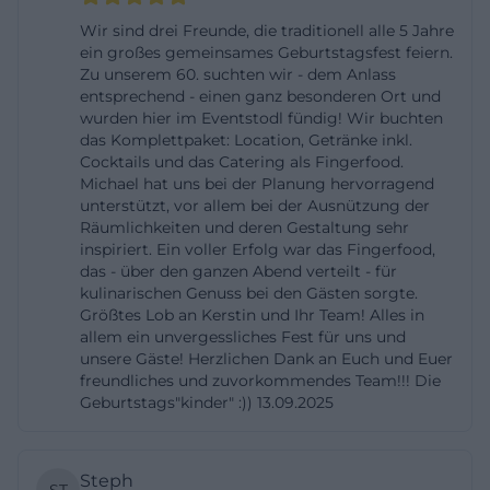
Wunschzeiten gelingen.
Wir sind drei Freunde, die traditionell alle 5 Jahre
Öffnungszeiten: Zoiglstubn, Eventstodl und Cafébar
ein großes gemeinsames Geburtstagsfest feiern.
Zu unserem 60. suchten wir - dem Anlass
im Überblick
entsprechend - einen ganz besonderen Ort und
Die Öffnungszeiten orientieren sich beim
wurden hier im Eventstodl fündig! Wir buchten
Brucksaler am jeweiligen Bereich. Für die
das Komplettpaket: Location, Getränke inkl.
Cocktails und das Catering als Fingerfood.
Zoiglstubn sind die Ausschanktermine maßgeblich,
Michael hat uns bei der Planung hervorragend
an denen klassisch Freitag bis Montag gezapft wird.
unterstützt, vor allem bei der Ausnützung der
Räumlichkeiten und deren Gestaltung sehr
Innerhalb dieses Rahmens werden die konkreten
inspiriert. Ein voller Erfolg war das Fingerfood,
Zeiten pro Termin kommuniziert, inklusive etwaiger
das - über den ganzen Abend verteilt - für
Winterzeiten. So stellen Gäste sicher, dass sie
kulinarischen Genuss bei den Gästen sorgte.
Größtes Lob an Kerstin und Ihr Team! Alles in
genau dann kommen, wenn die Stubn geöffnet
allem ein unvergessliches Fest für uns und
sind und der Zoigl frisch ins Glas läuft. Zusätzlich
unsere Gäste! Herzlichen Dank an Euch und Euer
freundliches und zuvorkommendes Team!!! Die
lohnt der Blick auf die Speisekarte des jeweiligen
Geburtstags"kinder" :)) 13.09.2025
Wochenendes, denn sie variiert passend zur Saison
mit warmen Gerichten und deftigen Brotzeiten aus
der Region.
Steph