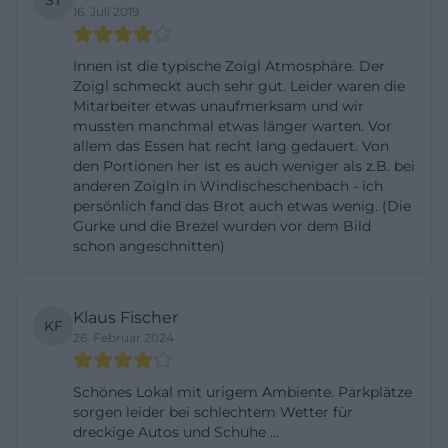
ST
16. Juli 2019
Der Eventstodl funktioniert anders: Als
Eventlocation öffnet er nach Vereinbarung. Wer
Innen ist die typische Zoigl Atmosphäre. Der
eine Hochzeit, einen runden Geburtstag, eine
Zoigl schmeckt auch sehr gut. Leider waren die
Firmenfeier, ein Meeting oder ein Kulturformat
Mitarbeiter etwas unaufmerksam und wir
plant, stimmt Termin und Umfang direkt mit dem
mussten manchmal etwas länger warten. Vor
allem das Essen hat recht lang gedauert. Von
Team ab. Die Bandbreite reicht von kleinen Feiern
den Portionen her ist es auch weniger als z.B. bei
auf einer Etage bis hin zu großen Festen, die die
anderen Zoigln in Windischeschenbach - ich
persönlich fand das Brot auch etwas wenig. (Die
offene Galerie zwischen erstem und zweitem
Gurke und die Brezel wurden vor dem Bild
Obergeschoss für besondere Sichtachsen und
schon angeschnitten)
Fotomotive nutzen. Technik und Klima sind so
ausgelegt, dass sich die Räume auch bei vollem
Klaus Fischer
Haus angenehm nutzen lassen. Damit ist der
KF
26. Februar 2024
Eventstodl nicht nur eine
Schlechtwetter‑Alternative, sondern eine
Schönes Lokal mit urigem Ambiente. Parkplätze
eigenständige Bühne für individuelle
sorgen leider bei schlechtem Wetter für
dreckige Autos und Schuhe ...
Inszenierungen.