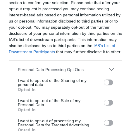
section to confirm your selection. Please note that after your
konkret benannten Termine. Für das Jahr 2026 sind
Eventstodl und Cafébar?
opt-out request is processed you may continue seeing
beim Brucksaler unter anderem folgende
interest-based ads based on personal information utilized by
Ausschankwochenenden genannt: 16. bis 19.
us or personal information disclosed to third parties prior to
Wie viele Personen passen in den Eventstodl und
your opt-out. You may separately opt-out of the further
Januar, 20. bis 23. Februar, 20. bis 23. März, 17. bis 20.
welche Ausstattung gibt es?
disclosure of your personal information by third parties on the
April, der Feiertag 14. Mai, zusätzlich 15. bis 18. Mai, 19.
IAB’s list of downstream participants. This information may
bis 22. Juni, 10. bis 13. Juli, der 1. August als
Gibt es Sitzplätze im Freien und einen
also be disclosed by us to third parties on the
IAB’s List of
Downstream Participants
that may further disclose it to other
Biergarten?
Sommerfest, 18. bis 21. September, 16. bis 19.
third parties.
Oktober, 6. bis 9. November als Kirwa, 20. bis 23.
Wie reise ich an und wo kann ich parken?
November sowie 18. bis 21. Dezember. Wer einen
Personal Data Processing Opt Outs
Wochenendbesuch plant, sollte nachsehen, ob
I want to opt-out of the Sharing of my
personal data.
rund um diese Zeit weitere Programmpunkte wie
Wie kann ich buchen oder Kontakt aufnehmen?
Opted In
kleine Konzerte, Lesungen oder Vereinsaktionen
I want to opt-out of the Sale of my
stattfinden. Die Erfahrung zeigt, dass im Umfeld
Personal Data.
Opted In
der Ausschanktermine gerne zusätzliche
Bewertungen
Highlights angesetzt werden, die das
I want to opt-out of processing my
Personal Data for Targeted Advertising.
Wirtshauserlebnis abrunden.
Opted In