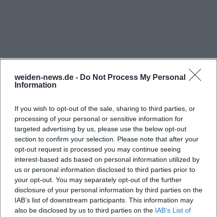
Kapazität, Stimmung und Ablauf
Der Butterhof versteht sich als Hochzeitsscheune
und Eventort mit einer klaren Größenempfehlung
von bis zu 100 Gästen. Diese Angabe ist
entscheidend für den Planungsrahmen, denn sie
beschreibt die Bestuhlungs- und
weiden-news.de -
Do Not Process My Personal
Information
Bewegungsflächen im Saal und berücksichtigt
zugleich typische Elemente wie Tanzfläche, Buffet
If you wish to opt-out of the sale, sharing to third parties, or
oder Fotopoints. Für Feiern in diesem Rahmen sind
processing of your personal or sensitive information for
Tische, Stühle und Stehtische vorhanden, sodass
targeted advertising by us, please use the below opt-out
section to confirm your selection. Please note that after your
ohne externen Mietaufwand eine vollständige
opt-out request is processed you may continue seeing
Häufig gestellte Fragen
Grundausstattung bereitsteht. Eine feste,
interest-based ads based on personal information utilized by
nummerierte Platzordnung ist nicht vorgesehen;
us or personal information disclosed to third parties prior to
your opt-out. You may separately opt-out of the further
dadurch entstehen vielfältige
Wie viele Gäste passen in den Butterhof Festsaal?
disclosure of your personal information by third parties on the
Bestuhlungsvarianten, von langen Tafeln über
IAB’s list of downstream participants. This information may
runde Tische bis zu kombinierten Lösungen mit
also be disclosed by us to third parties on the
IAB’s List of
Ist eine freie Trauung direkt am Butterhof