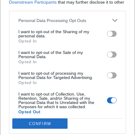
Downstream Participants
that may further disclose it to other
Stehtischen für den Empfang. Die Bar im Saal
möglich?
third parties.
erleichtert den Servicefluss und sorgt dafür, dass
Personal Data Processing Opt Outs
Getränke ohne weite Wege verfügbar sind. Ergänzt
Wo kann ich beim Butterhof Festsaal parken?
wird das Innengeschehen durch den Hofbereich
I want to opt-out of the Sharing of my
personal data.
und den Blick ins Grüne, der sich ideal für den
Welche Ausstattung ist vorhanden?
Opted In
Sektempfang oder ruhige Momente zwischen
I want to opt-out of the Sale of my
Trauung und Dinner eignet. Besonders für
Personal Data.
Wie kann ich eine Besichtigung oder Buchung
Opted In
Hochzeiten ist diese Mischung aus drinnen und
anfragen?
draußen wertvoll, weil sie das Fest dynamischer
I want to opt-out of processing my
Personal Data for Targeted Advertising.
macht und natürliche Übergänge schafft. Aus
Gibt es einen festen Sitzplan mit nummerierten
Opted In
Gästestimmen geht hervor, dass die
Plätzen?
I want to opt-out of Collection, Use,
Räumlichkeiten vor allem für Feiern bis zur
Retention, Sale, and/or Sharing of my
Personal Data that Is Unrelated with the
empfohlenen Größe sehr gut funktionieren,
Purposes for which it was collected.
Opted Out
während eine deutliche Überschreitung der 100er
Bewertungen
Marke die Bewegungsflächen verringert und damit
CONFIRM
die Abläufe beengt. Für Gastgeberinnen und