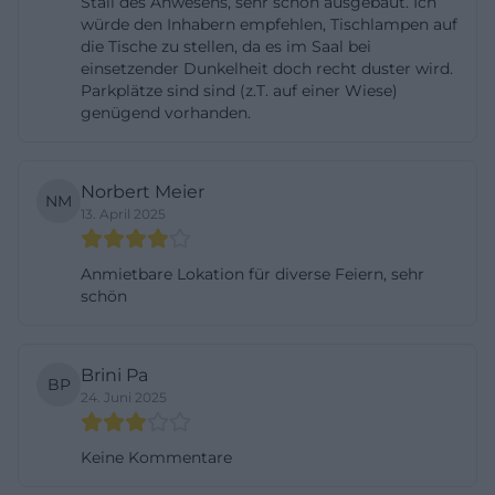
Stall des Anwesens, sehr schön ausgebaut. Ich
Übergänge wirken entspannt.
würde den Inhabern empfehlen, Tischlampen auf
Freie Trauung im Innenhof und Naturkulisse:
die Tische zu stellen, da es im Saal bei
einsetzender Dunkelheit doch recht duster wird.
Zeremonien unter Trauerweiden
Parkplätze sind sind (z.T. auf einer Wiese)
Ein besonderes Merkmal am Butterhof ist die
genügend vorhanden.
Möglichkeit zur freien Trauung direkt vor Ort. Damit
entfällt der Ortswechsel zwischen Zeremonie und
Norbert Meier
Feier, und das Fest bekommt eine elegante, in sich
NM
13. April 2025
ruhende Struktur. Erfahrungsberichte aus einer
fotografischen Dokumentation beschreiben eine
Anmietbare Lokation für diverse Feiern, sehr
Zeremonie im Innenhof unter großen
schön
Trauerweiden, die der Szenerie eine poetische Note
verleihen. Diese Bilder zeigen anschaulich, wie die
Brini Pa
BP
Naturkulisse zu verschiedenen Tageszeiten wirkt,
24. Juni 2025
etwa beim First Look, beim Paarshooting in der
nahen Umgebung und später beim Anstoßen nach
Keine Kommentare
der Trauung. In der Praxis bedeutet das für Paare,