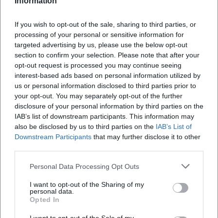
Information
findet die wichtigsten Kontaktdaten auf der
offiziellen Kontaktseite. Die Vereinsadresse lautet
If you wish to opt-out of the sale, sharing to third parties, or
Ludwig-Wolker-Weg 19-21, 92637 Weiden i.d.OPf.
processing of your personal or sensitive information for
targeted advertising by us, please use the below opt-out
Dazu kommen die Telefonnummer +49 961 32340
section to confirm your selection. Please note that after your
und die E-Mail-Adresse info@djkweiden.de. Diese
opt-out request is processed you may continue seeing
Angaben sind für Eltern, Sportler, Interessierte und
interest-based ads based on personal information utilized by
us or personal information disclosed to third parties prior to
Gäste besonders praktisch, weil sich Fragen zur
your opt-out. You may separately opt-out of the further
Mitgliedschaft, zu Trainingszeiten oder zu Räumen
disclosure of your personal information by third parties on the
so schnell klären lassen. Die Website beschreibt die
IAB’s list of downstream participants. This information may
also be disclosed by us to third parties on the
IAB’s List of
DJK außerdem als den Breitensportverein in
Downstream Participants
that may further disclose it to other
Weiden und Umgebung, was den offenen
third parties.
Häufig gestellte Fragen
Charakter des Vereins gut auf den Punkt bringt. Für
Personal Data Processing Opt Outs
die Suche nach Adresse und Kontakt ist das
wichtig, denn viele Nutzer möchten nicht lange
I want to opt-out of the Sharing of my
Wo ist die DJK Weiden 1921 e.V. genau?
personal data.
scrollen oder mehrere Unterseiten öffnen, sondern
Opted In
direkt sehen, wo der Verein sitzt und wie man ihn
Wie kann ich die DJK Weiden kontaktieren?