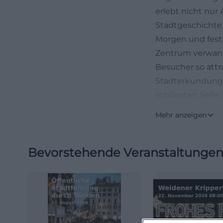
erlebt nicht nur
Stadtgeschichte,
Morgen und festl
Zentrum verwand
Besucher so attra
Stadterkundungen
schönsten Seite
tourismus.info/
Mehr anzeigen
Historischer Mar
Der historische
Bevorstehende Veranstaltunge
Marktplatz von 
liegt der Marktp
den Bereich zwi
die schönen Gieb
unverwechselbare
der Renaissance 