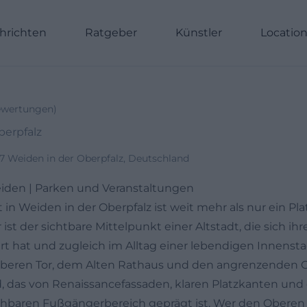
hrichten
Ratgeber
Künstler
Locatio
wertungen
)
berpfalz
7 Weiden in der Oberpfalz, Deutschland
iden | Parken und Veranstaltungen
in Weiden in der Oberpfalz ist weit mehr als nur ein Pla
ist der sichtbare Mittelpunkt einer Altstadt, die sich ih
t hat und zugleich im Alltag einer lebendigen Innensta
eren Tor, dem Alten Rathaus und den angrenzenden Ga
ld, das von Renaissancefassaden, klaren Platzkanten un
aren Fußgängerbereich geprägt ist. Wer den Oberen 