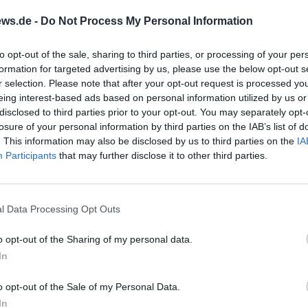
ie ein bewusst gewachsener historischer Stadtraum. Wer
ws.de -
Do Not Process My Personal Information
einzelne Gebäude, sondern ein Ensemble, das die Entwic
enau deshalb wird der Platz häufig als Herz der Altstadt
to opt-out of the sale, sharing to third parties, or processing of your per
formation for targeted advertising by us, please use the below opt-out s
d ist für Stadtführungen, Altstadtspaziergänge und t
r selection. Please note that after your opt-out request is processed y
 natürlicher Ausgangspunkt. ([weiden-tourismus.info]
eing interest-based ads based on personal information utilized by us or
iden-tourismus.info/sehenswuerdigkeiten/bauten-
disclosed to third parties prior to your opt-out. You may separately opt-
2026
losure of your personal information by third parties on the IAB’s list of
tplatz))
. This information may also be disclosed by us to third parties on the
IA
2026
s Ensembles steht das Alte Rathaus, das zwischen 153
Participants
that may further disclose it to other third parties.
g pur in
 Nopl, Zimmerermeister Hans Stieber und Steinmetz An
pperlweg
 Eine umfassende Renovierung zwischen 1914 und 1917 
t,
arme des Gebäudes bewahrt und seine Rolle als Wahrzei
Kostenlos
l Data Processing Opt Outs
nd
gestärkt. Besonders eindrucksvoll ist die Balkendecke i
e.
o opt-out of the Sharing of my personal data.
ch und
ne handwerkliche Arbeit aus dem 16. Jahrhundert. Früher
In
gen.
r als Verwaltungsgebäude, sondern auch als gesellschaf
t
Stadt, in dem Theater- und Tanzveranstaltungen stattfa
o opt-out of the Sale of my Personal Data.
it lebendiger Nutzung: In der Passage im Erdgeschoss 
In