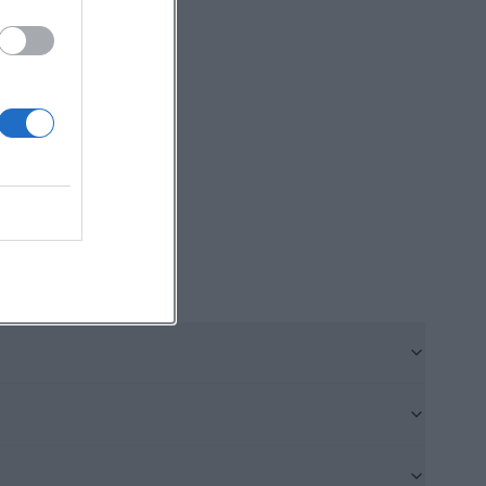
-Information und
das Haus nicht
.info]
aeler/altes-
n die Gegenwart.
chstuhl,
Besonders
assade mit dem
und 16:35 Uhr
et das Alte
n Marker, der
bindung aus
en Oberen Markt
mt. Wer die
mus.info]