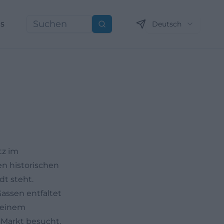
ns
Deutsch
Suchen
tz im
ren historischen
dt steht.
ssen entfaltet
d einem
Markt besucht,