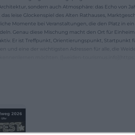
 Architektur, sondern auch Atmosphäre: das Echo von J
 das leise Glockenspiel des Alten Rathauses, Marktges
iche Momente bei Veranstaltungen, die den Platz in ein 
eln. Genau diese Mischung macht den Ort für Einheim
ktiv. Er ist Treffpunkt, Orientierungspunkt, Startpunkt f
 und eine der wichtigsten Adressen für alle, die Weid
 kennenlernen möchten. ([weiden-tourismus.info](https
sehenswuerdigkeiten/bauten-denkmaeler/marktplatz))
ktplatz und Altes Rathaus
 Zusammenhang des Oberen Marktes ist eng mit dem 
n
Weiden verbunden. Zwischen dem Oberen Tor und dem 
latz, der 1489 den Namen Der Ring trug. Der Oberer Mark
schen dem Oberen Tor und dem Alten Rathaus. Besonde
elhäuser aus der Zeit nach 1540, die dem Platz bis heut
s Gesicht geben. In den Bürgerhäusern lassen sich di
erkennen, wodurch der Oberer Markt nicht wie eine zufäl