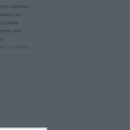
ahrhunderten
chehen am
soziales
ische wie
ür
en von seiner
://www.weiden-
gesamten
Unteren Tor
t bildet dabei
rs prägend sind
e ein
e Stilmerkmale
lige Freifläche