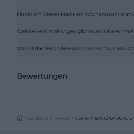
(https://www.we
Findet am Oberer Markt ein Wochenmarkt statt
rathaus?L=0))
Parken, Anreise
Welche Veranstaltungen gibt es am Oberer Mark
Für Besucher ist
historische Kern
Was ist das Besondere am Alten Rathaus am Ob
Straßen und Plät
und Max-Reger-S
Aufenthalt ruhi
Geschäften, Gas
Bewertungen
Auto anreist, pa
Parkplätzen in u
weitgehend autof
das ein spürbare
anschließend en
Locations
In
Weiden
Oberer Markt ChIJN8CAC U
tourismus.info](h
Die touristische 