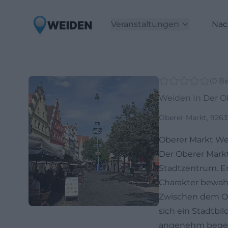
Veranstaltungen
Nac
(
0
Be
Weiden In Der O
Oberer Markt, 9263
Oberer Markt We
Der Oberer Markt 
Stadtzentrum. Er 
Charakter bewahr
Zwischen dem Ob
sich ein Stadtbi
angenehm begehb