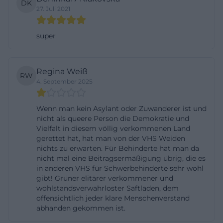
DK
Kreativformaten. Damit richtet sich die Einrichtung
27. Juli 2021
nicht ausschließlich an klassische Erwachsene,
sondern auch an Kinder, Jugendliche und Familien,
super
die gemeinsam lernen oder ihre Freizeit sinnvoll
gestalten möchten. Wer im Netz nach
Regina Weiß
RW
volkshochschule weiden programm 2026 sucht,
4. September 2025
erwartet häufig genau diese Bandbreite: ein Ort, an
dem Sprachkurse, Gesundheitsangebote,
Wenn man kein Asylant oder Zuwanderer ist und
Kreativworkshops, digitale Bildung und
nicht als queere Person die Demokratie und
Vielfalt in diesem völlig verkommenen Land
Familienformate nebeneinander bestehen. Dazu
gerettet hat, hat man von der VHS Weiden
kommt mit vhs2business ein
nichts zu erwarten. Für Behinderte hat man da
nicht mal eine Beitragsermäßigung übrig, die es
Unternehmensbereich für Inhouse-Trainings, der
in anderen VHS für Schwerbehinderte sehr wohl
die Verbindung zwischen Weiterbildung und
gibt! Grüner elitärer verkommener und
regionaler Wirtschaft sichtbar macht. Die
wohlstandsverwahrloster Saftladen, dem
offensichtlich jeder klare Menschenverstand
Volkshochschule Weiden ist daher nicht nur ein
abhanden gekommen ist.
Kursort, sondern ein flexibles Bildungszentrum mit