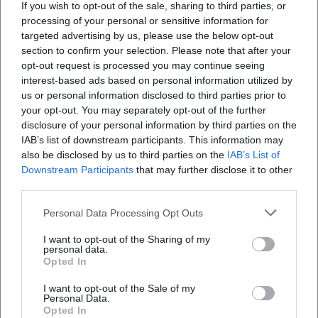
If you wish to opt-out of the sale, sharing to third parties, or
zufällig zusammengesetzt, sondern folgt einem
Welche Öffnungszeiten hat die Volkshochschule
processing of your personal or sensitive information for
sehr klaren Bildungsverständnis, das vom ersten
Weiden?
targeted advertising by us, please use the below opt-out
Orientierungskurs bis zur beruflichen Qualifizierung
section to confirm your selection. Please note that after your
opt-out request is processed you may continue seeing
reicht. ([weiden.de]
Wie lautet die Telefonnummer der
interest-based ads based on personal information utilized by
Volkshochschule Weiden?
(https://www.weiden.de/familie/schule-und-
us or personal information disclosed to third parties prior to
bildung/volkshochschule/zrb))
your opt-out. You may separately opt-out of the further
disclosure of your personal information by third parties on the
Wo kann ich bei der Volkshochschule Weiden
Ein besonders starker Schwerpunkt liegt auf den
IAB’s list of downstream participants. This information may
parken?
Sprachen. Die Stadt Weiden nennt für die
also be disclosed by us to third parties on the
IAB’s List of
Volkshochschule und das Zentrum für regionale
Downstream Participants
that may further disclose it to other
third parties.
Welche Räume und Ausstattung gibt es vor Ort?
Bildung rund 15.000 Teilnehmer pro Jahr, 37
Mitarbeitende und etwa 250 Dozenten. Im
Personal Data Processing Opt Outs
Seit wann gibt es die Volkshochschule Weiden?
Fachbereich Sprachen & Verständigung werden 13
I want to opt-out of the Sharing of my
Fremdsprachen in rund 180 Kursen angeboten. Das
personal data.
Opted In
ist ein bemerkenswertes Angebot für eine
kommunale Bildungseinrichtung und erklärt,
Bewertungen
I want to opt-out of the Sale of my
Personal Data.
warum die Volkshochschule nicht nur für lokale
Opted In