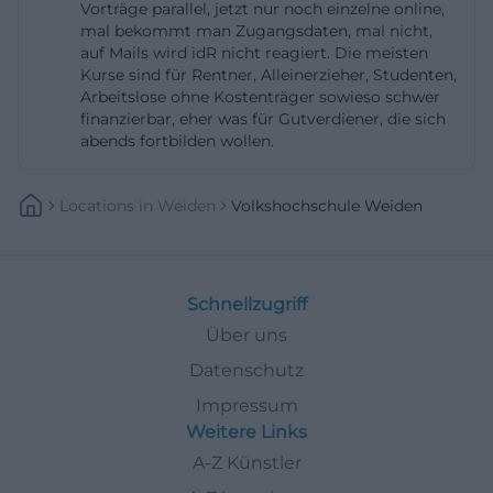
Vorträge parallel, jetzt nur noch einzelne online,
Adresse info@vhs-weiden-neustadt.de auf der
mal bekommt man Zugangsdaten, mal nicht,
offiziellen Seite und auf der städtischen
auf Mails wird idR nicht reagiert. Die meisten
Kurse sind für Rentner, Alleinerzieher, Studenten,
Informationsseite hinterlegt. Das macht die
Arbeitslose ohne Kostenträger sowieso schwer
Kontaktaufnahme einfach und zeigt zugleich, dass
finanzierbar, eher was für Gutverdiener, die sich
die Einrichtung klassisch vor Ort und digital
abends fortbilden wollen.
erreichbar ist. ([vhs-weiden-neustadt.de]
(https://www.vhs-weiden-neustadt.de/))
Locations
In
Weiden
Volkshochschule Weiden
Die Volkshochschule Weiden-Neustadt gGmbH
sitzt laut städtischer Seite und Impressum an der
Luitpoldstraße 24 in 92637 Weiden i.d.OPf. Die Stadt
Schnellzugriff
Weiden nennt dort ausdrücklich die
Über uns
Ansprechpartner der Volkshochschule Weiden
Datenschutz
Neustadt und des Zentrums für regionale Bildung.
Impressum
Das ist für Suchende wichtig, weil die Organisation
Weitere Links
unter mehreren Bezeichnungen auftaucht:
A-Z Künstler
Volkshochschule Weiden, Volkshochschule