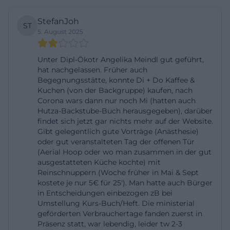
vielen Eintrittspunkten. ([weiden.de]
StefanJoh
(https://www.weiden.de/familie/schule-und-
ST
5. August 2025
bildung/volkshochschule/zrb))
Öffnungszeiten, Telefonnummer und Kontakt
Unter Dipl-Ökotr Angelika Meindl gut geführt,
Für die praktische Planung sind Öffnungszeiten
hat nachgelassen. Früher auch
und Kontaktdaten oft wichtiger als die reine
Begegnungsstätte, konnte Di + Do Kaffee &
Kuchen (von der Backgruppe) kaufen, nach
Programmliste. Die offizielle Website nennt für die
Corona wars dann nur noch Mi (hatten auch
Geschäftsstelle in der Luitpoldstraße 24 werktags
Hutza-Backstube-Buch herausgegeben), darüber
findet sich jetzt gar nichts mehr auf der Website.
unterschiedliche Bürozeiten. Montag, Dienstag und
Gibt gelegentlich gute Vorträge (Anästhesie)
Donnerstag ist der Service vormittags und
oder gut veranstalteten Tag der offenen Tür
nachmittags erreichbar, Mittwoch und Freitag
(Aerial Hoop oder wo man zusammen in der gut
ausgestatteten Küche kochte) mit
vormittags. Wer persönlich vorbeikommen möchte,
Reinschnuppern (Woche früher in Mai & Sept
sollte diese Zeiten im Blick behalten und im Zweifel
kostete je nur 5€ für 25'). Man hatte auch Bürger
in Entscheidungen einbezogen zB bei
kurz anrufen, bevor der Weg nach Weiden
Umstellung Kurs-Buch/Heft. Die ministerial
angetreten wird. Die zentrale Telefonnummer
geförderten Verbrauchertage fanden zuerst in
lautet 0961 48178-0, zusätzlich ist die E-Mail-
Präsenz statt, war lebendig, leider tw 2-3