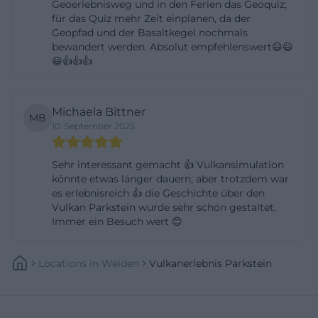
Geoerlebnisweg und in den Ferien das Geoquiz;
Begleitung eines Vollzahlers freien Eintritt. Diese
für das Quiz mehr Zeit einplanen, da der
Geopfad und der Basaltkegel nochmals
Konditionen machen den Besuch für
bewandert werden. Absolut empfehlenswert😃😃
unterschiedliche Zielgruppen planbar – ob als
😃👍👍👍
Familienausflug, Klassenfahrt, Vereinsprogramm
oder spontane Wochenendaktivität. Tickets
Michaela Bittner
erhalten Sie an der Museumskasse vor Ort in der
MB
10. September 2025
Schloßgasse 5, 92711 Parkstein. Für
Gruppenführungen lohnt sich eine vorherige
Sehr interessant gemacht 👍 Vulkansimulation
Abstimmung; das Haus bietet Führungen in
könnte etwas länger dauern, aber trotzdem war
es erlebnisreich 👍 die Geschichte über den
Zusammenarbeit mit Rangern des GEOPARK
Vulkan Parkstein wurde sehr schön gestaltet.
Bayern–Böhmen und entwickelt auf Wunsch
Immer ein Besuch wert 😊
altersspezifische, museumspädagogische
Programme. Das Team ist telefonisch unter +49
Locations
In
Weiden
Vulkanerlebnis Parkstein
(0)9602 61639-10 sowie per E‑Mail an
vulkanerlebnis@parkstein.de erreichbar.
Inhaltlich ist der Besuch so angelegt, dass sich auch