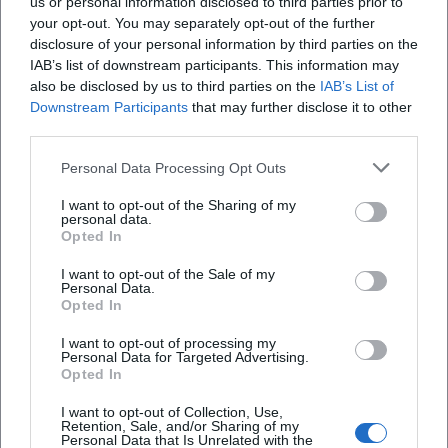
us or personal information disclosed to third parties prior to
bleibt geschlossen; der Dreikönigstag (06.01.2026)
your opt-out. You may separately opt-out of the further
disclosure of your personal information by third parties on the
ist geöffnet. Wer einen kombinierten Innen- und
Wie kaufe ich Tickets oder buche Führungen?
IAB’s list of downstream participants. This information may
Außenbesuch plant, profitiert von der Flexibilität
also be disclosed by us to third parties on the
IAB’s List of
des Geotops: Der Basaltkegel mit
Downstream Participants
that may further disclose it to other
Wo kann ich beim Vulkanerlebnis Parkstein
third parties.
Aussichtsplattform, die markante Basaltwand und
parken?
der Geopfad sind ganzjährig frei zugänglich. Die
Personal Data Processing Opt Outs
Felsenkeller in der Kapuzinergasse sind täglich von
Ist das Museum barrierefrei zugänglich?
I want to opt-out of the Sharing of my
08:00 bis 20:00 Uhr geöffnet. Wichtig für die kalte
personal data.
Opted In
Jahreszeit: Für die Fußwege am Basaltkegel
Kann ich den Basaltkegel ganzjährig besuchen
besteht kein Winterdienst, die Begehung bei
und was muss ich bei Wetter beachten?
I want to opt-out of the Sale of my
Personal Data.
Schnee und Eis erfolgt auf eigene Gefahr. Der
Opted In
westliche Aufstieg entlang des Geopfads ist
I want to opt-out of processing my
kinderwagengerecht. Dank klarer Wegweisung mit
Personal Data for Targeted Advertising.
Bewertungen
Opted In
grauen Schildern und orangefarbenen Pfeilen ist
I want to opt-out of Collection, Use,
die Orientierung am Kegel sehr einfach. Wer
Retention, Sale, and/or Sharing of my
Der Masder
Personal Data that Is Unrelated with the
ausschließlich Informationen sammeln möchte,
DM