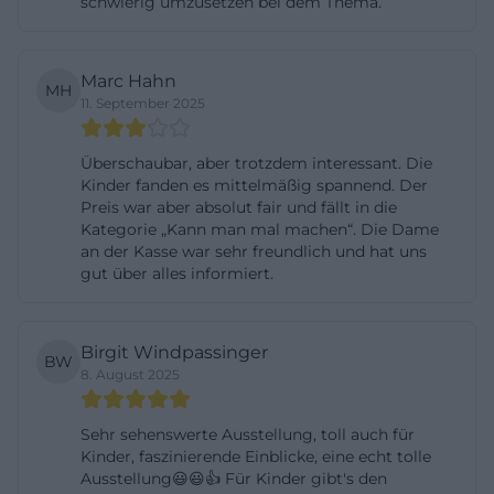
schwierig umzusetzen bei dem Thema.
Aushänge vor Ort oder die Hinweise des
Museumsteams.
Marc Hahn
Eintrittspreise und Tickets für das Vulkanerlebnis
MH
11. September 2025
Parkstein
Transparente und familienfreundliche Preise
Überschaubar, aber trotzdem interessant. Die
gehören zum Profil des Vulkanerlebnis Parkstein.
Kinder fanden es mittelmäßig spannend. Der
Preis war aber absolut fair und fällt in die
Erwachsene zahlen 6,00 Euro Eintritt. Ermäßigte
Kategorie „Kann man mal machen“. Die Dame
Tickets kosten 4,50 Euro und gelten für
an der Kasse war sehr freundlich und hat uns
Schülerinnen und Schüler, Studierende,
gut über alles informiert.
Seniorinnen und Senioren sowie Menschen mit
Behinderung jeweils gegen Vorlage eines gültigen
Birgit Windpassinger
BW
Nachweises. Familien profitieren von der
8. August 2025
Familienkarte für 15,00 Euro. Gruppen ab zehn
Personen zahlen 4,50 Euro pro Person; für
Sehr sehenswerte Ausstellung, toll auch für
Schulklassen und Kindergärten beträgt der Preis
Kinder, faszinierende Einblicke, eine echt tolle
Ausstellung😃😃👍 Für Kinder gibt's den
3,50 Euro pro Person. Vorschulkinder haben in