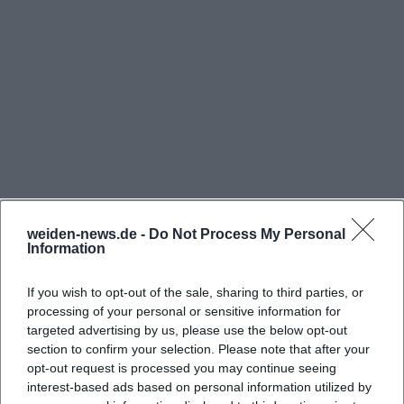
vom 11. November 2025 bis 30. März 2026 öffnet das
Museum jeweils von Donnerstag bis Sonntag
zwischen 13 und 17 Uhr; montags bis mittwochs
bleibt geschlossen. In der Sommersaison vom 31.
März 2026 bis 7. November 2026 sind die Türen von
Dienstag bis Sonntag jeweils von 11 bis 17 Uhr
geöffnet; montags ist Ruhetag. Zusätzlich
veröffentlicht das Vulkanerlebnis Parkstein jährlich
gesonderte Regelungen für Feiertage. Für
weiden-news.de -
Do Not Process My Personal
2025/2026 gilt: Karfreitag (18.04.2025) war
Information
Häufig gestellte Fragen
geschlossen, Ostersonntag und Ostermontag
If you wish to opt-out of the sale, sharing to third parties, or
geöffnet; am Tag der Arbeit, zu Christi Himmelfahrt,
processing of your personal or sensitive information for
Pfingsten und Fronleichnam ist geöffnet;
Wann hat das Vulkanerlebnis Parkstein geöffnet?
targeted advertising by us, please use the below opt-out
Allerheiligen (01.11.2025) geschlossen; Buß- und
section to confirm your selection. Please note that after your
opt-out request is processed you may continue seeing
Bettag (19.11.2025) geöffnet; an Heiligabend, den
Was kostet der Eintritt ins Vulkanerlebnis
interest-based ads based on personal information utilized by
Weihnachtsfeiertagen, Silvester sowie Neujahr
Parkstein?