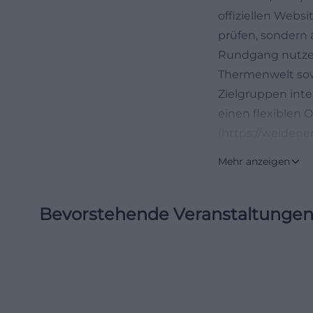
offiziellen Websi
prüfen, sondern 
Rundgang nutzen,
Thermenwelt sowo
Zielgruppen inte
einen flexiblen 
(https://weiden
Öffnungszeiten 
Mehr anzeigen
Die offiziellen Ö
Woche als auch 
Bevorstehende Veranstaltunge
geschlossen, von
sowie Sonntag von
sowie Samstag, S
Einlass diensta
eignet sich die 
der Arbeit oder