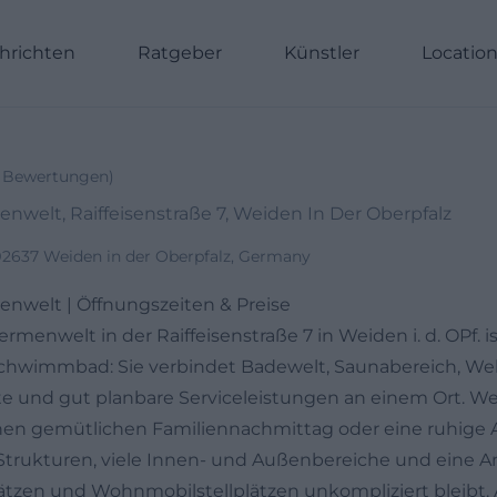
hrichten
Ratgeber
Künstler
Locatio
Bewertungen
)
welt, Raiffeisenstraße 7, Weiden In Der Oberpfalz
, 92637 Weiden in der Oberpfalz, Germany
nwelt | Öffnungszeiten & Preise
menwelt in der Raiffeisenstraße 7 in Weiden i. d. OPf. i
Schwimmbad: Sie verbindet Badewelt, Saunabereich, Wel
e und gut planbare Serviceleistungen an einem Ort. We
nen gemütlichen Familiennachmittag oder eine ruhige A
e Strukturen, viele Innen- und Außenbereiche und eine An
ätzen und Wohnmobilstellplätzen unkompliziert bleibt. 