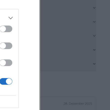
Euro für zwei
 Bade- und
r Stunden und 25
eise: Von 2 bis 5
de, 4 Euro für
usätzlich gibt es
st. ([weidener-
))
 eigenen Kind im
n 3 Euro pro Kind
hsenen frei
em Ehrentag
 können im
em kaufen. Das
ere Lösung für
28. Dezember 2025
 sich den Weg