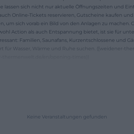
te lassen sich nicht nur aktuelle Öffnungszeiten und Eint
auch Online-Tickets reservieren, Gutscheine kaufen und
 um sich vorab ein Bild von den Anlagen zu machen. G
hl Action als auch Entspannung bietet, ist sie für unte
ressant: Familien, Saunafans, Kurzentschlossene und Gäs
Ort für Wasser, Wärme und Ruhe suchen. ([weidener-th
er-thermenwelt.de/en/opening-times))
der Weidener Thermenwelt und Sauna
ffnungszeiten sind so gestaltet, dass sich ein Besuch so
am Wochenende gut einplanen lässt. Die Badewelt ist 
n
 Dienstag bis Freitag zwischen 13 und 21 Uhr geöffnet
 11 bis 21 Uhr. Für die Sauna gelten Dienstag bis Freitag
onntag und an Feiertagen 11 bis 22 Uhr. Im Badebereic
gs bis sonntags um 20:15 Uhr, das Schwimmen um 20:45 
Keine Veranstaltungen gefunden
Thermenwelt sehr gut für späte Nachmittage, einen la
 einen entspannten Wochenendbesuch. An Feiertagen, i