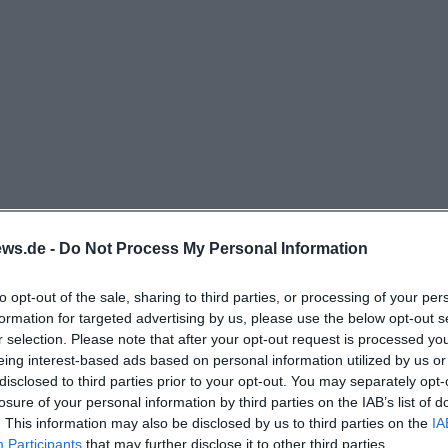
n Sondertagen können abweichende Regelungen gelten
er ein Blick auf die offizielle Seite. ([weidener-thermen
er-thermenwelt.de/en/opening-times))
t ist die Damensauna: Mittwochs ist die Saunawelt auß
a organisiert, ansonsten wird gemischt sauniert. Wer ei
sollte außerdem die XXL-Saunanächte im Blick behalten
den in der Therme und halbstündige Aufgüsse angekündi
geben dem Besuch einen eventartigen Charakter und 
h für regelmäßige Gäste interessant, die nicht nur sc
ws.de -
Do Not Process My Personal Information
 Aufgüsse, Ruhephasen und besondere Saunaabende er
to opt-out of the sale, sharing to third parties, or processing of your per
ist vor allem wichtig, dass die Öffnungszeiten des Sch
formation for targeted advertising by us, please use the below opt-out s
t nicht identisch sind und man den Aufenthalt je nach Z
r selection. Please note that after your opt-out request is processed y
r abends anlegen kann. ([weidener-thermenwelt.de](htt
eing interest-based ads based on personal information utilized by us or
disclosed to third parties prior to your opt-out. You may separately opt-
en/opening-times))
losure of your personal information by third parties on the IAB’s list of
nd Tickets
. This information may also be disclosed by us to third parties on the
IA
spreisen setzt die Weidener Thermenwelt auf Zeitmodelle
Participants
that may further disclose it to other third parties.