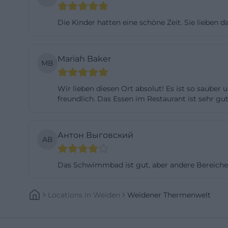
der Stadt, zeigt
Die Kinder hatten eine schöne Zeit. Sie lieben 
die sich dort be
nicht nur klassi
und gemeinschaf
Mariah Baker
MB
(https://weiden
Im Außenbereich 
Wir lieben diesen Ort absolut! Es ist so sauber
bis 105 Grad, ein
freundlich. Das Essen im Restaurant ist sehr g
eine Wurzelsauna
Kupferkessel un
Антон Выговский
АВ
finnischen Stil 
regelmäßige Infu
Das Schwimmbad ist gut, aber andere Bereiche
Besuch auch für 
Hitze, sondern a
Locations
In
Weiden
Weidener Thermenwelt
Atmosphären, Te
thermenwelt.de/
Mindestens genau