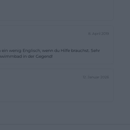
a 55 Personen,
ein Bereich, der
e Saunaformate
de]
8. April 2019
nsauna mit 95
 ein wenig Englisch, wenn du Hilfe brauchst. Sehr
bis 85 Grad und
 Schwimmbad in der Gegend!
en im
na den
12. Januar 2026
. Dazu kommen
ren und den
icht nur als
ße Auswahl an
tps://weidener-
n. Die Weidener