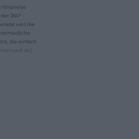
rittspreise
 der 360°-
erade weil die
rschiedliche
te, die einfach
ermenwelt.de]
wohl unter der
montags
 und am Samstag
 13 bis 22 Uhr
h endet der
Uhr. Dadurch
ngen Abend nach
n den Ferien