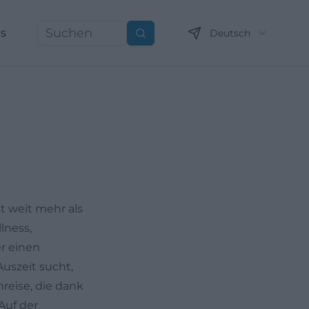
ns
Deutsch
Suchen
st weit mehr als
lness,
r einen
uszeit sucht,
reise, die dank
Auf der