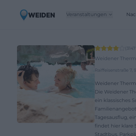
Veranstaltungen
Nac
(
3147
Weidener Thermen
Raiffeisenstraße 7
Weidener Therme
Die Weidener Ther
ein klassisches 
Familienangebot
Tagesausflug, ei
findet hier klar
Stadtbus, Parkpl