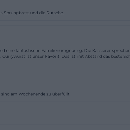
 im Inneren ein Bild von Weiden und bietet Platz für etw
das Sprungbrett und die Rutsche.
i Aufgüssen gemeinsam aufwärmen können. So entsteht 
sches Schwitzen ermöglicht, sondern auch für besonder
tliche Momente geeignet ist. ([weidener-thermenwelt.
er-thermenwelt.de/?utm_source=openai))
wird das Angebot noch breiter. Dort warten eine Birke
 und eine fantastische Familienumgebung. Die Kassierer sprechen
e Kräutersauna mit 55 bis 65 Grad, eine Heusauna mit 75 
ut, Currywurst ist unser Favorit. Das ist mit Abstand das beste
 mit 85 bis 95 Grad. Die Kräutersauna wird mit Aufgüss
d Kräuterpaneelen beschrieben, während die Birkensau
und ein würziges Birkenaroma in den Mittelpunkt stellt
sionen und Aufgüsse, die das Saunaerlebnis strukturie
 sind am Wochenende zu überfüllt.
erfahrene Sauna-Gäste interessant machen. Wer Sauna n
ls Ritual versteht, bekommt hier eine überraschend gro
mperaturen und Düften. ([weidener-thermenwelt.de](ht
))
so wichtig wie das Schwitzen ist das richtige Abkühle