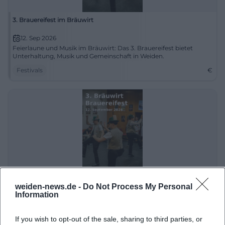
3. Brauereifest im Bräuwirt
12. Sep 2026
Feierlaune und Musik im Bräuwirt: Das 3. Brauereifest bietet
Unterhaltung, Musik und Gemeinschaft in Weiden.
Festivals
€
weiden-news.de -
Do Not Process My Personal
3. Bräuwirt Brauereifest
Information
12. Sep 2026
Genießen Sie einen festlichen Tag voller Musik und Bier beim 3.
If you wish to opt-out of the sale, sharing to third parties, or
Bräuwirt Brauereifest in Weiden. Feiern Sie mit Freunden und