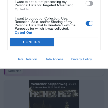
I want to opt-out of processing my
Personal Data for Targeted Advertising.
Opted In
I want to opt-out of Collection, Use,
Retention, Sale, and/or Sharing of my
Personal Data that Is Unrelated with the
Purposes for which it was collected.
Opted Out
CONFIRM
Weidener Max-Reger-Tage 2026
25. Sep 2026
Weiden wird zum Klangraum für Max Reger: Die Max-Reger-Tage
Data Deletion
Data Access
Privacy Policy
2026 bringen Festivalstimmung, feine Klassik und starke Live-
Momente. #Klassik #Weiden
Konzerte