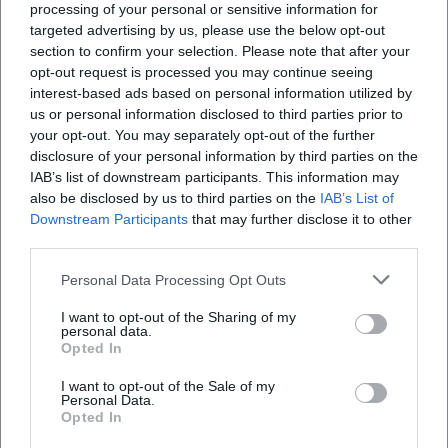
processing of your personal or sensitive information for
Familie!
targeted advertising by us, please use the below opt-out
Festivals
€
section to confirm your selection. Please note that after your
opt-out request is processed you may continue seeing
interest-based ads based on personal information utilized by
us or personal information disclosed to third parties prior to
your opt-out. You may separately opt-out of the further
disclosure of your personal information by third parties on the
IAB’s list of downstream participants. This information may
also be disclosed by us to third parties on the
IAB’s List of
Downstream Participants
that may further disclose it to other
third parties.
Volksfest Weiden
Personal Data Processing Opt Outs
17. Sep 2026
I want to opt-out of the Sharing of my
personal data.
Erleben Sie das städtische Spätsommer-Highlight in Weiden:
Spaß, Musik und Genuss für die ganze Familie vom 17.-21.
Opted In
September 2026.
I want to opt-out of the Sale of my
Festivals
€
Personal Data.
Opted In