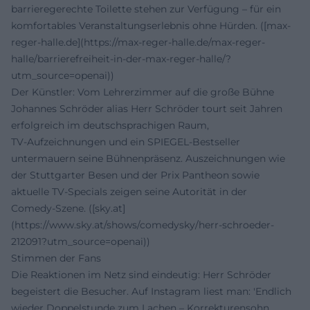
barrieregerechte Toilette stehen zur Verfügung – für ein
komfortables Veranstaltungserlebnis ohne Hürden. ([max-
reger-halle.de](https://max-reger-halle.de/max-reger-
halle/barrierefreiheit-in-der-max-reger-halle/?
utm_source=openai))
Der Künstler: Vom Lehrerzimmer auf die große Bühne
Johannes Schröder alias Herr Schröder tourt seit Jahren
erfolgreich im deutschsprachigen Raum,
TV‑Aufzeichnungen und ein SPIEGEL‑Bestseller
untermauern seine Bühnenpräsenz. Auszeichnungen wie
der Stuttgarter Besen und der Prix Pantheon sowie
aktuelle TV‑Specials zeigen seine Autorität in der
Comedy‑Szene. ([sky.at]
(https://www.sky.at/shows/comedysky/herr-schroeder-
212091?utm_source=openai))
Stimmen der Fans
Die Reaktionen im Netz sind eindeutig: Herr Schröder
begeistert die Besucher. Auf Instagram liest man: 'Endlich
wieder Doppelstunde zum Lachen – Korrekturensohn