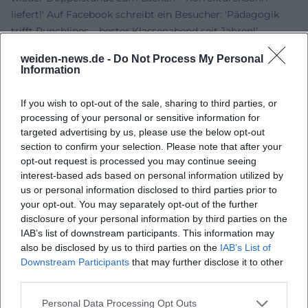
liefert!' Auf Facebook schreibt ein Besucher: 'Pädagogik
trifft Punchlines – bester Klassenabend seit Jahren!'
Fazit
weiden-news.de -
Do Not Process My Personal
Ein Abend für alle, die Schule erlebt haben: pointiert,
Information
nahbar, klug. Weiden bekommt Comedy mit Herz und Hirn
– jetzt Termin sichern und live dabei sein!
If you wish to opt-out of the sale, sharing to third parties, or
Offizielle Kanäle von Herr Schröder:
processing of your personal or sensitive information for
Instagram:
targeted advertising by us, please use the below opt-out
https://www.instagram.com/herrschroeder_korrekturensohn/
section to confirm your selection. Please note that after your
opt-out request is processed you may continue seeing
Facebook:
https://www.facebook.com/schroeder.comedy
interest-based ads based on personal information utilized by
YouTube: Kein offizielles Profil gefunden
us or personal information disclosed to third parties prior to
TikTok: Kein offizielles Profil gefunden
your opt-out. You may separately opt-out of the further
Quellen:
disclosure of your personal information by third parties on the
Meyer Konzerte – Herr Schröder Der Rest ist Hausaufgabe
IAB’s list of downstream participants. This information may
(Termine & Tickets)
also be disclosed by us to third parties on the
IAB’s List of
Max‑Reger‑Halle – Barrierefreiheit
Downstream Participants
that may further disclose it to other
third parties.
Max‑Reger‑Halle – Anfahrt & Parken
Ullstein – Autorenseite Herr Schröder
Personal Data Processing Opt Outs