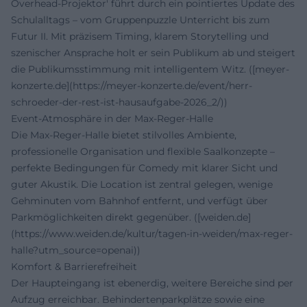
Overhead‑Projektor' führt durch ein pointiertes Update des
Schulalltags – vom Gruppenpuzzle Unterricht bis zum
Futur II. Mit präzisem Timing, klarem Storytelling und
szenischer Ansprache holt er sein Publikum ab und steigert
die Publikumsstimmung mit intelligentem Witz. ([meyer-
konzerte.de](https://meyer-konzerte.de/event/herr-
schroeder-der-rest-ist-hausaufgabe-2026_2/))
Event-Atmosphäre in der Max‑Reger‑Halle
Die Max‑Reger‑Halle bietet stilvolles Ambiente,
professionelle Organisation und flexible Saalkonzepte –
perfekte Bedingungen für Comedy mit klarer Sicht und
guter Akustik. Die Location ist zentral gelegen, wenige
Gehminuten vom Bahnhof entfernt, und verfügt über
Parkmöglichkeiten direkt gegenüber. ([weiden.de]
(https://www.weiden.de/kultur/tagen-in-weiden/max-reger-
halle?utm_source=openai))
Komfort & Barrierefreiheit
Der Haupteingang ist ebenerdig, weitere Bereiche sind per
Aufzug erreichbar. Behindertenparkplätze sowie eine