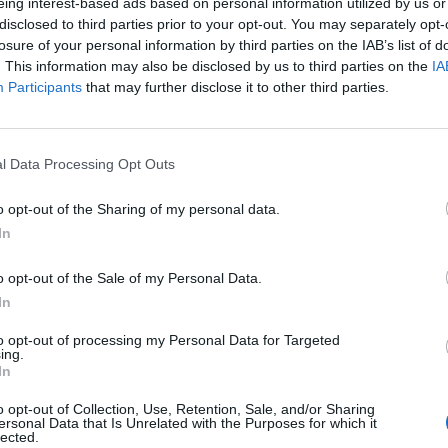
eing interest-based ads based on personal information utilized by us or
ie sich von der dynamischen Performance
disclosed to third parties prior to your opt-out. You may separately opt-
losure of your personal information by third parties on the IAB’s list of
. This information may also be disclosed by us to third parties on the
IA
annt für seinen charmanten Humor und seine
Participants
that may further disclose it to other third parties.
e tief in der Region verwurzelt ist.
l Data Processing Opt Outs
e musikalische Reise unter freiem Himmel zu
o opt-out of the Sharing of my personal data.
en Abends in Weiden.
In
o opt-out of the Sale of my Personal Data.
In
to opt-out of processing my Personal Data for Targeted
ing.
In
o opt-out of Collection, Use, Retention, Sale, and/or Sharing
ersonal Data that Is Unrelated with the Purposes for which it
lected.