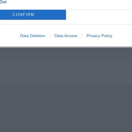
Out
p unavailable
n in Google Maps
CONFIRM
Data Deletion
Data Access
Privacy Policy