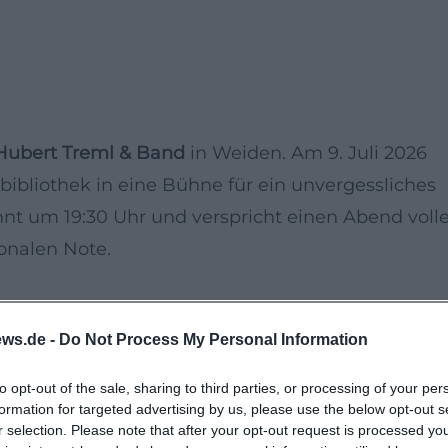
Hubert Treml & Band
in Weiden. Am 9. Juli 2026
bibliothek in eine Bühne für ein unvergessliches
nt um 19:30 Uhr und verspricht einen Abend volle
onalen Note.
 talentierte Band sind bekannt für ihre
ws.de -
Do Not Process My Personal Information
m sowohl zum Lachen als auch zum Nachdenken
gründigen Texten und einer facettenreichen
to opt-out of the sale, sharing to third parties, or processing of your per
n Einflüssen.
formation for targeted advertising by us, please use the below opt-out s
r selection. Please note that after your opt-out request is processed y