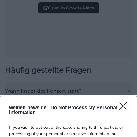
Open in Google Maps
Häufig gestellte Fragen
Wann findet das Konzert statt?
weiden-news.de -
Do Not Process My Personal
Wo genau ist der Veranstaltungsort?
Information
Was erwartet mich bei der Veranstaltung?
If you wish to opt-out of the sale, sharing to third parties, or
processing of your personal or sensitive information for