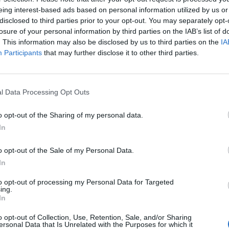
eing interest-based ads based on personal information utilized by us or
ogramm, das die Verführung und den Glamour dies
disclosed to third parties prior to your opt-out. You may separately opt-
losure of your personal information by third parties on the IAB’s list of
. This information may also be disclosed by us to third parties on the
IA
Participants
that may further disclose it to other third parties.
l Data Processing Opt Outs
on der schwungvollen Musik und der charmanten
eit versetzen. Der ideale Abend für Musikliebhabe
o opt-out of the Sharing of my personal data.
In
o opt-out of the Sale of my Personal Data.
In
to opt-out of processing my Personal Data for Targeted
ing.
In
o opt-out of Collection, Use, Retention, Sale, and/or Sharing
ersonal Data that Is Unrelated with the Purposes for which it