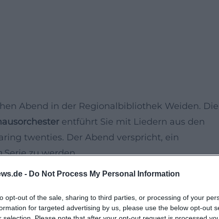
chen Abend in der Regionalbibliothek Weiden. Die
hausorchester
entführt Sie mit Liedern aus den
aring twenties. Der Abend verspricht, ein
n
Serie zu werden.
ws.de -
Do Not Process My Personal Information
 von Peter Wittmann wird bekannte Melodien aus
to opt-out of the sale, sharing to third parties, or processing of your per
e Dekade war geprägt von einer kulturellen Blüt
formation for targeted advertising by us, please use the below opt-out s
ich in der Musik jener Zeit widerspiegelt. Freue
r selection. Please note that after your opt-out request is processed y