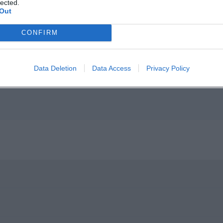
lected.
Out
p unavailable
CONFIRM
n in Google Maps
Data Deletion
Data Access
Privacy Policy