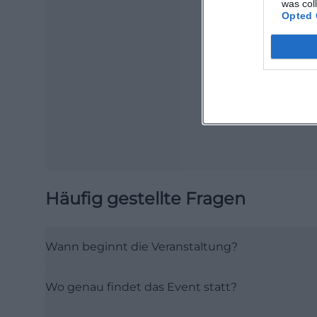
was col
Opted 
Ma
Ope
Häufig gestellte Fragen
Wann beginnt die Veranstaltung?
Wo genau findet das Event statt?