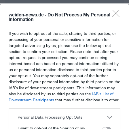
weiden-news.de -
Do Not Process My Personal
Information
Häufig gestellte Fragen
If you wish to opt-out of the sale, sharing to third parties, or
processing of your personal or sensitive information for
targeted advertising by us, please use the below opt-out
Wann findet die Sommerserenade statt?
section to confirm your selection. Please note that after your
opt-out request is processed you may continue seeing
interest-based ads based on personal information utilized by
Wo ist der Veranstaltungsort?
us or personal information disclosed to third parties prior to
your opt-out. You may separately opt-out of the further
Welche Musikstile werden gespielt?
disclosure of your personal information by third parties on the
IAB’s list of downstream participants. This information may
also be disclosed by us to third parties on the
IAB’s List of
Gibt es Eintrittskosten?
Downstream Participants
that may further disclose it to other
third parties.
Gibt es barrierefreien Zugang?
Personal Data Processing Opt Outs
I want to opt-out of the Sharing of my