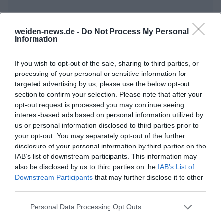
weiden-news.de -
Do Not Process My Personal
Information
Häufig gestellte Fragen
If you wish to opt-out of the sale, sharing to third parties, or
processing of your personal or sensitive information for
targeted advertising by us, please use the below opt-out
section to confirm your selection. Please note that after your
Wann beginnt die Veranstaltung?
opt-out request is processed you may continue seeing
interest-based ads based on personal information utilized by
Wo findet das Konzert statt?
us or personal information disclosed to third parties prior to
your opt-out. You may separately opt-out of the further
disclosure of your personal information by third parties on the
Was kann ich bei der Veranstaltung erwarten?
IAB’s list of downstream participants. This information may
also be disclosed by us to third parties on the
IAB’s List of
Downstream Participants
that may further disclose it to other
Ist der Eintritt kostenpflichtig?
third parties.
Ist die Veranstaltung barrierefrei zugänglich?
Personal Data Processing Opt Outs