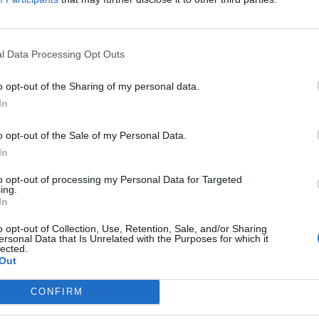
 entspannte Veranstaltung für alle Literaturfreund
l Data Processing Opt Outs
o opt-out of the Sharing of my personal data.
In
o opt-out of the Sale of my Personal Data.
In
to opt-out of processing my Personal Data for Targeted
ing.
In
p unavailable
n in Google Maps
o opt-out of Collection, Use, Retention, Sale, and/or Sharing
ersonal Data that Is Unrelated with the Purposes for which it
lected.
Out
CONFIRM