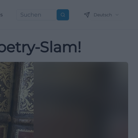
ns
Deutsch
Suchen
oetry-Slam!