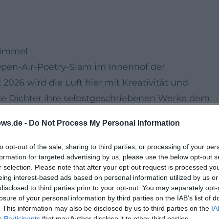
 Himmel
pen-Air-Poetry-Slam im Innenhof der
2026 wird die Luft hier mit Kreativität und
rte Dichter ihre selbstgeschriebenen Werke dem
er spannende Wettbewerb von der bekannten Sla
ws.de -
Do Not Process My Personal Information
er die Möglichkeit, innerhalb eines bestimmten
to opt-out of the sale, sharing to third parties, or processing of your per
formation for targeted advertising by us, please use the below opt-out s
en. Von humorvollen Anekdoten bis zu
r selection. Please note that after your opt-out request is processed y
glich. Das Publikum entscheidet am Ende, wer als
eing interest-based ads based on personal information utilized by us or
disclosed to third parties prior to your opt-out. You may separately opt-
orgeht.
losure of your personal information by third parties on the IAB’s list of
nen Abend voller überraschender Wendungen und
. This information may also be disclosed by us to third parties on the
IA
Participants
that may further disclose it to other third parties.