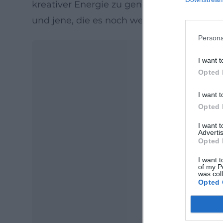
kreativer Energie zu genießen. Es ist eine
und jene, die es noch werden wollen.
Persona
I want t
Opted 
I want t
Opted 
I want 
Advertis
Opted 
Ma
Ope
I want t
of my P
was col
Opted 