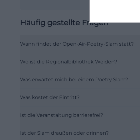
Häufig gestellte Fragen
Wann findet der Open-Air-Poetry-Slam statt?
Wo ist die Regionalbibliothek Weiden?
Was erwartet mich bei einem Poetry Slam?
Was kostet der Eintritt?
Ist die Veranstaltung barrierefrei?
Ist der Slam draußen oder drinnen?