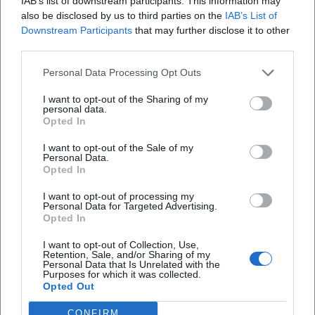
IAB’s list of downstream participants. This information may
Wo befindet sich das Internationale Keramik-
also be disclosed by us to third parties on the
IAB’s List of
Museum?
Downstream Participants
that may further disclose it to other
third parties.
Was erwartet mich bei der Ausstellung?
Personal Data Processing Opt Outs
I want to opt-out of the Sharing of my
Wie viel kostet der Eintritt zur Ausstellung?
personal data.
Opted In
I want to opt-out of the Sale of my
Ist das Museum barrierefrei zugänglich?
Personal Data.
Opted In
Findet die Ausstellung drinnen oder draußen
I want to opt-out of processing my
statt?
Personal Data for Targeted Advertising.
Opted In
I want to opt-out of Collection, Use,
Retention, Sale, and/or Sharing of my
Personal Data that Is Unrelated with the
Purposes for which it was collected.
Opted Out
CONFIRM