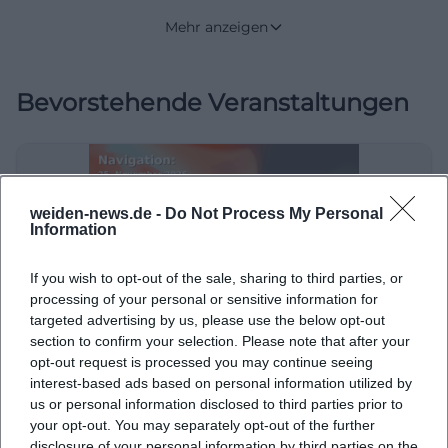
Bildung, Begegnung, Kultur und Freizeit, die im
Mehr anzeigen
Alltag vieler Menschen fest verankert ist. Wer nach
einem Seniorentreff mit Charakter, persönlicher
Bevorstehende Veranstaltungen
Atmosphäre und echtem städtischen Bezug sucht,
findet hier einen Ort, an dem Tradition und
zeitgemäße Angebote bewusst zusammengeführt
werden. ([maria-seltmann-haus.de]
(https://www.maria-seltmann-
weiden-news.de -
Do Not Process My Personal
Information
haus.de/fileadmin/user_upload/I_Maria-Seltmann-
Haus/service/2026_08_31_programmheft.pdf))
If you wish to opt-out of the sale, sharing to third parties, or
Aktuelle Kurse und Veranstaltungen im Maria-
processing of your personal or sensitive information for
targeted advertising by us, please use the below opt-out
Seltmann-Haus
Navigation:
section to confirm your selection. Please note that after your
Die inhaltliche Stärke des Maria-Seltmann-Hauses
opt-out request is processed you may continue seeing
25. Nov 2026
liegt klar in der Vielfalt seines Programms. Das
interest-based ads based on personal information utilized by
us or personal information disclosed to third parties prior to
offizielle Programmheft 2026 zeigt eine breite
Sonstige Veranstaltungen
€
your opt-out. You may separately opt-out of the further
Themenlandschaft, die von Sonderveranstaltungen
disclosure of your personal information by third parties on the