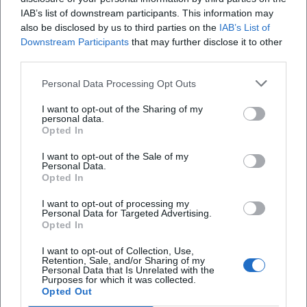
über Generationen im Dialog, Mobilität und
IAB’s list of downstream participants. This information may
also be disclosed by us to third parties on the
IAB’s List of
Lebenspraxis bis zu Kreativität, Musik, Bewegung,
Downstream Participants
that may further disclose it to other
Entspannung, Tanz, Sprachen, Gehirnjogging,
third parties.
Philosophie, Literatur, Computer, Handy,
Personal Data Processing Opt Outs
Lebensqualität, Begegnung, Vorträge, Erzählcafé,
Konzerte, Filmnachmittag, Unterhaltung,
I want to opt-out of the Sharing of my
personal data.
Besichtigungen, Wanderungen, Radtouren und
Opted In
Fahrten reicht. Genau diese Mischung macht das
I want to opt-out of the Sale of my
Haus für viele Menschen interessant: Es ist nicht
Personal Data.
Opted In
nur ein Ort zum Mitmachen, sondern auch ein Ort,
an dem Neugier, Austausch und Alltagstauglichkeit
I want to opt-out of processing my
Personal Data for Targeted Advertising.
zusammenkommen. Die Website verweist dabei
Opted In
auf die Bereiche Kurse & Veranstaltungen,
I want to opt-out of Collection, Use,
Dozenten und Aktuelles und bezeichnet die
Retention, Sale, and/or Sharing of my
Personal Data that Is Unrelated with the
Homepage selbst als immer topaktuell. Wer sich
Purposes for which it was collected.
Opted Out
orientieren möchte, findet also nicht nur einen