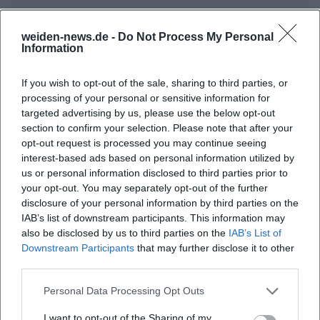
weiden-news.de -
Do Not Process My Personal
Information
Häufig gestellte Fragen
If you wish to opt-out of the sale, sharing to third parties, or
processing of your personal or sensitive information for
Wann beginnt die Veranstaltung?
targeted advertising by us, please use the below opt-out
section to confirm your selection. Please note that after your
opt-out request is processed you may continue seeing
Wo ist der Max-Reger-Park?
interest-based ads based on personal information utilized by
us or personal information disclosed to third parties prior to
Was kann ich bei der Sommerserenade 2026
your opt-out. You may separately opt-out of the further
erwarten?
disclosure of your personal information by third parties on the
IAB’s list of downstream participants. This information may
also be disclosed by us to third parties on the
IAB’s List of
Ist der Eintritt kostenlos?
Downstream Participants
that may further disclose it to other
third parties.
Ist die Veranstaltung barrierefrei zugänglich?
Personal Data Processing Opt Outs
I want to opt-out of the Sharing of my