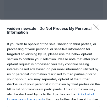
weiden-news.de -
Do Not Process My Personal
Information
Häufig gestellte Fragen
If you wish to opt-out of the sale, sharing to third parties, or
processing of your personal or sensitive information for
targeted advertising by us, please use the below opt-out
Wann öffnet der Aktionstag?
section to confirm your selection. Please note that after your
opt-out request is processed you may continue seeing
interest-based ads based on personal information utilized by
Wo findet die Veranstaltung statt?
us or personal information disclosed to third parties prior to
your opt-out. You may separately opt-out of the further
disclosure of your personal information by third parties on the
Was erwartet die Besucher des Aktionstags?
IAB’s list of downstream participants. This information may
also be disclosed by us to third parties on the
IAB’s List of
Wie viel kostet der Eintritt?
Downstream Participants
that may further disclose it to other
third parties.