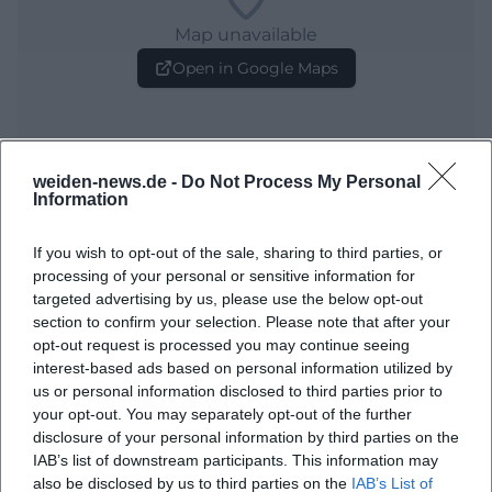
Map unavailable
Open in Google Maps
weiden-news.de -
Do Not Process My Personal
Information
If you wish to opt-out of the sale, sharing to third parties, or
processing of your personal or sensitive information for
Häufig gestellte Fragen
targeted advertising by us, please use the below opt-out
section to confirm your selection. Please note that after your
opt-out request is processed you may continue seeing
Wann findet das Konzert statt?
interest-based ads based on personal information utilized by
us or personal information disclosed to third parties prior to
your opt-out. You may separately opt-out of the further
Wo befindet sich die Regionalbibliothek Weiden?
disclosure of your personal information by third parties on the
IAB’s list of downstream participants. This information may
also be disclosed by us to third parties on the
IAB’s List of
Was erwartet mich bei diesem Konzert?