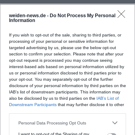
Häufig gestellte Fragen
weiden-news.de -
Do Not Process My Personal
Information
Wann findet das Konzert statt?
If you wish to opt-out of the sale, sharing to third parties, or
processing of your personal or sensitive information for
targeted advertising by us, please use the below opt-out
Wo ist der Veranstaltungsort?
section to confirm your selection. Please note that after your
opt-out request is processed you may continue seeing
Was erwartet mich bei der Veranstaltung?
interest-based ads based on personal information utilized by
us or personal information disclosed to third parties prior to
your opt-out. You may separately opt-out of the further
Gibt es Informationen zu den Eintrittspreisen?
disclosure of your personal information by third parties on the
IAB’s list of downstream participants. This information may
also be disclosed by us to third parties on the
IAB’s List of
Ist der Veranstaltungsort barrierefrei zugänglich?
Downstream Participants
that may further disclose it to other
third parties.
Ist die Veranstaltung im Freien?
Personal Data Processing Opt Outs
I want to opt-out of the Sharing of my