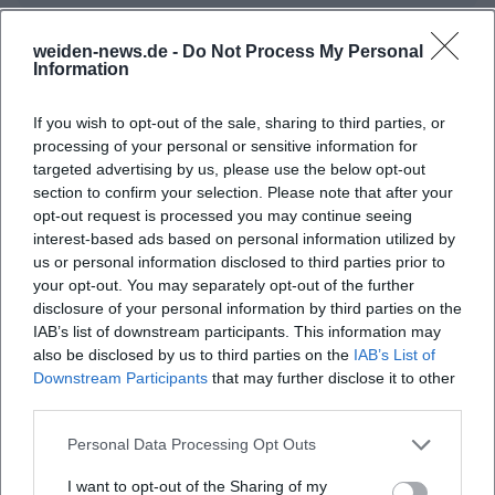
Häufig gestellte Fragen
weiden-news.de -
Do Not Process My Personal
Information
If you wish to opt-out of the sale, sharing to third parties, or
Wann beginnt die Sommerserenade 2026 mit
processing of your personal or sensitive information for
Lower Market?
targeted advertising by us, please use the below opt-out
section to confirm your selection. Please note that after your
Wo findet die Veranstaltung statt?
opt-out request is processed you may continue seeing
interest-based ads based on personal information utilized by
us or personal information disclosed to third parties prior to
Muss ich ein Ticket kaufen?
your opt-out. You may separately opt-out of the further
disclosure of your personal information by third parties on the
IAB’s list of downstream participants. This information may
Gibt es Parkmöglichkeiten in der Nähe?
also be disclosed by us to third parties on the
IAB’s List of
Downstream Participants
that may further disclose it to other
third parties.
Ist der Veranstaltungsort barrierefrei zugänglich?
Personal Data Processing Opt Outs
Findet die Veranstaltung bei jedem Wetter statt?
I want to opt-out of the Sharing of my