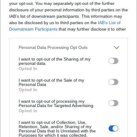
your opt-out. You may separately opt-out of the further
disclosure of your personal information by third parties on the
Wann beginnt das Konzert?
IAB’s list of downstream participants. This information may
also be disclosed by us to third parties on the
IAB’s List of
Downstream Participants
that may further disclose it to other
Wo ist der Max-Reger-Park?
third parties.
Personal Data Processing Opt Outs
Was kann ich beim Konzert erwarten?
I want to opt-out of the Sharing of my
personal data.
Kostet der Eintritt etwas?
Opted In
I want to opt-out of the Sale of my
Gibt es Hinweise zur Barrierefreiheit?
Personal Data.
Opted In
I want to opt-out of processing my
Was passiert bei schlechtem Wetter?
Personal Data for Targeted Advertising.
Opted In
I want to opt-out of Collection, Use,
Retention, Sale, and/or Sharing of my
Personal Data that Is Unrelated with the
Purposes for which it was collected.