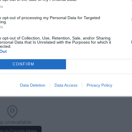
In
to opt-out of processing my Personal Data for Targeted
ing.
In
o opt-out of Collection, Use, Retention, Sale, and/or Sharing
ten
ersonal Data that Is Unrelated with the Purposes for which it
lected.
ungskalender
Out
CONFIRM
Data Deletion
Data Access
Privacy Policy
p unavailable
n in Google Maps