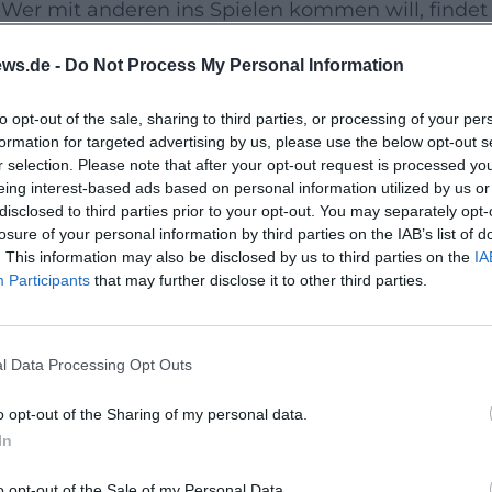
er mit anderen ins Spielen kommen will, findet
digen Abend in der Innenstadt.
ws.de -
Do Not Process My Personal Information
der Fleischgasse 2 in 92637 Weiden i.d.OPf. genann
to opt-out of the sale, sharing to third parties, or processing of your per
formation for targeted advertising by us, please use the below opt-out s
e und ein angenehmes, städtisches Umfeld, das zu
r selection. Please note that after your opt-out request is processed y
termin passt. Gerade für kleine Kulturformate is
eing interest-based ads based on personal information utilized by us or
disclosed to third parties prior to your opt-out. You may separately opt-
d musikalischem Austausch ein starkes Argument
losure of your personal information by third parties on the IAB’s list of
. This information may also be disclosed by us to third parties on the
IA
Participants
that may further disclose it to other third parties.
iden einen sympathischen Abend mit Musik,
g. Wer Lust auf ein offenes Veranstaltungserlebn
ich diesen Termin vormerken und live dabei sein
l Data Processing Opt Outs
o opt-out of the Sharing of my personal data.
In
o opt-out of the Sale of my Personal Data.