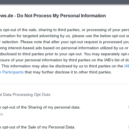
er
nten und getanztem Gebet verleiht dem Abend ei
ws.de -
Do Not Process My Personal Information
 einlässt, erlebt ein ruhiges, aber intensives
to opt-out of the sale, sharing to third parties, or processing of your per
agen von Bewegung, Struktur und einer Atmosphäre
formation for targeted advertising by us, please use the below opt-out s
r selection. Please note that after your opt-out request is processed y
eing interest-based ads based on personal information utilized by us or
n Abend
disclosed to third parties prior to your opt-out. You may separately opt-
losure of your personal information by third parties on the IAB’s list of
hovenstraße bietet den idealen Rahmen für diese
. This information may also be disclosed by us to third parties on the
IA
he, Fokus und einen geschützten Rahmen, in dem
Participants
that may further disclose it to other third parties.
 die Gemeinschaft ohne Hektik genießen können.
hallt
l Data Processing Opt Outs
chtsame Atmosphäre schätzt, findet hier einen
o opt-out of the Sharing of my personal data.
 Abend für Menschen, die Bewegung nicht nur sehe
In
 live dabei sein.
o opt-out of the Sale of my Personal Data.