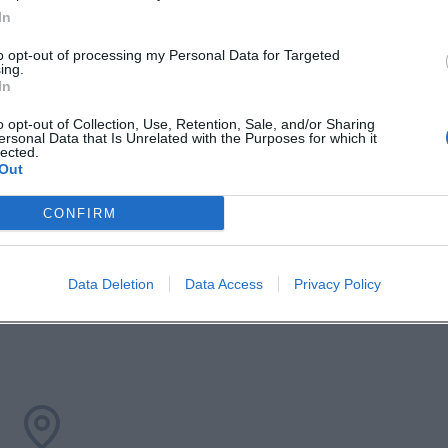
In
to opt-out of processing my Personal Data for Targeted
ing.
In
o opt-out of Collection, Use, Retention, Sale, and/or Sharing
ersonal Data that Is Unrelated with the Purposes for which it
lected.
Out
CONFIRM
ungshinweise
Data Deletion
Data Access
Privacy Policy