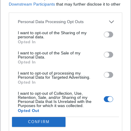
Wie viel kostet der Eintritt?
Downstream Participants
that may further disclose it to other
third parties.
Wo findet die Veranstaltung statt?
Personal Data Processing Opt Outs
I want to opt-out of the Sharing of my
Gibt es einen festen Filmtitel im Vorfeld?
personal data.
Opted In
Ist die Veranstaltung indoor?
I want to opt-out of the Sale of my
Personal Data.
Opted In
I want to opt-out of processing my
Personal Data for Targeted Advertising.
Opted In
I want to opt-out of Collection, Use,
Retention, Sale, and/or Sharing of my
Personal Data that Is Unrelated with the
Purposes for which it was collected.
Opted Out
CONFIRM