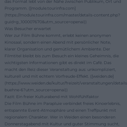
das Format lebt von der Nähe zwischen Publikum, Ort und
Programm. ([module.tourinfra.com]
(https://module.tourinfra.com/master/details-content.php?
guid=g_100007670&utm_source=openai))
Was Besucher erwartet
Wer zur Film Bühne kommt, erlebt keinen anonymen
Kinosaal, sondern einen Abend mit persönlicher Note,
klarer Organisation und gemütlichem Ambiente. Der
Filmtitel bleibt bis zum Besuch ein kleines Geheimnis, die
wichtigsten Informationen gibt es direkt im Café. Das
macht den Reiz dieser Veranstaltung aus: unkompliziert,
kulturell und mit echtem Vorfreude-Effekt. ([weiden.de]
(https://www.weiden.de/kultur/freizeit/veranstaltungen/details
buehne-6?utm_source=openai))
Fazit: Ein freier Kulturabend mit Wohlfühlfaktor
Die Film Bühne im Parapluie verbindet freies Kinoerlebnis,
entspannte Event-Atmosphäre und einen Treffpunkt mit
regionalem Charakter. Wer in Weiden einen besonderen
Donnerstagabend mit Kultur und guter Stimmung sucht,